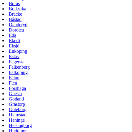
Borås
Botkyrka
Bräcke
Båstad
Danderyd
Dorotea
Eda
Ekerö
Eksjö
Enköping
Eslöv
Fagersta
Falkenberg
Falköping
Falun
Flen
Forshaga
Gnesta
Gotland
Grästorp
Göteborg
Halmstad
Haninge
Helsingborg
Huddinge