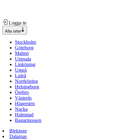
Logga in
Alla orter
Stockholm
Göteborg
Malmö
Uppsala
Linköping
Umeå
Luleå
Norrköping
Helsingborg
Örebro
Västerås
Hägersten
Nacka
Halmstad
Bagarmossen
Blekinge
Dalarnas