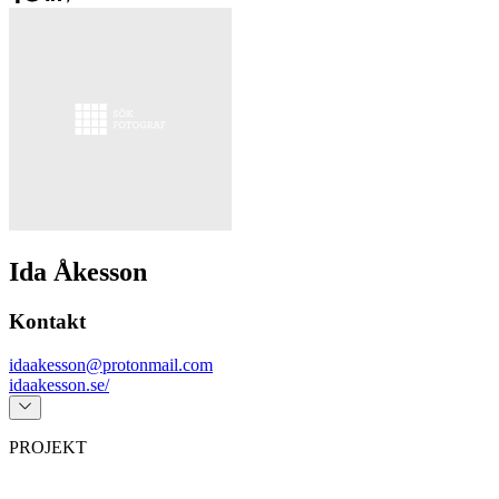
Ida Åkesson
Kontakt
idaakesson@protonmail.com
idaakesson.se/
PROJEKT