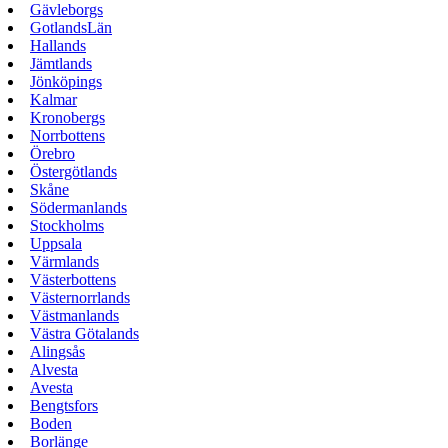
Gävleborgs
GotlandsLän
Hallands
Jämtlands
Jönköpings
Kalmar
Kronobergs
Norrbottens
Örebro
Östergötlands
Skåne
Södermanlands
Stockholms
Uppsala
Värmlands
Västerbottens
Västernorrlands
Västmanlands
Västra Götalands
Alingsås
Alvesta
Avesta
Bengtsfors
Boden
Borlänge