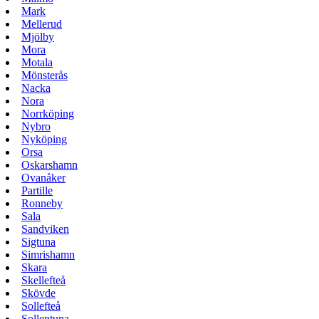
Mark
Mellerud
Mjölby
Mora
Motala
Mönsterås
Nacka
Nora
Norrköping
Nybro
Nyköping
Orsa
Oskarshamn
Ovanåker
Partille
Ronneby
Sala
Sandviken
Sigtuna
Simrishamn
Skara
Skellefteå
Skövde
Sollefteå
Sollentuna