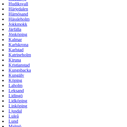
Hudiksvall
Härjedalen
Härnösand
Hässleholm
Jokkmokk
Järfälla
Jönköping
Kalmar
Karlskrona
Karlstad
Katrineholm
Kiruna
Kristianstad
Kungsbacka
Kungälv
Köping
Laholm
Leksand
Lidingö
Lidköping
Linköping
Ljusdal
Luleå
Lund
Malmö