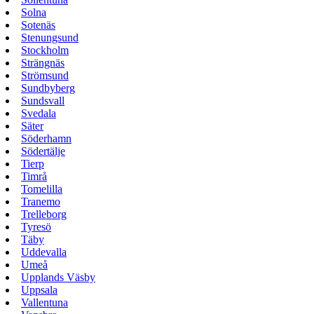
Solna
Sotenäs
Stenungsund
Stockholm
Strängnäs
Strömsund
Sundbyberg
Sundsvall
Svedala
Säter
Söderhamn
Södertälje
Tierp
Timrå
Tomelilla
Tranemo
Trelleborg
Tyresö
Täby
Uddevalla
Umeå
Upplands Väsby
Uppsala
Vallentuna