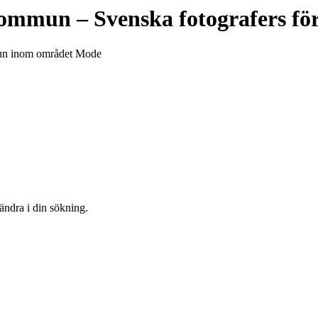
 kommun
– Svenska fotografers f
mmun inom området Mode
 ändra i din sökning.