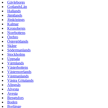
Gävleborgs
GotlandsLän
Hallands
Jämtlands
Jönköpings
Kalmar
Kronobergs
Norrbottens
Örebro
Östergötlands
Skåne
Södermanlands
Stockholms
Uppsala
Värmlands
Västerbottens
Västernorrlands
Västmanlands
Västra Götalands
Alingsås
Alvesta
Avesta
Bengtsfors
Boden
Borlänge