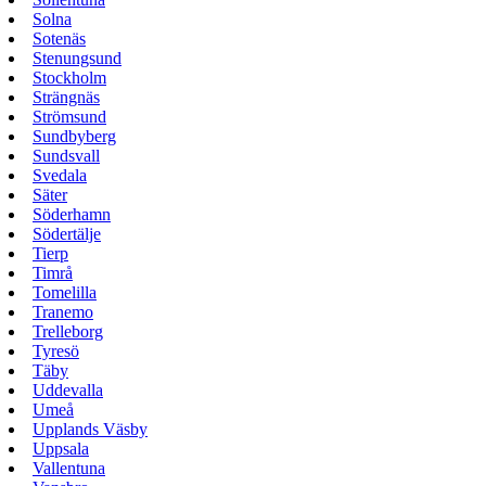
Solna
Sotenäs
Stenungsund
Stockholm
Strängnäs
Strömsund
Sundbyberg
Sundsvall
Svedala
Säter
Söderhamn
Södertälje
Tierp
Timrå
Tomelilla
Tranemo
Trelleborg
Tyresö
Täby
Uddevalla
Umeå
Upplands Väsby
Uppsala
Vallentuna