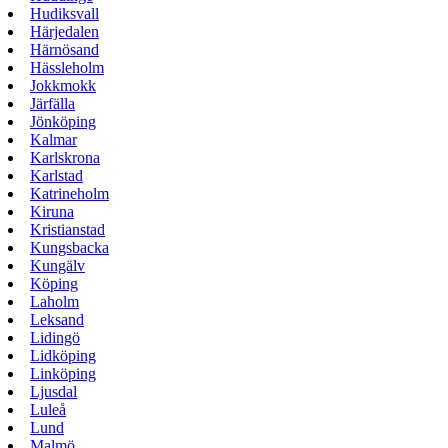
Hudiksvall
Härjedalen
Härnösand
Hässleholm
Jokkmokk
Järfälla
Jönköping
Kalmar
Karlskrona
Karlstad
Katrineholm
Kiruna
Kristianstad
Kungsbacka
Kungälv
Köping
Laholm
Leksand
Lidingö
Lidköping
Linköping
Ljusdal
Luleå
Lund
Malmö