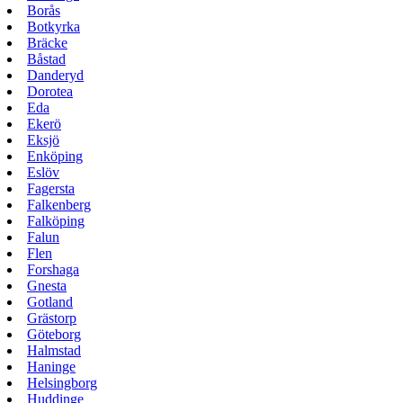
Borås
Botkyrka
Bräcke
Båstad
Danderyd
Dorotea
Eda
Ekerö
Eksjö
Enköping
Eslöv
Fagersta
Falkenberg
Falköping
Falun
Flen
Forshaga
Gnesta
Gotland
Grästorp
Göteborg
Halmstad
Haninge
Helsingborg
Huddinge