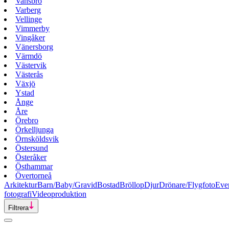
Vansbro
Varberg
Vellinge
Vimmerby
Vingåker
Vänersborg
Värmdö
Västervik
Västerås
Växjö
Ystad
Ånge
Åre
Örebro
Örkelljunga
Örnsköldsvik
Östersund
Österåker
Östhammar
Övertorneå
Arkitektur
Barn/Baby/Gravid
Bostad
Bröllop
Djur
Drönare/Flygfoto
Eve
fotografi
Videoproduktion
Filtrera