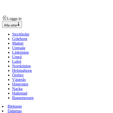
Logga in
Alla orter
Stockholm
Göteborg
Malmö
Uppsala
Linköping
Umeå
Luleå
Norrköping
Helsingborg
Örebro
Västerås
Hägersten
Nacka
Halmstad
Bagarmossen
Blekinge
Dalarnas