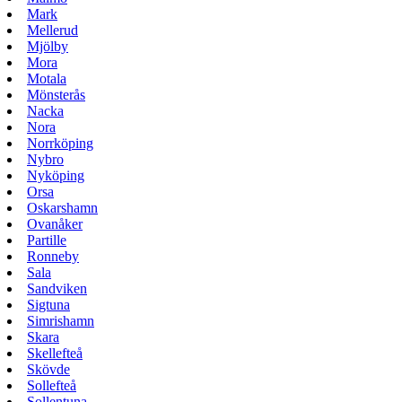
Mark
Mellerud
Mjölby
Mora
Motala
Mönsterås
Nacka
Nora
Norrköping
Nybro
Nyköping
Orsa
Oskarshamn
Ovanåker
Partille
Ronneby
Sala
Sandviken
Sigtuna
Simrishamn
Skara
Skellefteå
Skövde
Sollefteå
Sollentuna