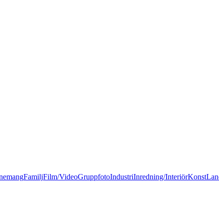
nemang
Familj
Film/Video
Gruppfoto
Industri
Inredning/Interiör
Konst
Lan