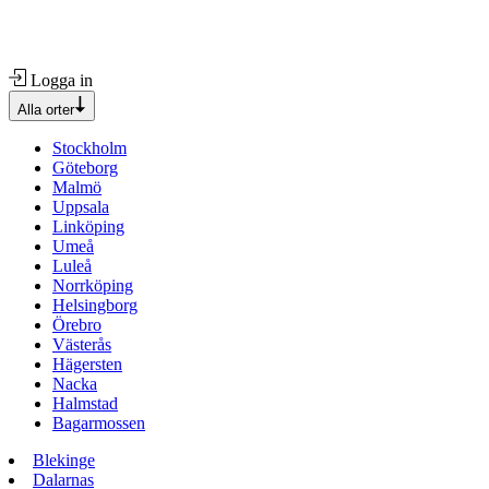
Logga in
Alla orter
Stockholm
Göteborg
Malmö
Uppsala
Linköping
Umeå
Luleå
Norrköping
Helsingborg
Örebro
Västerås
Hägersten
Nacka
Halmstad
Bagarmossen
Blekinge
Dalarnas