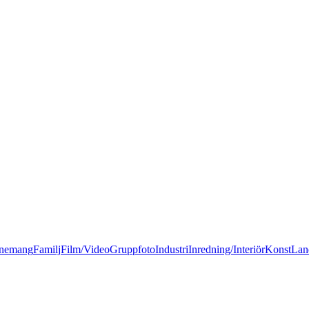
nemang
Familj
Film/Video
Gruppfoto
Industri
Inredning/Interiör
Konst
Lan