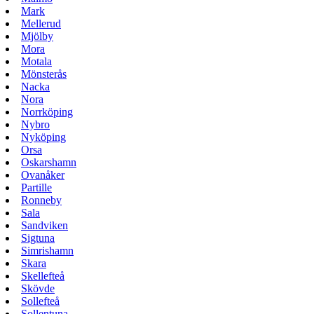
Mark
Mellerud
Mjölby
Mora
Motala
Mönsterås
Nacka
Nora
Norrköping
Nybro
Nyköping
Orsa
Oskarshamn
Ovanåker
Partille
Ronneby
Sala
Sandviken
Sigtuna
Simrishamn
Skara
Skellefteå
Skövde
Sollefteå
Sollentuna