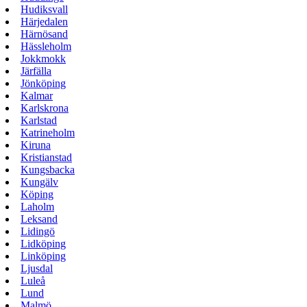
Hudiksvall
Härjedalen
Härnösand
Hässleholm
Jokkmokk
Järfälla
Jönköping
Kalmar
Karlskrona
Karlstad
Katrineholm
Kiruna
Kristianstad
Kungsbacka
Kungälv
Köping
Laholm
Leksand
Lidingö
Lidköping
Linköping
Ljusdal
Luleå
Lund
Malmö