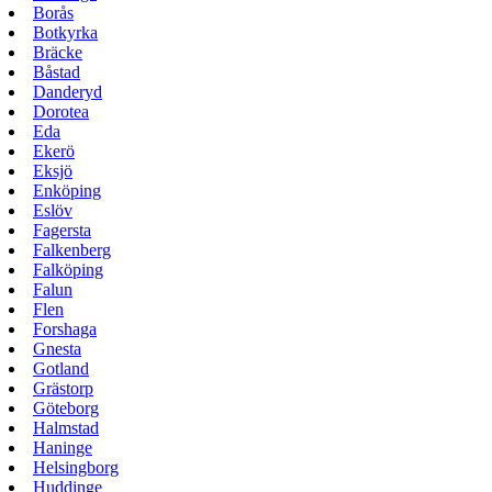
Borås
Botkyrka
Bräcke
Båstad
Danderyd
Dorotea
Eda
Ekerö
Eksjö
Enköping
Eslöv
Fagersta
Falkenberg
Falköping
Falun
Flen
Forshaga
Gnesta
Gotland
Grästorp
Göteborg
Halmstad
Haninge
Helsingborg
Huddinge