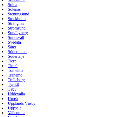
Solna
Sotenäs
Stenungsund
Stockholm
Strängnäs
Strömsund
Sundbyberg
Sundsvall
Svedala
Säter
Söderhamn
Södertälje
Tierp
Timrå
Tomelilla
Tranemo
Trelleborg
Tyresö
Täby
Uddevalla
Umeå
Upplands Väsby
Uppsala
Vallentuna