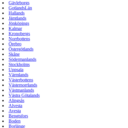
Gävleborgs
GotlandsLän
Hallands
Jämtlands
Jönköpings
Kalmar
Kronobergs
Norrbottens
Örebro
Östergötlands
Skåne
Södermanlands
Stockholms
Uppsala
Värmlands
Västerbottens
Västernorrlands
Västmanlands
Västra Götalands
Alingsås
Alvesta
Avesta
Bengtsfors
Boden
Borlänge