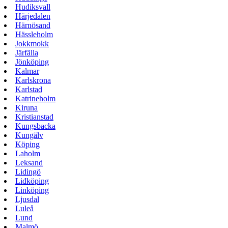
Hudiksvall
Härjedalen
Härnösand
Hässleholm
Jokkmokk
Järfälla
Jönköping
Kalmar
Karlskrona
Karlstad
Katrineholm
Kiruna
Kristianstad
Kungsbacka
Kungälv
Köping
Laholm
Leksand
Lidingö
Lidköping
Linköping
Ljusdal
Luleå
Lund
Malmö