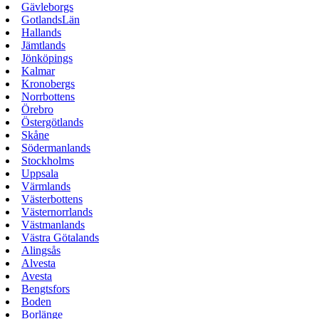
Gävleborgs
GotlandsLän
Hallands
Jämtlands
Jönköpings
Kalmar
Kronobergs
Norrbottens
Örebro
Östergötlands
Skåne
Södermanlands
Stockholms
Uppsala
Värmlands
Västerbottens
Västernorrlands
Västmanlands
Västra Götalands
Alingsås
Alvesta
Avesta
Bengtsfors
Boden
Borlänge