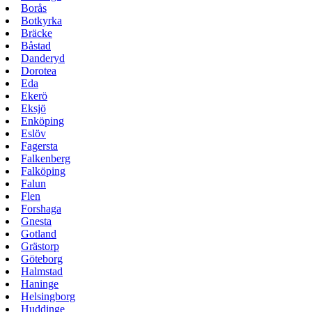
Borås
Botkyrka
Bräcke
Båstad
Danderyd
Dorotea
Eda
Ekerö
Eksjö
Enköping
Eslöv
Fagersta
Falkenberg
Falköping
Falun
Flen
Forshaga
Gnesta
Gotland
Grästorp
Göteborg
Halmstad
Haninge
Helsingborg
Huddinge