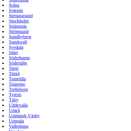
Solna
Sotenäs
Stenungsund
Stockholm
Strängnäs
Strömsund
Sundbyberg
Sundsvall
Svedala
Säter
Söderhamn
Södertälje
Tierp
Timrå
Tomelilla
Tranemo
Trelleborg
Tyresö
Täby
Uddevalla
Umeå
Upplands Väsby
Uppsala
Vallentuna