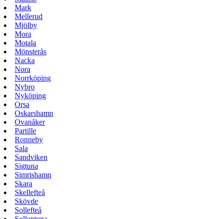
Mark
Mellerud
Mjölby
Mora
Motala
Mönsterås
Nacka
Nora
Norrköping
Nybro
Nyköping
Orsa
Oskarshamn
Ovanåker
Partille
Ronneby
Sala
Sandviken
Sigtuna
Simrishamn
Skara
Skellefteå
Skövde
Sollefteå
Sollentuna