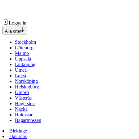
Logga in
Alla orter
Stockholm
Göteborg
Malmö
Uppsala
Linköping
Umeå
Luleå
Norrköping
Helsingborg
Örebro
Västerås
Hägersten
Nacka
Halmstad
Bagarmossen
Blekinge
Dalarnas