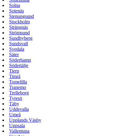
Solna
Sotenäs
Stenungsund
Stockholm
Strängnäs
Strömsund
Sundbyberg
Sundsvall
Svedala
Säter
Söderhamn
Södertälje
Tierp
Timrå
Tomelilla
Tranemo
Trelleborg
Tyresö
Täby
Uddevalla
Umeå
Upplands Väsby
Uppsala
Vallentuna