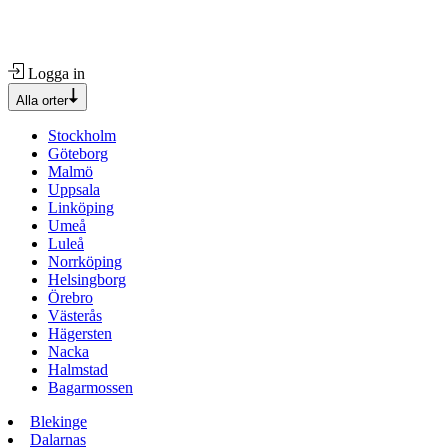
Logga in
Alla orter
Stockholm
Göteborg
Malmö
Uppsala
Linköping
Umeå
Luleå
Norrköping
Helsingborg
Örebro
Västerås
Hägersten
Nacka
Halmstad
Bagarmossen
Blekinge
Dalarnas