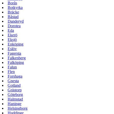
Borås
Botkyrka
Bräcke
Båstad
Danderyd
Dorotea
Eda
Ekerö
Eksjö
Enköping
Eslöv
Fagersta
Falkenberg
Falköping
Falun
Flen
Forshaga
Gnesta
Gotland
Grästorp
Göteborg
Halmstad
Haninge
Helsingborg
Huddinge