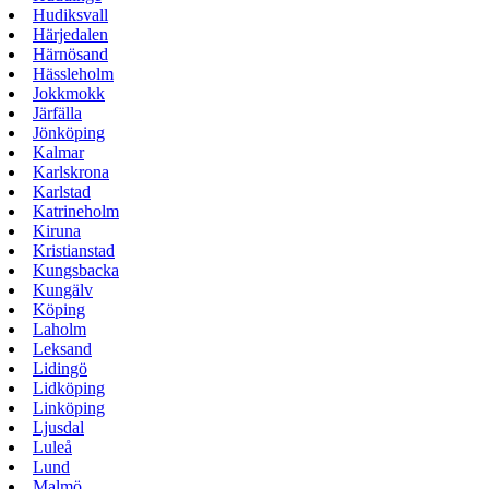
Hudiksvall
Härjedalen
Härnösand
Hässleholm
Jokkmokk
Järfälla
Jönköping
Kalmar
Karlskrona
Karlstad
Katrineholm
Kiruna
Kristianstad
Kungsbacka
Kungälv
Köping
Laholm
Leksand
Lidingö
Lidköping
Linköping
Ljusdal
Luleå
Lund
Malmö