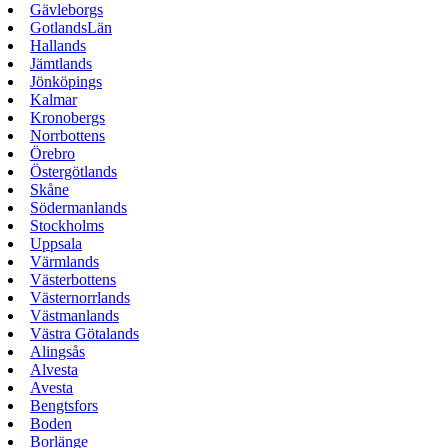
Gävleborgs
GotlandsLän
Hallands
Jämtlands
Jönköpings
Kalmar
Kronobergs
Norrbottens
Örebro
Östergötlands
Skåne
Södermanlands
Stockholms
Uppsala
Värmlands
Västerbottens
Västernorrlands
Västmanlands
Västra Götalands
Alingsås
Alvesta
Avesta
Bengtsfors
Boden
Borlänge