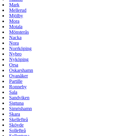
Mark
Mellerud
Mjölby
Mora
Motala
Mönsterås
Nacka
Nora
Norrköping
Nybro
Nyköping
Orsa
Oskarshamn
Ovanåker
Partille
Ronneby
Sala
Sandviken
Sigtuna
Simrishamn
Skara
Skellefteå
Skövde
Sollefteå
Sollentuna