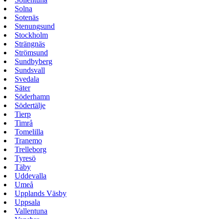
Solna
Sotenäs
Stenungsund
Stockholm
Strängnäs
Strömsund
Sundbyberg
Sundsvall
Svedala
Säter
Söderhamn
Södertälje
Tierp
Timrå
Tomelilla
Tranemo
Trelleborg
Tyresö
Täby
Uddevalla
Umeå
Upplands Väsby
Uppsala
Vallentuna