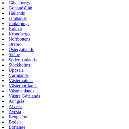
Gävleborgs
GotlandsLän
Hallands
Jämtlands
Jönköpings
Kalmar
Kronobergs
Norrbottens
Örebro
Östergötlands
Skåne
Södermanlands
Stockholms
Uppsala
Värmlands
Västerbottens
Västernorrlands
Västmanlands
Västra Götalands
Alingsås
Alvesta
Avesta
Bengtsfors
Boden
Borlänge