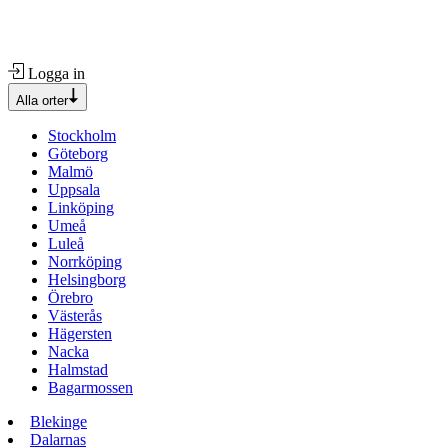
Logga in
Alla orter
Stockholm
Göteborg
Malmö
Uppsala
Linköping
Umeå
Luleå
Norrköping
Helsingborg
Örebro
Västerås
Hägersten
Nacka
Halmstad
Bagarmossen
Blekinge
Dalarnas