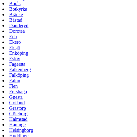
Borås
Botkyrka
Bräcke
Båstad
Danderyd
Dorotea
Eda
Ekerö
Eksjö
Enköping
Eslöv
Fagersta
Falkenberg
Falköping
Falun
Flen
Forshaga
Gnesta
Gotland
Grästorp
Göteborg
Halmstad
Haninge
Helsingborg
Huddinge