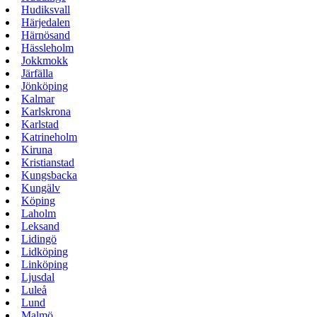
Hudiksvall
Härjedalen
Härnösand
Hässleholm
Jokkmokk
Järfälla
Jönköping
Kalmar
Karlskrona
Karlstad
Katrineholm
Kiruna
Kristianstad
Kungsbacka
Kungälv
Köping
Laholm
Leksand
Lidingö
Lidköping
Linköping
Ljusdal
Luleå
Lund
Malmö