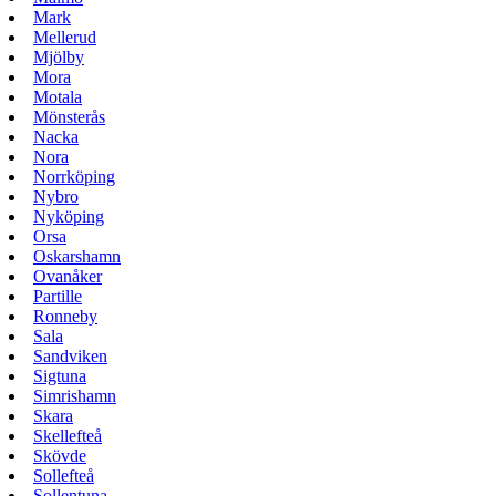
Mark
Mellerud
Mjölby
Mora
Motala
Mönsterås
Nacka
Nora
Norrköping
Nybro
Nyköping
Orsa
Oskarshamn
Ovanåker
Partille
Ronneby
Sala
Sandviken
Sigtuna
Simrishamn
Skara
Skellefteå
Skövde
Sollefteå
Sollentuna