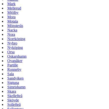
Mark
Mellerud
Mjölby
Mora
Motala
Mönsterås
Nacka
Nora
Norrköping
Nybro
Nyköping
Orsa
Oskarshamn
Ovanåker
Partille
Ronneby
Sala
Sandviken
Sigtuna
Simrishamn
Skara
Skellefteå
Skövde
Sollefteå
Sollentuna