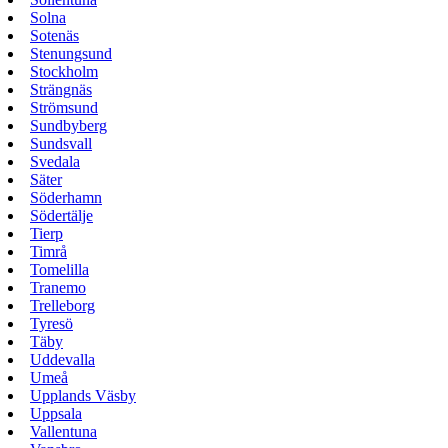
Solna
Sotenäs
Stenungsund
Stockholm
Strängnäs
Strömsund
Sundbyberg
Sundsvall
Svedala
Säter
Söderhamn
Södertälje
Tierp
Timrå
Tomelilla
Tranemo
Trelleborg
Tyresö
Täby
Uddevalla
Umeå
Upplands Väsby
Uppsala
Vallentuna