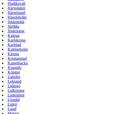
Hudiksvall
Härjedalen
Härnösand
Hässleholm
Jokkmokk
Järfälla
Jönköping
Kalmar
Karlskrona
Karlstad
Katrineholm
Kiruna
Kristianstad
Kungsbacka
Kungälv
Köping
Laholm
Leksand
Lidingö
Lidköping
Linköping
Ljusdal
Luleå
Lund
Malmö