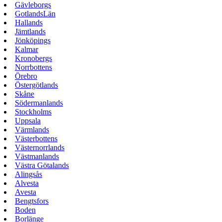
Gävleborgs
GotlandsLän
Hallands
Jämtlands
Jönköpings
Kalmar
Kronobergs
Norrbottens
Örebro
Östergötlands
Skåne
Södermanlands
Stockholms
Uppsala
Värmlands
Västerbottens
Västernorrlands
Västmanlands
Västra Götalands
Alingsås
Alvesta
Avesta
Bengtsfors
Boden
Borlänge