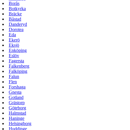
Borås
Botkyrka
Bräcke
Båstad
Danderyd
Dorotea
Eda
Ekerö
Eksjö
Enköping
Eslöv
Fagersta
Falkenberg
Falköping
Falun
Flen
Forshaga
Gnesta
Gotland
Grästorp
Göteborg
Halmstad
Haninge
Helsingborg
Huddinge