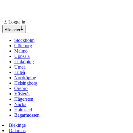
Logga in
Alla orter
Stockholm
Göteborg
Malmö
Uppsala
Linköping
Umeå
Luleå
Norrköping
Helsingborg
Örebro
Västerås
Hägersten
Nacka
Halmstad
Bagarmossen
Blekinge
Dalarnas