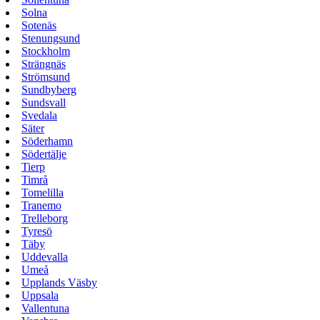
Solna
Sotenäs
Stenungsund
Stockholm
Strängnäs
Strömsund
Sundbyberg
Sundsvall
Svedala
Säter
Söderhamn
Södertälje
Tierp
Timrå
Tomelilla
Tranemo
Trelleborg
Tyresö
Täby
Uddevalla
Umeå
Upplands Väsby
Uppsala
Vallentuna