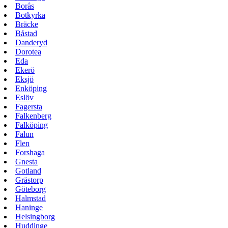
Borås
Botkyrka
Bräcke
Båstad
Danderyd
Dorotea
Eda
Ekerö
Eksjö
Enköping
Eslöv
Fagersta
Falkenberg
Falköping
Falun
Flen
Forshaga
Gnesta
Gotland
Grästorp
Göteborg
Halmstad
Haninge
Helsingborg
Huddinge