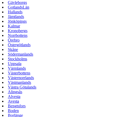
Gävleborgs
GotlandsLän
Hallands
Jämtlands
Jönköpings
Kalmar
Kronobergs
Norrbottens
Örebro
Östergötlands
Skåne
Södermanlands
Stockholms
Uppsala
Värmlands
Västerbottens
Västernorrlands
Västmanlands
Västra Götalands
Alingsås
Alvesta
Avesta
Bengtsfors
Boden
Borlänge