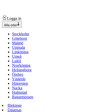
Logga in
Alla orter
Stockholm
Göteborg
Malmö
Uppsala
Linköping
Umeå
Luleå
Norrköping
Helsingborg
Örebro
Västerås
Hägersten
Nacka
Halmstad
Bagarmossen
Blekinge
Dalarnas