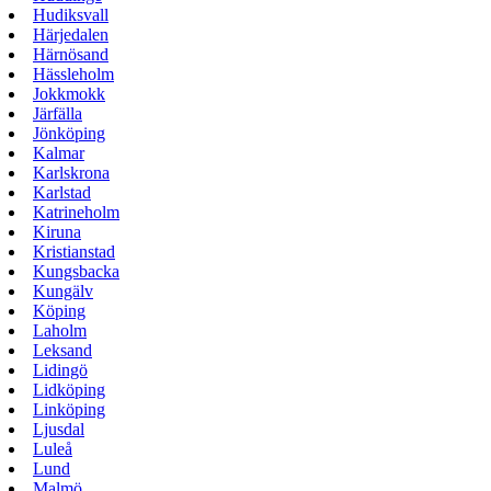
Hudiksvall
Härjedalen
Härnösand
Hässleholm
Jokkmokk
Järfälla
Jönköping
Kalmar
Karlskrona
Karlstad
Katrineholm
Kiruna
Kristianstad
Kungsbacka
Kungälv
Köping
Laholm
Leksand
Lidingö
Lidköping
Linköping
Ljusdal
Luleå
Lund
Malmö