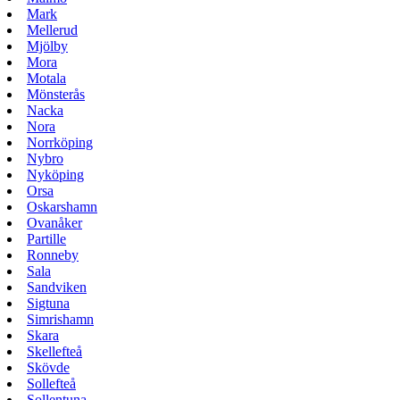
Mark
Mellerud
Mjölby
Mora
Motala
Mönsterås
Nacka
Nora
Norrköping
Nybro
Nyköping
Orsa
Oskarshamn
Ovanåker
Partille
Ronneby
Sala
Sandviken
Sigtuna
Simrishamn
Skara
Skellefteå
Skövde
Sollefteå
Sollentuna