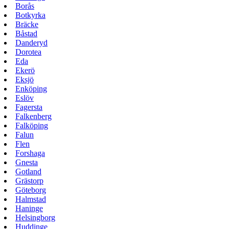
Borås
Botkyrka
Bräcke
Båstad
Danderyd
Dorotea
Eda
Ekerö
Eksjö
Enköping
Eslöv
Fagersta
Falkenberg
Falköping
Falun
Flen
Forshaga
Gnesta
Gotland
Grästorp
Göteborg
Halmstad
Haninge
Helsingborg
Huddinge