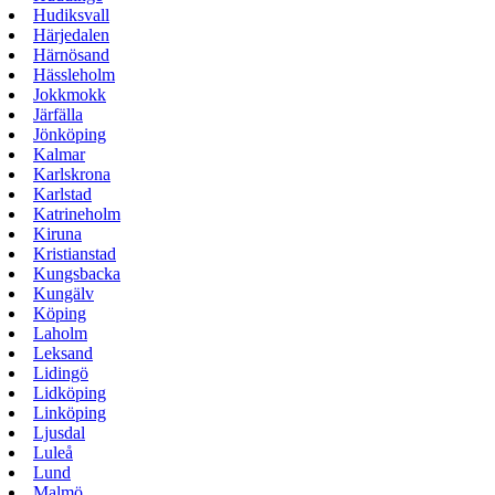
Hudiksvall
Härjedalen
Härnösand
Hässleholm
Jokkmokk
Järfälla
Jönköping
Kalmar
Karlskrona
Karlstad
Katrineholm
Kiruna
Kristianstad
Kungsbacka
Kungälv
Köping
Laholm
Leksand
Lidingö
Lidköping
Linköping
Ljusdal
Luleå
Lund
Malmö