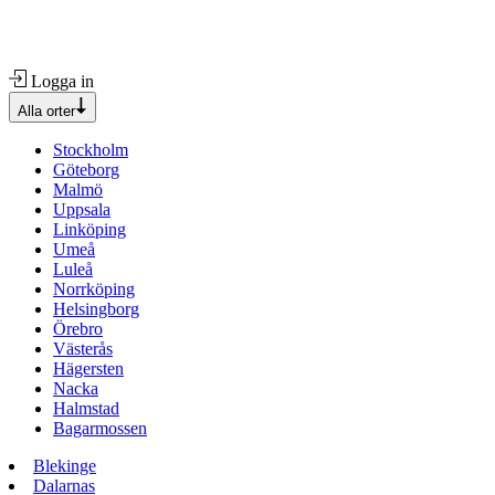
Logga in
Alla orter
Stockholm
Göteborg
Malmö
Uppsala
Linköping
Umeå
Luleå
Norrköping
Helsingborg
Örebro
Västerås
Hägersten
Nacka
Halmstad
Bagarmossen
Blekinge
Dalarnas