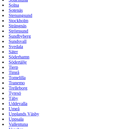
Solna
Sotenäs
Stenungsund
Stockholm
Strängnäs
Strömsund
Sundbyberg
Sundsvall
Svedala
Säter
Söderhamn
Södertälje
Tierp
Timrå
Tomelilla
Tranemo
Trelleborg
Tyresö
Täby
Uddevalla
Umeå
Upplands Väsby
Uppsala
Vallentuna