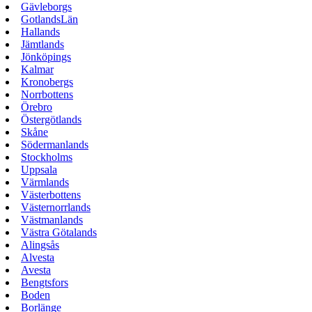
Gävleborgs
GotlandsLän
Hallands
Jämtlands
Jönköpings
Kalmar
Kronobergs
Norrbottens
Örebro
Östergötlands
Skåne
Södermanlands
Stockholms
Uppsala
Värmlands
Västerbottens
Västernorrlands
Västmanlands
Västra Götalands
Alingsås
Alvesta
Avesta
Bengtsfors
Boden
Borlänge