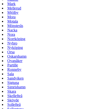
Mark
Mellerud
Mjölby
Mora
Motala
Mönsterås
Nacka
Nora
Norrköping
Nybro
Nyköping
Orsa
Oskarshamn
Ovanåker
Partille
Ronneby
Sala
Sandviken
Sigtuna
Simrishamn
Skara
Skellefteå
Skövde
Sollefteå
Sollentuna