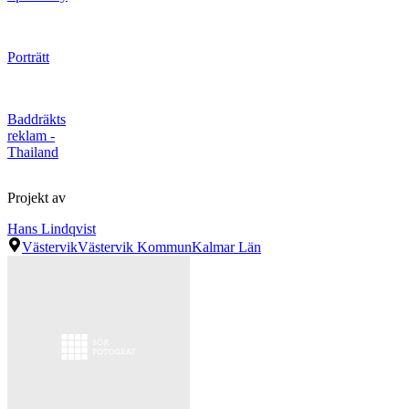
Porträtt
Baddräkts
reklam -
Thailand
Projekt av
Hans Lindqvist
Västervik
Västervik Kommun
Kalmar Län