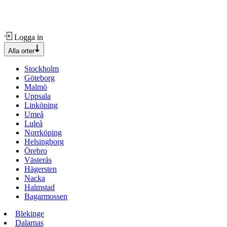
Logga in
Alla orter
Stockholm
Göteborg
Malmö
Uppsala
Linköping
Umeå
Luleå
Norrköping
Helsingborg
Örebro
Västerås
Hägersten
Nacka
Halmstad
Bagarmossen
Blekinge
Dalarnas