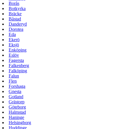
Borås
Botkyrka
Bräcke
Båstad
Danderyd
Dorotea
Eda
Ekerö
Eksjö
Enköping
Eslöv
Fagersta
Falkenberg
Falköping
Falun
Flen
Forshaga
Gnesta
Gotland
Grästorp
Göteborg
Halmstad
Haninge
Helsingborg
Huddinge