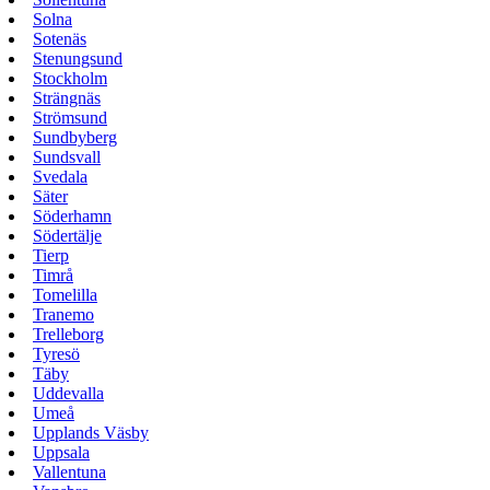
Solna
Sotenäs
Stenungsund
Stockholm
Strängnäs
Strömsund
Sundbyberg
Sundsvall
Svedala
Säter
Söderhamn
Södertälje
Tierp
Timrå
Tomelilla
Tranemo
Trelleborg
Tyresö
Täby
Uddevalla
Umeå
Upplands Väsby
Uppsala
Vallentuna