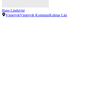
Hans Lindqvist
Västervik
Västervik Kommun
Kalmar Län