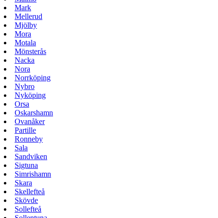
Mark
Mellerud
Mjölby
Mora
Motala
Mönsterås
Nacka
Nora
Norrköping
Nybro
Nyköping
Orsa
Oskarshamn
Ovanåker
Partille
Ronneby
Sala
Sandviken
Sigtuna
Simrishamn
Skara
Skellefteå
Skövde
Sollefteå
Sollentuna