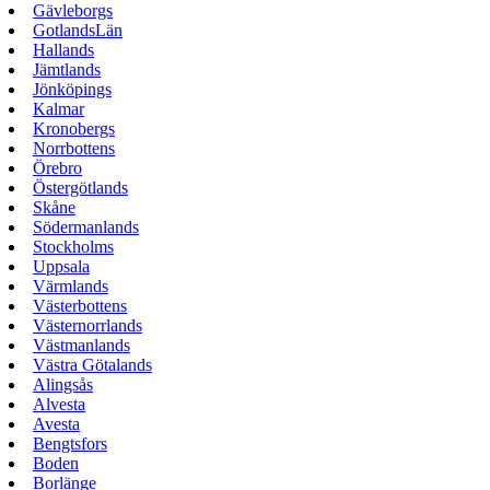
Gävleborgs
GotlandsLän
Hallands
Jämtlands
Jönköpings
Kalmar
Kronobergs
Norrbottens
Örebro
Östergötlands
Skåne
Södermanlands
Stockholms
Uppsala
Värmlands
Västerbottens
Västernorrlands
Västmanlands
Västra Götalands
Alingsås
Alvesta
Avesta
Bengtsfors
Boden
Borlänge