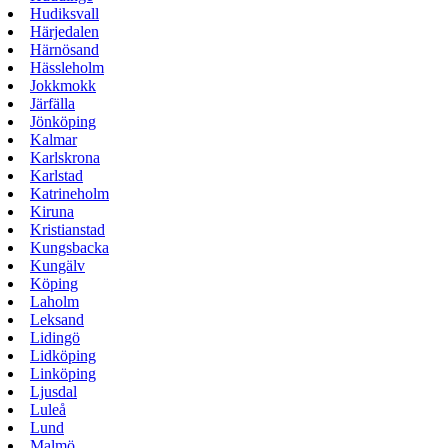
Hudiksvall
Härjedalen
Härnösand
Hässleholm
Jokkmokk
Järfälla
Jönköping
Kalmar
Karlskrona
Karlstad
Katrineholm
Kiruna
Kristianstad
Kungsbacka
Kungälv
Köping
Laholm
Leksand
Lidingö
Lidköping
Linköping
Ljusdal
Luleå
Lund
Malmö