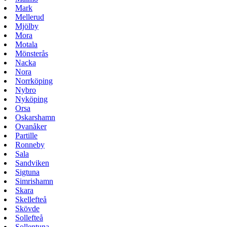
Mark
Mellerud
Mjölby
Mora
Motala
Mönsterås
Nacka
Nora
Norrköping
Nybro
Nyköping
Orsa
Oskarshamn
Ovanåker
Partille
Ronneby
Sala
Sandviken
Sigtuna
Simrishamn
Skara
Skellefteå
Skövde
Sollefteå
Sollentuna