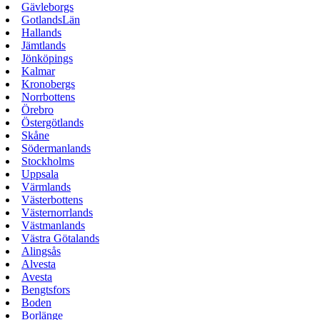
Gävleborgs
GotlandsLän
Hallands
Jämtlands
Jönköpings
Kalmar
Kronobergs
Norrbottens
Örebro
Östergötlands
Skåne
Södermanlands
Stockholms
Uppsala
Värmlands
Västerbottens
Västernorrlands
Västmanlands
Västra Götalands
Alingsås
Alvesta
Avesta
Bengtsfors
Boden
Borlänge