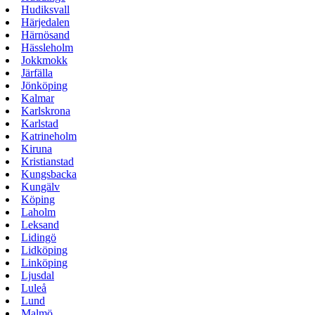
Hudiksvall
Härjedalen
Härnösand
Hässleholm
Jokkmokk
Järfälla
Jönköping
Kalmar
Karlskrona
Karlstad
Katrineholm
Kiruna
Kristianstad
Kungsbacka
Kungälv
Köping
Laholm
Leksand
Lidingö
Lidköping
Linköping
Ljusdal
Luleå
Lund
Malmö