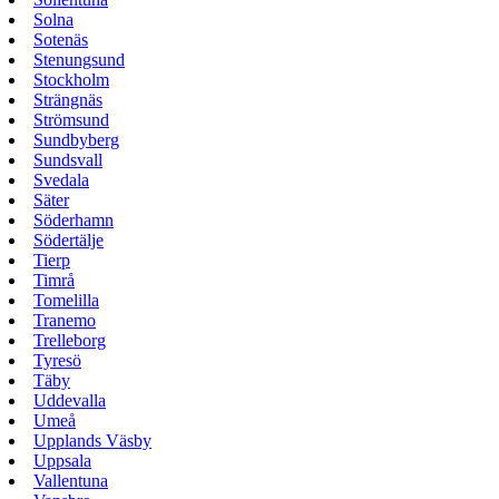
Solna
Sotenäs
Stenungsund
Stockholm
Strängnäs
Strömsund
Sundbyberg
Sundsvall
Svedala
Säter
Söderhamn
Södertälje
Tierp
Timrå
Tomelilla
Tranemo
Trelleborg
Tyresö
Täby
Uddevalla
Umeå
Upplands Väsby
Uppsala
Vallentuna