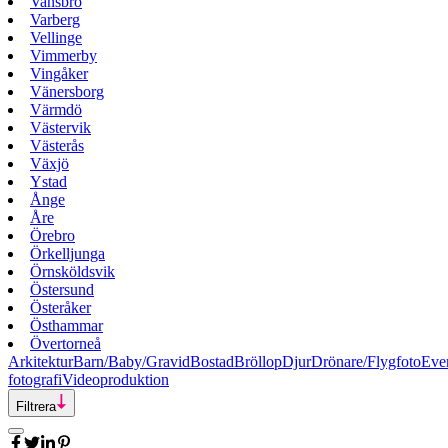
Vansbro
Varberg
Vellinge
Vimmerby
Vingåker
Vänersborg
Värmdö
Västervik
Västerås
Växjö
Ystad
Ånge
Åre
Örebro
Örkelljunga
Örnsköldsvik
Östersund
Österåker
Östhammar
Övertorneå
Arkitektur
Barn/Baby/Gravid
Bostad
Bröllop
Djur
Drönare/Flygfoto
Eve
fotografi
Videoproduktion
Filtrera