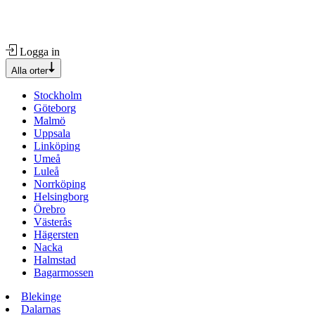
Logga in
Alla orter
Stockholm
Göteborg
Malmö
Uppsala
Linköping
Umeå
Luleå
Norrköping
Helsingborg
Örebro
Västerås
Hägersten
Nacka
Halmstad
Bagarmossen
Blekinge
Dalarnas