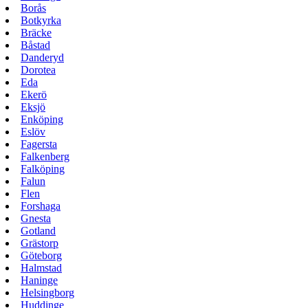
Borås
Botkyrka
Bräcke
Båstad
Danderyd
Dorotea
Eda
Ekerö
Eksjö
Enköping
Eslöv
Fagersta
Falkenberg
Falköping
Falun
Flen
Forshaga
Gnesta
Gotland
Grästorp
Göteborg
Halmstad
Haninge
Helsingborg
Huddinge