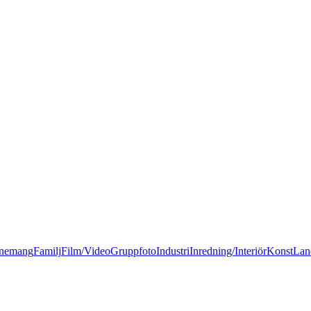
nemang
Familj
Film/Video
Gruppfoto
Industri
Inredning/Interiör
Konst
Lan