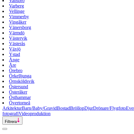
Vansbro
Varberg
Vellinge
Vimmerby
Vingåker
Vänersborg
Värmdö
Västervik
Västerås
Växjö
Ystad
Ånge
Åre
Örebro
Örkelljunga
Örnsköldsvik
Östersund
Österåker
Östhammar
Övertorneå
Arkitektur
Barn/Baby/Gravid
Bostad
Bröllop
Djur
Drönare/Flygfoto
Eve
fotografi
Videoproduktion
Filtrera