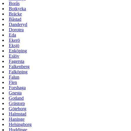
Borås
Botkyrka
Bräcke
Båstad
Danderyd
Dorotea
Eda
Ekerö
Eksjö
Enköping
Eslöv
Fagersta
Falkenberg
Falköping
Falun
Flen
Forshaga
Gnesta
Gotland
Grästorp
Göteborg
Halmstad
Haninge
Helsingborg
Huddinge