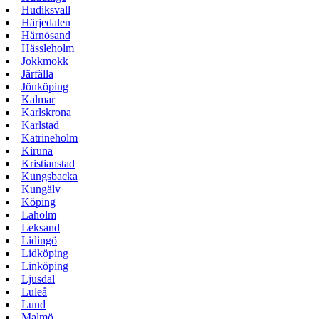
Hudiksvall
Härjedalen
Härnösand
Hässleholm
Jokkmokk
Järfälla
Jönköping
Kalmar
Karlskrona
Karlstad
Katrineholm
Kiruna
Kristianstad
Kungsbacka
Kungälv
Köping
Laholm
Leksand
Lidingö
Lidköping
Linköping
Ljusdal
Luleå
Lund
Malmö