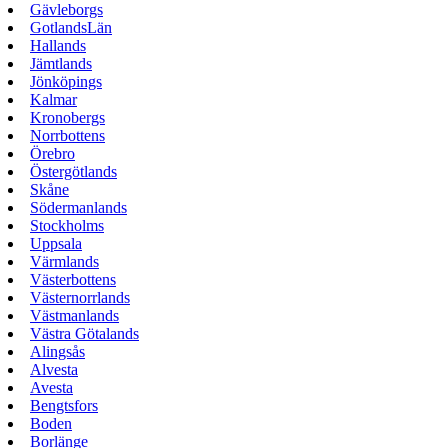
Gävleborgs
GotlandsLän
Hallands
Jämtlands
Jönköpings
Kalmar
Kronobergs
Norrbottens
Örebro
Östergötlands
Skåne
Södermanlands
Stockholms
Uppsala
Värmlands
Västerbottens
Västernorrlands
Västmanlands
Västra Götalands
Alingsås
Alvesta
Avesta
Bengtsfors
Boden
Borlänge