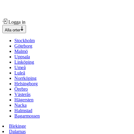
Logga in
Alla orter
Stockholm
Göteborg
Malmö
Uppsala
Linköping
Umeå
Luleå
Norrköping
Helsingborg
Örebro
Västerås
Hägersten
Nacka
Halmstad
Bagarmossen
Blekinge
Dalarnas