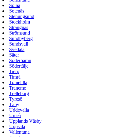
Solna
Sotenäs
Stenungsund
Stockholm
Strängnäs
Strömsund
Sundbyberg
Sundsvall
Svedala
Säter
Söderhamn
Södertälje
Tierp
Timrå
Tomelilla
Tranemo
Trelleborg
Tyresö
Täby
Uddevalla
Umeå
Upplands Väsby
Uppsala
Vallentuna