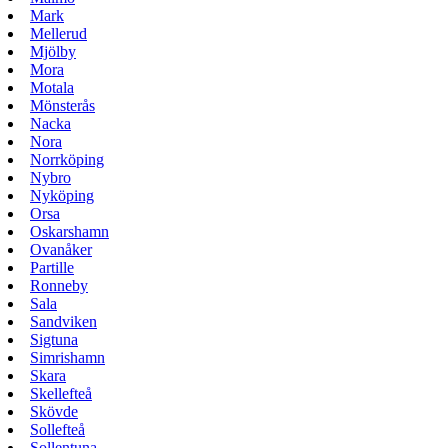
Mark
Mellerud
Mjölby
Mora
Motala
Mönsterås
Nacka
Nora
Norrköping
Nybro
Nyköping
Orsa
Oskarshamn
Ovanåker
Partille
Ronneby
Sala
Sandviken
Sigtuna
Simrishamn
Skara
Skellefteå
Skövde
Sollefteå
Sollentuna