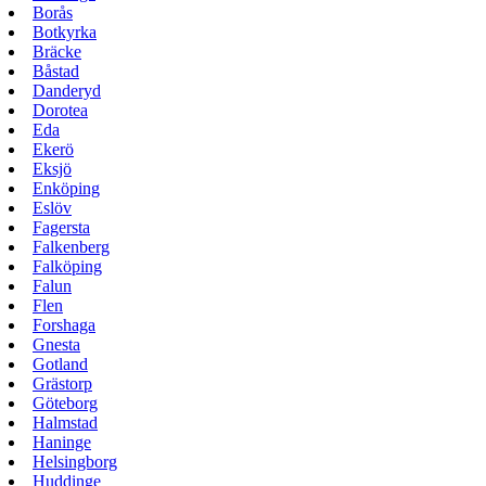
Borås
Botkyrka
Bräcke
Båstad
Danderyd
Dorotea
Eda
Ekerö
Eksjö
Enköping
Eslöv
Fagersta
Falkenberg
Falköping
Falun
Flen
Forshaga
Gnesta
Gotland
Grästorp
Göteborg
Halmstad
Haninge
Helsingborg
Huddinge