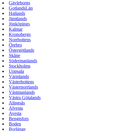
Gävleborgs
GotlandsLän
Hallands
Jämtlands
Jönköpings
Kalmar
Kronobergs
Norrbottens
Örebro
Östergötlands
Skåne
Södermanlands
Stockholms
Uppsala
Värmlands
Västerbottens
Västernorrlands
Västmanlands
Västra Götalands
Alingsås
Alvesta
Avesta
Bengtsfors
Boden
Borlänge