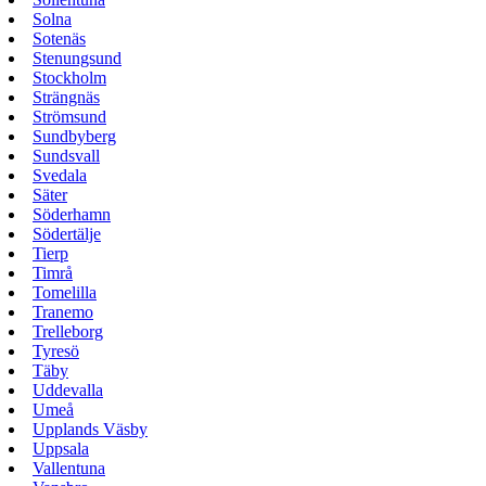
Solna
Sotenäs
Stenungsund
Stockholm
Strängnäs
Strömsund
Sundbyberg
Sundsvall
Svedala
Säter
Söderhamn
Södertälje
Tierp
Timrå
Tomelilla
Tranemo
Trelleborg
Tyresö
Täby
Uddevalla
Umeå
Upplands Väsby
Uppsala
Vallentuna