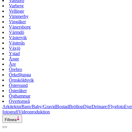
Vansbro
Varberg
Vellinge
Vimmerby
Vingåker
Vänersborg
Värmdö
Västervik
Västerås
Växjö
Ystad
Ånge
Åre
Örebro
Örkelljunga
Örnsköldsvik
Östersund
Österåker
Östhammar
Övertorneå
Arkitektur
Barn/Baby/Gravid
Bostad
Bröllop
Djur
Drönare/Flygfoto
Eve
fotografi
Videoproduktion
Filtrera