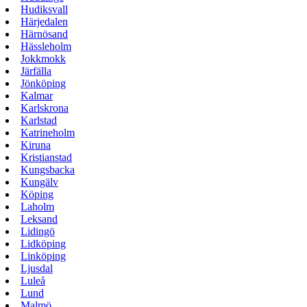
Hudiksvall
Härjedalen
Härnösand
Hässleholm
Jokkmokk
Järfälla
Jönköping
Kalmar
Karlskrona
Karlstad
Katrineholm
Kiruna
Kristianstad
Kungsbacka
Kungälv
Köping
Laholm
Leksand
Lidingö
Lidköping
Linköping
Ljusdal
Luleå
Lund
Malmö