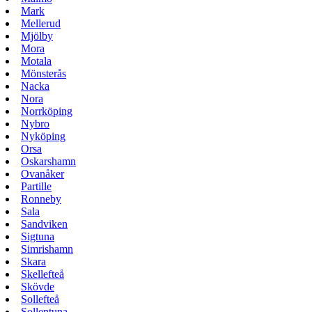
Mark
Mellerud
Mjölby
Mora
Motala
Mönsterås
Nacka
Nora
Norrköping
Nybro
Nyköping
Orsa
Oskarshamn
Ovanåker
Partille
Ronneby
Sala
Sandviken
Sigtuna
Simrishamn
Skara
Skellefteå
Skövde
Sollefteå
Sollentuna