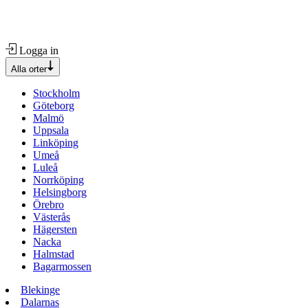
Logga in
Alla orter
Stockholm
Göteborg
Malmö
Uppsala
Linköping
Umeå
Luleå
Norrköping
Helsingborg
Örebro
Västerås
Hägersten
Nacka
Halmstad
Bagarmossen
Blekinge
Dalarnas