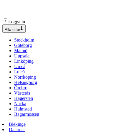
Logga in
Alla orter
Stockholm
Göteborg
Malmö
Uppsala
Linköping
Umeå
Luleå
Norrköping
Helsingborg
Örebro
Västerås
Hägersten
Nacka
Halmstad
Bagarmossen
Blekinge
Dalarnas