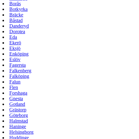
Borås
Botkyrka
Bräcke
Båstad
Danderyd
Dorotea
Eda
Ekerö
Eksjö
Enköping
Eslöv
Fagersta
Falkenberg
Falköping
Falun
Flen
Forshaga
Gnesta
Gotland
Grästorp
Göteborg
Halmstad
Haninge
Helsingborg
Huddinge