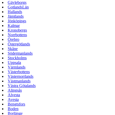
Gävleborgs
GotlandsLän
Hallands
Jämtlands
Jönköpings
Kalmar
Kronobergs
Norrbottens
Örebro
Östergötlands
Skåne
Södermanlands
Stockholms
Uppsala
Värmlands
Västerbottens
Västernorrlands
Västmanlands
Västra Götalands
Alingsås
Alvesta
Avesta
Bengtsfors
Boden
Borlänge