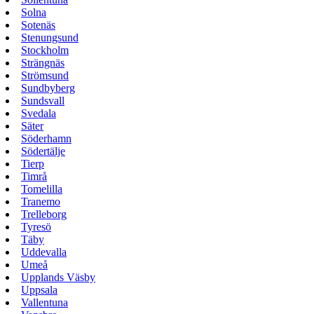
Solna
Sotenäs
Stenungsund
Stockholm
Strängnäs
Strömsund
Sundbyberg
Sundsvall
Svedala
Säter
Söderhamn
Södertälje
Tierp
Timrå
Tomelilla
Tranemo
Trelleborg
Tyresö
Täby
Uddevalla
Umeå
Upplands Väsby
Uppsala
Vallentuna