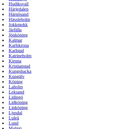
Hudiksvall
Härjedalen
Härnösand
Hässleholm
Jokkmokk
Järfälla
Jönköping
Kalmar
Karlskrona
Karlstad
Katrineholm
Kiruna
Kristianstad
Kungsbacka
Kungälv
Köping
Laholm
Leksand
Lidingö
Lidköping
Linköping
Ljusdal
Luleå
Lund
Malmö