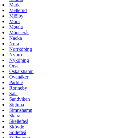
Mark
Mellerud
Mjölby
Mora
Motala
Mönsterås
Nacka
Nora
Norrköping
Nybro
Nyköping
Orsa
Oskarshamn
Ovanåker
Partille
Ronneby
Sala
Sandviken
Sigtuna
Simrishamn
Skara
Skellefteå
Skövde
Sollefteå
Sollentuna