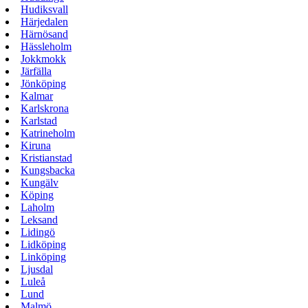
Hudiksvall
Härjedalen
Härnösand
Hässleholm
Jokkmokk
Järfälla
Jönköping
Kalmar
Karlskrona
Karlstad
Katrineholm
Kiruna
Kristianstad
Kungsbacka
Kungälv
Köping
Laholm
Leksand
Lidingö
Lidköping
Linköping
Ljusdal
Luleå
Lund
Malmö