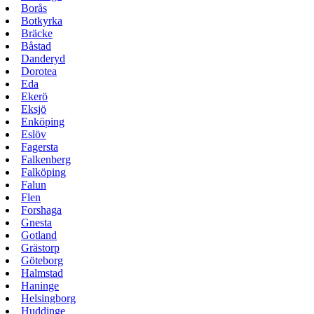
Borås
Botkyrka
Bräcke
Båstad
Danderyd
Dorotea
Eda
Ekerö
Eksjö
Enköping
Eslöv
Fagersta
Falkenberg
Falköping
Falun
Flen
Forshaga
Gnesta
Gotland
Grästorp
Göteborg
Halmstad
Haninge
Helsingborg
Huddinge