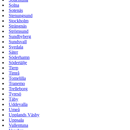
Solna
Sotenäs
Stenungsund
Stockholm
Strängnäs
Strömsund
Sundbyberg
Sundsvall
Svedala
Säter
Söderhamn
Södertälje
Tierp
Timrå
Tomelilla
Tranemo
Trelleborg
Tyresö
Täby
Uddevalla
Umeå
Upplands Väsby
Uppsala
Vallentuna