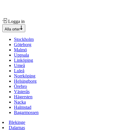
Logga in
Alla orter
Stockholm
Göteborg
Malmö
Uppsala
Linköping
Umeå
Luleå
Norrköping
Helsingborg
Örebro
Västerås
Hägersten
Nacka
Halmstad
Bagarmossen
Blekinge
Dalarnas