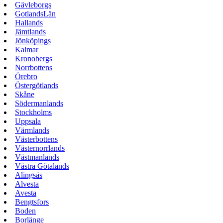
Gävleborgs
GotlandsLän
Hallands
Jämtlands
Jönköpings
Kalmar
Kronobergs
Norrbottens
Örebro
Östergötlands
Skåne
Södermanlands
Stockholms
Uppsala
Värmlands
Västerbottens
Västernorrlands
Västmanlands
Västra Götalands
Alingsås
Alvesta
Avesta
Bengtsfors
Boden
Borlänge