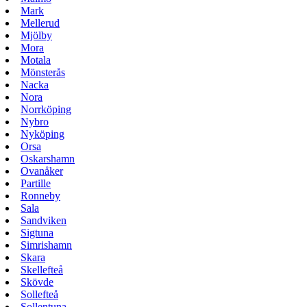
Mark
Mellerud
Mjölby
Mora
Motala
Mönsterås
Nacka
Nora
Norrköping
Nybro
Nyköping
Orsa
Oskarshamn
Ovanåker
Partille
Ronneby
Sala
Sandviken
Sigtuna
Simrishamn
Skara
Skellefteå
Skövde
Sollefteå
Sollentuna