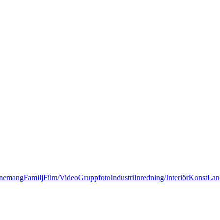
nemang
Familj
Film/Video
Gruppfoto
Industri
Inredning/Interiör
Konst
Lan