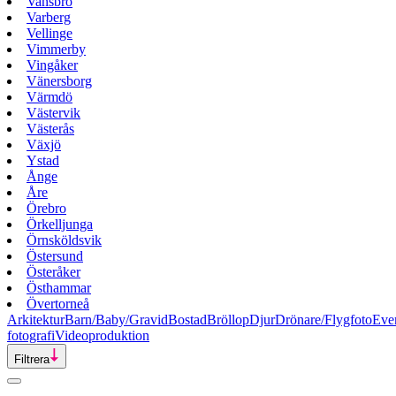
Vansbro
Varberg
Vellinge
Vimmerby
Vingåker
Vänersborg
Värmdö
Västervik
Västerås
Växjö
Ystad
Ånge
Åre
Örebro
Örkelljunga
Örnsköldsvik
Östersund
Österåker
Östhammar
Övertorneå
Arkitektur
Barn/Baby/Gravid
Bostad
Bröllop
Djur
Drönare/Flygfoto
Eve
fotografi
Videoproduktion
Filtrera