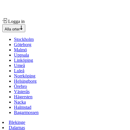
Logga in
Alla orter
Stockholm
Göteborg
Malmö
Uppsala
Linköping
Umeå
Luleå
Norrköping
Helsingborg
Örebro
Västerås
Hägersten
Nacka
Halmstad
Bagarmossen
Blekinge
Dalarnas