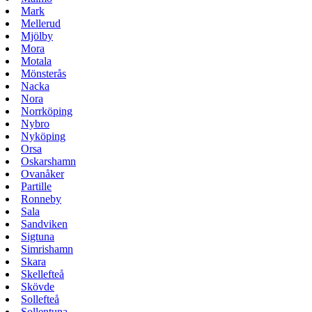
Mark
Mellerud
Mjölby
Mora
Motala
Mönsterås
Nacka
Nora
Norrköping
Nybro
Nyköping
Orsa
Oskarshamn
Ovanåker
Partille
Ronneby
Sala
Sandviken
Sigtuna
Simrishamn
Skara
Skellefteå
Skövde
Sollefteå
Sollentuna