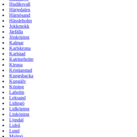
Hudiksvall
Härjedalen
Härnösand
Hässleholm
Jokkmokk
Järfälla
Jönköping
Kalmar
Karlskrona
Karlstad
Katrineholm
Kiruna
Kristianstad
Kungsbacka
Kungälv
Köping
Laholm
Leksand
Lidingö
Lidköping
Linköping
Ljusdal
Luleå
Lund
Malmö