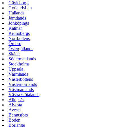
Gävleborgs
GotlandsLän
Hallands
Jämtlands
Jönköpings
Kalmar
Kronobergs
Norrbottens
Örebro
Östergötlands
Skåne
Södermanlands
Stockholms
Uppsala
Värmlands
Västerbottens
Västernorrlands
Västmanlands
Västra Götalands
Alingsås
Alvesta
Avesta
Bengtsfors
Boden
Borlänge