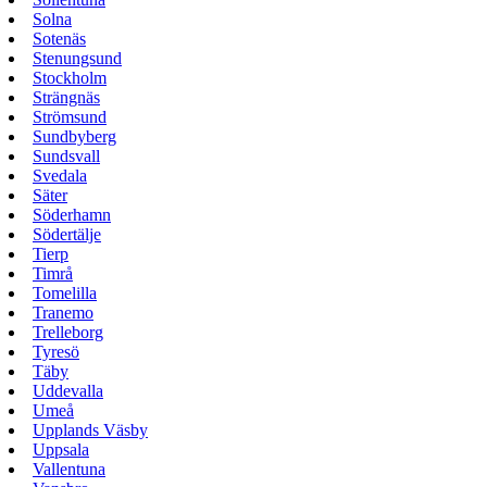
Solna
Sotenäs
Stenungsund
Stockholm
Strängnäs
Strömsund
Sundbyberg
Sundsvall
Svedala
Säter
Söderhamn
Södertälje
Tierp
Timrå
Tomelilla
Tranemo
Trelleborg
Tyresö
Täby
Uddevalla
Umeå
Upplands Väsby
Uppsala
Vallentuna