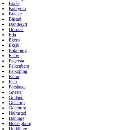
Borås
Botkyrka
Bräcke
Båstad
Danderyd
Dorotea
Eda
Ekerö
Eksjö
Enköping
Eslöv
Fagersta
Falkenberg
Falköping
Falun
Flen
Forshaga
Gnesta
Gotland
Grästorp
Göteborg
Halmstad
Haninge
Helsingborg
Huddinge