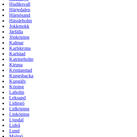
Hudiksvall
Härjedalen
Härnösand
Hässleholm
Jokkmokk
Järfälla
Jönköping
Kalmar
Karlskrona
Karlstad
Katrineholm
Kiruna
Kristianstad
Kungsbacka
Kungälv
Köping
Laholm
Leksand
Lidingö
Lidköping
Linköping
Ljusdal
Luleå
Lund
Malmö