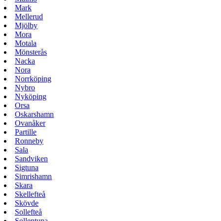
Mark
Mellerud
Mjölby
Mora
Motala
Mönsterås
Nacka
Nora
Norrköping
Nybro
Nyköping
Orsa
Oskarshamn
Ovanåker
Partille
Ronneby
Sala
Sandviken
Sigtuna
Simrishamn
Skara
Skellefteå
Skövde
Sollefteå
Sollentuna