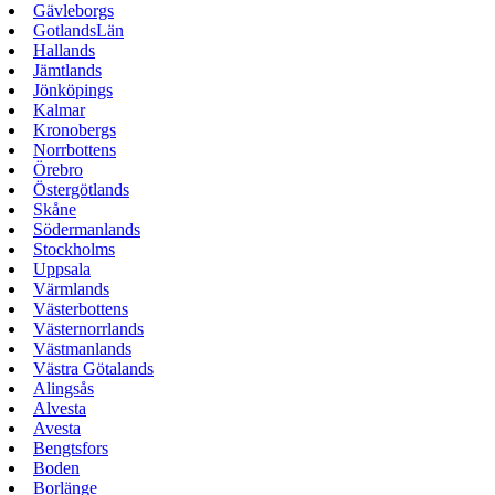
Gävleborgs
GotlandsLän
Hallands
Jämtlands
Jönköpings
Kalmar
Kronobergs
Norrbottens
Örebro
Östergötlands
Skåne
Södermanlands
Stockholms
Uppsala
Värmlands
Västerbottens
Västernorrlands
Västmanlands
Västra Götalands
Alingsås
Alvesta
Avesta
Bengtsfors
Boden
Borlänge