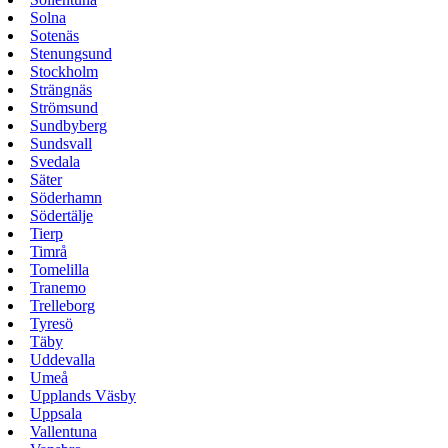
Solna
Sotenäs
Stenungsund
Stockholm
Strängnäs
Strömsund
Sundbyberg
Sundsvall
Svedala
Säter
Söderhamn
Södertälje
Tierp
Timrå
Tomelilla
Tranemo
Trelleborg
Tyresö
Täby
Uddevalla
Umeå
Upplands Väsby
Uppsala
Vallentuna