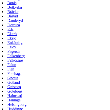
Borås
Botkyrka
Bräcke
Båstad
Danderyd
Dorotea
Eda
Ekerö
Eksjö
Enköping
Eslöv
Fagersta
Falkenberg
Falköping
Falun
Flen
Forshaga
Gnesta
Gotland
Grästorp
Göteborg
Halmstad
Haninge
Helsingborg
Huddinge