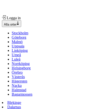
Logga in
Alla orter
Stockholm
Göteborg
Malmö
Uppsala
Linköping
Umeå
Luleå
Norrköping
Helsingborg
Örebro
Västerås
Hägersten
Nacka
Halmstad
Bagarmossen
Blekinge
Dalarnas