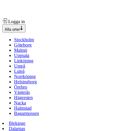
Logga in
Alla orter
Stockholm
Göteborg
Malmö
Uppsala
Linköping
Umeå
Luleå
Norrköping
Helsingborg
Örebro
Västerås
Hägersten
Nacka
Halmstad
Bagarmossen
Blekinge
Dalarnas