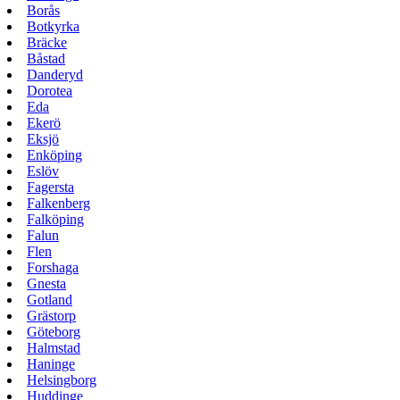
Borås
Botkyrka
Bräcke
Båstad
Danderyd
Dorotea
Eda
Ekerö
Eksjö
Enköping
Eslöv
Fagersta
Falkenberg
Falköping
Falun
Flen
Forshaga
Gnesta
Gotland
Grästorp
Göteborg
Halmstad
Haninge
Helsingborg
Huddinge