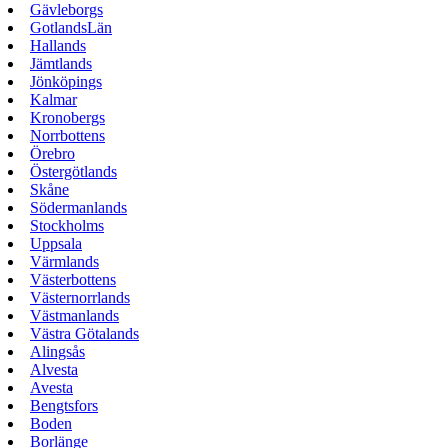
Gävleborgs
GotlandsLän
Hallands
Jämtlands
Jönköpings
Kalmar
Kronobergs
Norrbottens
Örebro
Östergötlands
Skåne
Södermanlands
Stockholms
Uppsala
Värmlands
Västerbottens
Västernorrlands
Västmanlands
Västra Götalands
Alingsås
Alvesta
Avesta
Bengtsfors
Boden
Borlänge