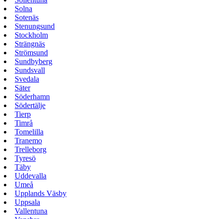
Solna
Sotenäs
Stenungsund
Stockholm
Strängnäs
Strömsund
Sundbyberg
Sundsvall
Svedala
Säter
Söderhamn
Södertälje
Tierp
Timrå
Tomelilla
Tranemo
Trelleborg
Tyresö
Täby
Uddevalla
Umeå
Upplands Väsby
Uppsala
Vallentuna