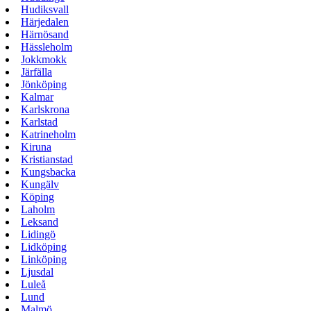
Hudiksvall
Härjedalen
Härnösand
Hässleholm
Jokkmokk
Järfälla
Jönköping
Kalmar
Karlskrona
Karlstad
Katrineholm
Kiruna
Kristianstad
Kungsbacka
Kungälv
Köping
Laholm
Leksand
Lidingö
Lidköping
Linköping
Ljusdal
Luleå
Lund
Malmö