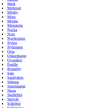
Mark
Mellerud
Mjölby
Mora
Motala
Mönsterås
Nacka
Nora
Norrköping
Nybro
Nyköping
Orsa
Oskarshamn
Ovanåker
Partille
Ronneby
Sala
Sandviken
Sigtuna
Simrishamn
Skara
Skellefteå
Skövde
Sollefteå
Sollentuna