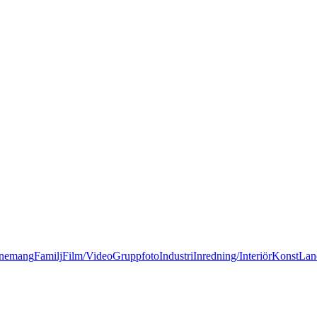
nemang
Familj
Film/Video
Gruppfoto
Industri
Inredning/Interiör
Konst
Lan