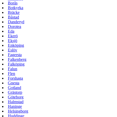
Borås
Botkyrka
Bräcke
Båstad
Danderyd
Dorotea
Eda
Ekerö
Eksjö
Enköping
Eslöv
Fagersta
Falkenberg
Falköping
Falun
Flen
Forshaga
Gnesta
Gotland
Grästorp
Göteborg
Halmstad
Haninge
Helsingborg
Huddinge