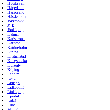
Hudiksvall
Härjedalen
Härnösand
Hässleholm
Jokkmokk
Järfälla
Jönköping
Kalmar
Karlskrona
Karlstad
Katrineholm
Kiruna
Kristianstad
Kungsbacka
Kungälv
Köping
Laholm
Leksand
Lidingö
Lidköping
Linköping
Ljusdal
Luleå
Lund
Malmö