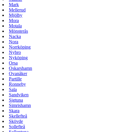
Mark
Mellerud
Mjölby
Mora
Motala
Mönsterås
Nacka
Nora
Norrköping
Nybro
Nyköping
Orsa
Oskarshamn
Ovanåker
Partille
Ronneby
Sala
Sandviken
Sigtuna
Simrishamn
Skara
Skellefteå
Skövde
Sollefteå
Sollentuna