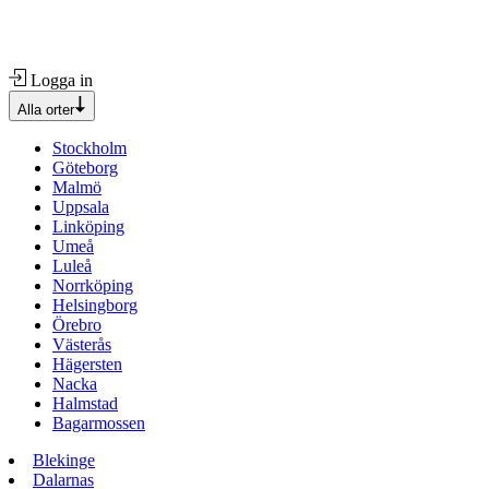
Logga in
Alla orter
Stockholm
Göteborg
Malmö
Uppsala
Linköping
Umeå
Luleå
Norrköping
Helsingborg
Örebro
Västerås
Hägersten
Nacka
Halmstad
Bagarmossen
Blekinge
Dalarnas