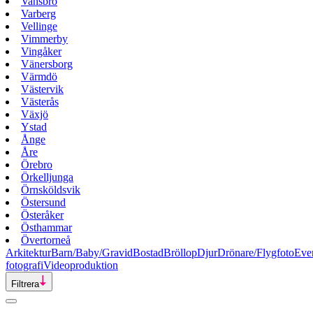
Vansbro
Varberg
Vellinge
Vimmerby
Vingåker
Vänersborg
Värmdö
Västervik
Västerås
Växjö
Ystad
Ånge
Åre
Örebro
Örkelljunga
Örnsköldsvik
Östersund
Österåker
Östhammar
Övertorneå
Arkitektur
Barn/Baby/Gravid
Bostad
Bröllop
Djur
Drönare/Flygfoto
Eve
fotografi
Videoproduktion
Filtrera