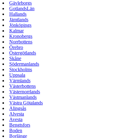
Gävleborgs
GotlandsLän
Hallands
Jämtlands
Jönköpings
Kalmar
Kronobergs
Norrbottens
Örebro
Östergötlands
Skåne
Södermanlands
Stockholms
Uppsala
Värmlands
Västerbottens
Västernorrlands
Västmanlands
Västra Götalands
Alingsås
Alvesta
Avesta
Bengtsfors
Boden
Borlänge