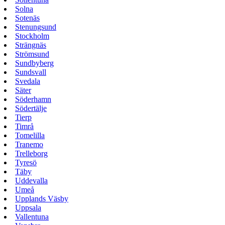
Solna
Sotenäs
Stenungsund
Stockholm
Strängnäs
Strömsund
Sundbyberg
Sundsvall
Svedala
Säter
Söderhamn
Södertälje
Tierp
Timrå
Tomelilla
Tranemo
Trelleborg
Tyresö
Täby
Uddevalla
Umeå
Upplands Väsby
Uppsala
Vallentuna