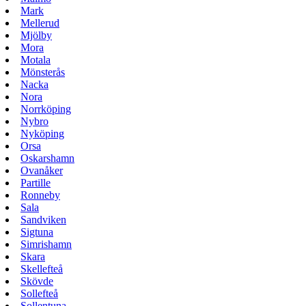
Mark
Mellerud
Mjölby
Mora
Motala
Mönsterås
Nacka
Nora
Norrköping
Nybro
Nyköping
Orsa
Oskarshamn
Ovanåker
Partille
Ronneby
Sala
Sandviken
Sigtuna
Simrishamn
Skara
Skellefteå
Skövde
Sollefteå
Sollentuna