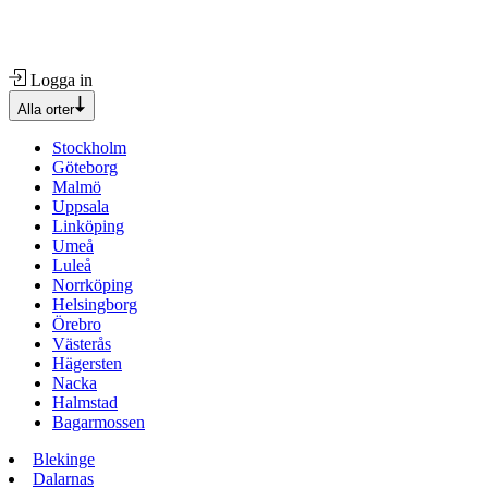
Logga in
Alla orter
Stockholm
Göteborg
Malmö
Uppsala
Linköping
Umeå
Luleå
Norrköping
Helsingborg
Örebro
Västerås
Hägersten
Nacka
Halmstad
Bagarmossen
Blekinge
Dalarnas