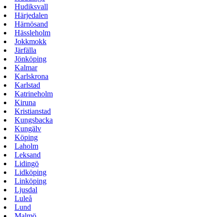
Hudiksvall
Härjedalen
Härnösand
Hässleholm
Jokkmokk
Järfälla
Jönköping
Kalmar
Karlskrona
Karlstad
Katrineholm
Kiruna
Kristianstad
Kungsbacka
Kungälv
Köping
Laholm
Leksand
Lidingö
Lidköping
Linköping
Ljusdal
Luleå
Lund
Malmö