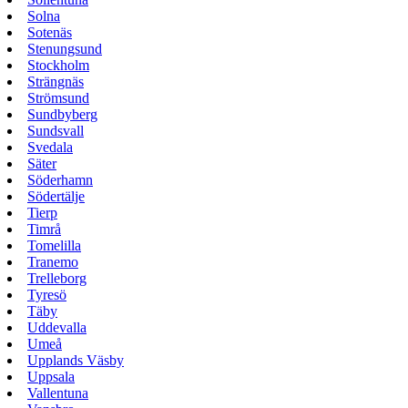
Solna
Sotenäs
Stenungsund
Stockholm
Strängnäs
Strömsund
Sundbyberg
Sundsvall
Svedala
Säter
Söderhamn
Södertälje
Tierp
Timrå
Tomelilla
Tranemo
Trelleborg
Tyresö
Täby
Uddevalla
Umeå
Upplands Väsby
Uppsala
Vallentuna