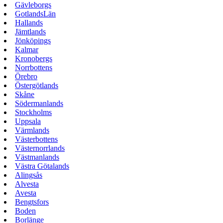
Gävleborgs
GotlandsLän
Hallands
Jämtlands
Jönköpings
Kalmar
Kronobergs
Norrbottens
Örebro
Östergötlands
Skåne
Södermanlands
Stockholms
Uppsala
Värmlands
Västerbottens
Västernorrlands
Västmanlands
Västra Götalands
Alingsås
Alvesta
Avesta
Bengtsfors
Boden
Borlänge