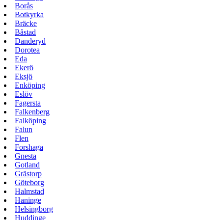
Borås
Botkyrka
Bräcke
Båstad
Danderyd
Dorotea
Eda
Ekerö
Eksjö
Enköping
Eslöv
Fagersta
Falkenberg
Falköping
Falun
Flen
Forshaga
Gnesta
Gotland
Grästorp
Göteborg
Halmstad
Haninge
Helsingborg
Huddinge