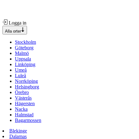
Logga in
Alla orter
Stockholm
Göteborg
Malmö
Uppsala
Linköping
Umeå
Luleå
Norrköping
Helsingborg
Örebro
Västerås
Hägersten
Nacka
Halmstad
Bagarmossen
Blekinge
Dalarnas