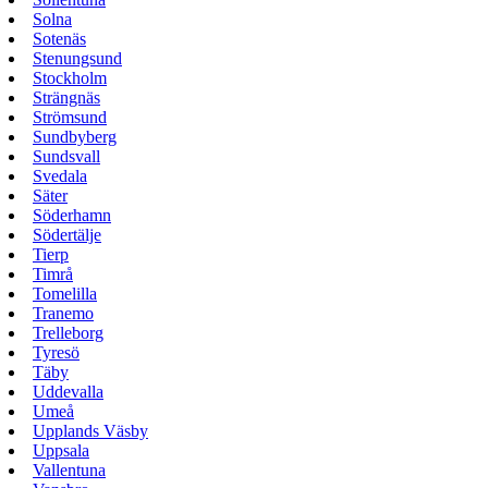
Solna
Sotenäs
Stenungsund
Stockholm
Strängnäs
Strömsund
Sundbyberg
Sundsvall
Svedala
Säter
Söderhamn
Södertälje
Tierp
Timrå
Tomelilla
Tranemo
Trelleborg
Tyresö
Täby
Uddevalla
Umeå
Upplands Väsby
Uppsala
Vallentuna