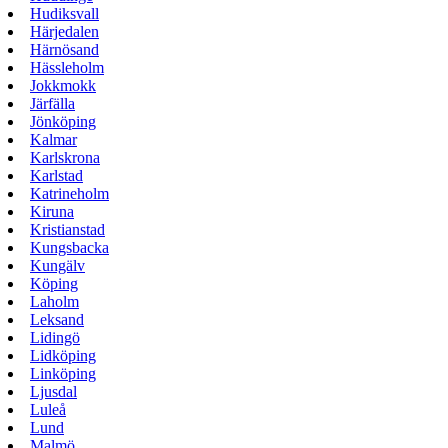
Hudiksvall
Härjedalen
Härnösand
Hässleholm
Jokkmokk
Järfälla
Jönköping
Kalmar
Karlskrona
Karlstad
Katrineholm
Kiruna
Kristianstad
Kungsbacka
Kungälv
Köping
Laholm
Leksand
Lidingö
Lidköping
Linköping
Ljusdal
Luleå
Lund
Malmö