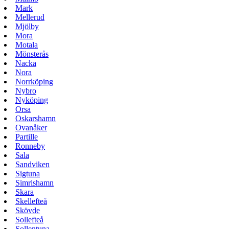
Mark
Mellerud
Mjölby
Mora
Motala
Mönsterås
Nacka
Nora
Norrköping
Nybro
Nyköping
Orsa
Oskarshamn
Ovanåker
Partille
Ronneby
Sala
Sandviken
Sigtuna
Simrishamn
Skara
Skellefteå
Skövde
Sollefteå
Sollentuna