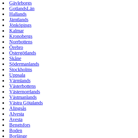
Gävleborgs
GotlandsLän
Hallands
Jämtlands
Jönköpings
Kalmar
Kronobergs
Norrbottens
Örebro
Östergötlands
Skåne
Södermanlands
Stockholms
Uppsala
Värmlands
Västerbottens
Västernorrlands
Västmanlands
Västra Götalands
Alingsås
Alvesta
Avesta
Bengtsfors
Boden
Borlänge