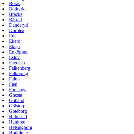
Borås
Botkyrka
Bräcke
Båstad
Danderyd
Dorotea
Eda
Ekerö
Eksjö
Enköping
Eslöv
Fagersta
Falkenberg
Falköping
Falun
Flen
Forshaga
Gnesta
Gotland
Grästorp
Göteborg
Halmstad
Haninge
Helsingborg
Huddinge