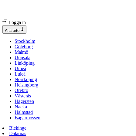
Logga in
Alla orter
Stockholm
Göteborg
Malmö
Uppsala
Linköping
Umeå
Luleå
Norrköping
Helsingborg
Örebro
Västerås
Hägersten
Nacka
Halmstad
Bagarmossen
Blekinge
Dalarnas