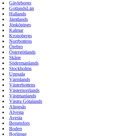
Gävleborgs
GotlandsLän
Hallands
Jämtlands
Jönköpings
Kalmar
Kronobergs
Norrbottens
Örebro
Östergötlands
Skåne
Södermanlands
Stockholms
Uppsala
Värmlands
Västerbottens
Västernorrlands
Västmanlands
Västra Götalands
Alingsås
Alvesta
Avesta
Bengtsfors
Boden
Borlänge