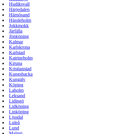
Hudiksvall
Härjedalen
Härnösand
Hässleholm
Jokkmokk
Järfälla
Jönköping
Kalmar
Karlskrona
Karlstad
Katrineholm
Kiruna
Kristianstad
Kungsbacka
Kungälv
Köping
Laholm
Leksand
Lidingö
Lidköping
Linköping
Ljusdal
Luleå
Lund
Malmö