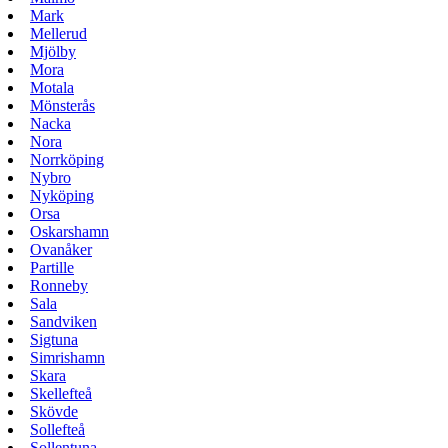
Mark
Mellerud
Mjölby
Mora
Motala
Mönsterås
Nacka
Nora
Norrköping
Nybro
Nyköping
Orsa
Oskarshamn
Ovanåker
Partille
Ronneby
Sala
Sandviken
Sigtuna
Simrishamn
Skara
Skellefteå
Skövde
Sollefteå
Sollentuna