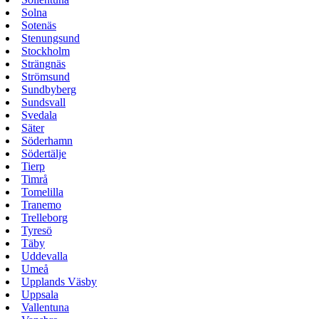
Solna
Sotenäs
Stenungsund
Stockholm
Strängnäs
Strömsund
Sundbyberg
Sundsvall
Svedala
Säter
Söderhamn
Södertälje
Tierp
Timrå
Tomelilla
Tranemo
Trelleborg
Tyresö
Täby
Uddevalla
Umeå
Upplands Väsby
Uppsala
Vallentuna