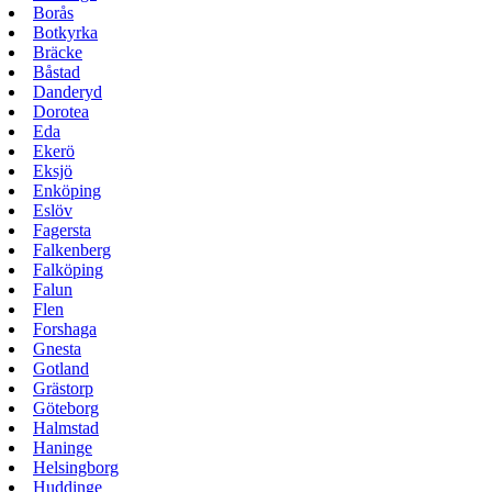
Borås
Botkyrka
Bräcke
Båstad
Danderyd
Dorotea
Eda
Ekerö
Eksjö
Enköping
Eslöv
Fagersta
Falkenberg
Falköping
Falun
Flen
Forshaga
Gnesta
Gotland
Grästorp
Göteborg
Halmstad
Haninge
Helsingborg
Huddinge