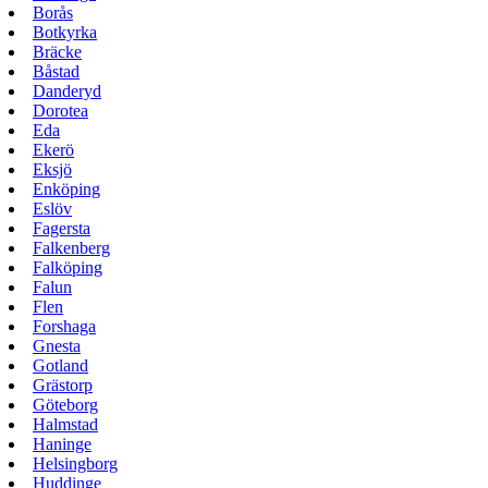
Borås
Botkyrka
Bräcke
Båstad
Danderyd
Dorotea
Eda
Ekerö
Eksjö
Enköping
Eslöv
Fagersta
Falkenberg
Falköping
Falun
Flen
Forshaga
Gnesta
Gotland
Grästorp
Göteborg
Halmstad
Haninge
Helsingborg
Huddinge