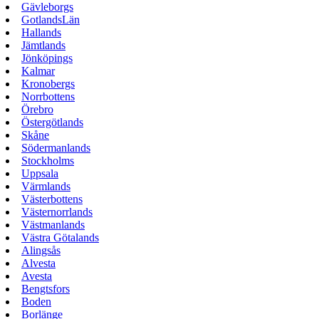
Gävleborgs
GotlandsLän
Hallands
Jämtlands
Jönköpings
Kalmar
Kronobergs
Norrbottens
Örebro
Östergötlands
Skåne
Södermanlands
Stockholms
Uppsala
Värmlands
Västerbottens
Västernorrlands
Västmanlands
Västra Götalands
Alingsås
Alvesta
Avesta
Bengtsfors
Boden
Borlänge