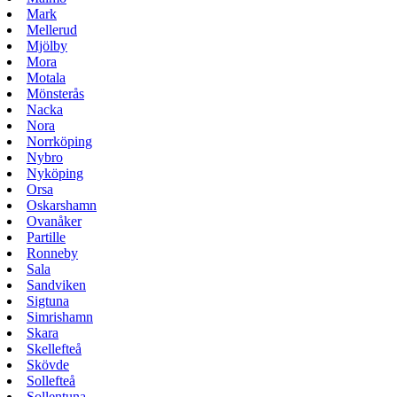
Mark
Mellerud
Mjölby
Mora
Motala
Mönsterås
Nacka
Nora
Norrköping
Nybro
Nyköping
Orsa
Oskarshamn
Ovanåker
Partille
Ronneby
Sala
Sandviken
Sigtuna
Simrishamn
Skara
Skellefteå
Skövde
Sollefteå
Sollentuna