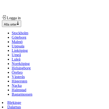
Logga in
Alla orter
Stockholm
Göteborg
Malmö
Uppsala
Linköping
Umeå
Luleå
Norrköping
Helsingborg
Örebro
Västerås
Hägersten
Nacka
Halmstad
Bagarmossen
Blekinge
Dalarnas