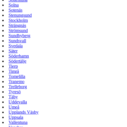
Solna
Sotenäs
Stenungsund
Stockholm
Strängnäs
Strömsund
Sundbyberg
Sundsvall
Svedala
Säter
Söderhamn
Södertälje
Tierp
Timrå
Tomelilla
Tranemo
Trelleborg
Tyresö
Täby
Uddevalla
Umeå
Upplands Väsby
Uppsala
Vallentuna