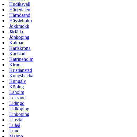
Hudiksvall
Härjedalen
Härnösand
Hässleholm
Jokkmokk
Järfälla
Jönköping
Kalmar
Karlskrona
Karlstad
Katrineholm
Kiruna
Kristianstad
Kungsbacka
Kungälv
Köping
Laholm
Leksand
Lidingö
Lidköping
Linköping
Ljusdal
Luleå
Lund
Malmö