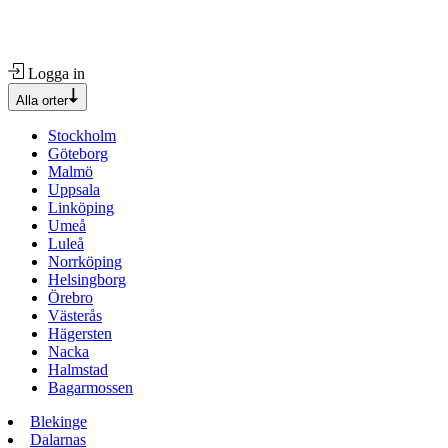
Logga in
Alla orter
Stockholm
Göteborg
Malmö
Uppsala
Linköping
Umeå
Luleå
Norrköping
Helsingborg
Örebro
Västerås
Hägersten
Nacka
Halmstad
Bagarmossen
Blekinge
Dalarnas