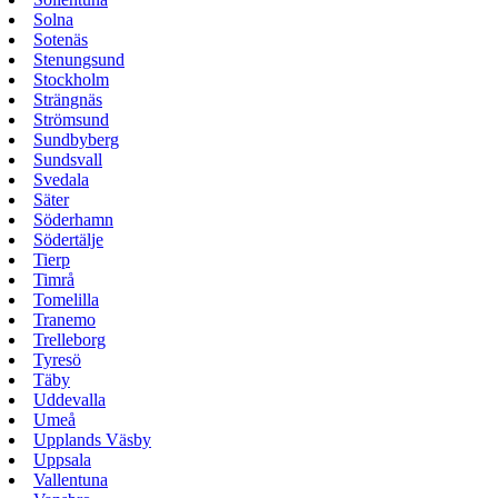
Solna
Sotenäs
Stenungsund
Stockholm
Strängnäs
Strömsund
Sundbyberg
Sundsvall
Svedala
Säter
Söderhamn
Södertälje
Tierp
Timrå
Tomelilla
Tranemo
Trelleborg
Tyresö
Täby
Uddevalla
Umeå
Upplands Väsby
Uppsala
Vallentuna