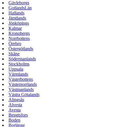
Gävleborgs
GotlandsLän
Hallands
Jämtlands
Jönköpings
Kalmar
Kronobergs
Norrbottens
Örebro
Östergötlands
Skåne
Södermanlands
Stockholms
Uppsala
Värmlands
Västerbottens
Västernorrlands
Västmanlands
Västra Götalands
Alingsås
Alvesta
Avesta
Bengtsfors
Boden
Borlänge