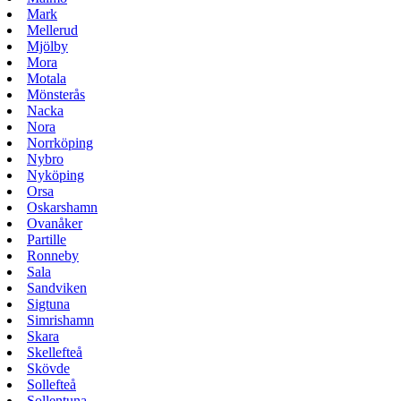
Mark
Mellerud
Mjölby
Mora
Motala
Mönsterås
Nacka
Nora
Norrköping
Nybro
Nyköping
Orsa
Oskarshamn
Ovanåker
Partille
Ronneby
Sala
Sandviken
Sigtuna
Simrishamn
Skara
Skellefteå
Skövde
Sollefteå
Sollentuna