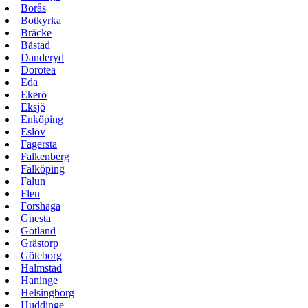
Borås
Botkyrka
Bräcke
Båstad
Danderyd
Dorotea
Eda
Ekerö
Eksjö
Enköping
Eslöv
Fagersta
Falkenberg
Falköping
Falun
Flen
Forshaga
Gnesta
Gotland
Grästorp
Göteborg
Halmstad
Haninge
Helsingborg
Huddinge