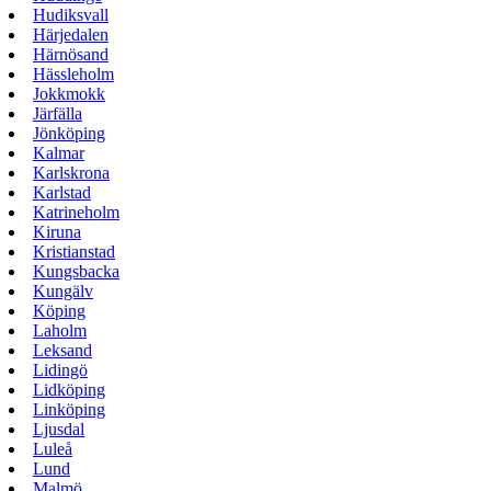
Hudiksvall
Härjedalen
Härnösand
Hässleholm
Jokkmokk
Järfälla
Jönköping
Kalmar
Karlskrona
Karlstad
Katrineholm
Kiruna
Kristianstad
Kungsbacka
Kungälv
Köping
Laholm
Leksand
Lidingö
Lidköping
Linköping
Ljusdal
Luleå
Lund
Malmö