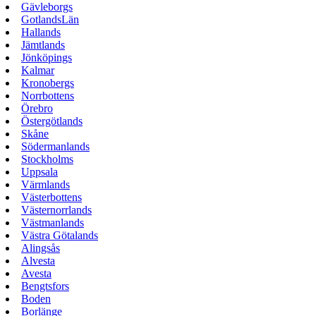
Gävleborgs
GotlandsLän
Hallands
Jämtlands
Jönköpings
Kalmar
Kronobergs
Norrbottens
Örebro
Östergötlands
Skåne
Södermanlands
Stockholms
Uppsala
Värmlands
Västerbottens
Västernorrlands
Västmanlands
Västra Götalands
Alingsås
Alvesta
Avesta
Bengtsfors
Boden
Borlänge