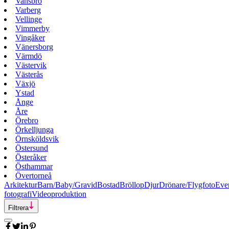
Vansbro
Varberg
Vellinge
Vimmerby
Vingåker
Vänersborg
Värmdö
Västervik
Västerås
Växjö
Ystad
Ånge
Åre
Örebro
Örkelljunga
Örnsköldsvik
Östersund
Österåker
Östhammar
Övertorneå
Arkitektur
Barn/Baby/Gravid
Bostad
Bröllop
Djur
Drönare/Flygfoto
Eve
fotografi
Videoproduktion
Filtrera