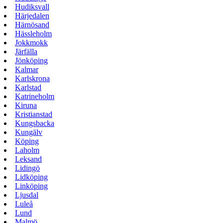
Hudiksvall
Härjedalen
Härnösand
Hässleholm
Jokkmokk
Järfälla
Jönköping
Kalmar
Karlskrona
Karlstad
Katrineholm
Kiruna
Kristianstad
Kungsbacka
Kungälv
Köping
Laholm
Leksand
Lidingö
Lidköping
Linköping
Ljusdal
Luleå
Lund
Malmö