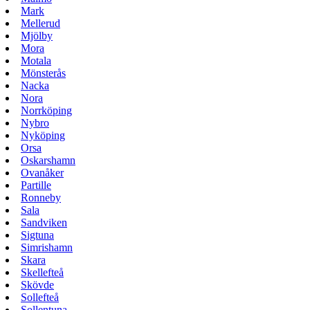
Mark
Mellerud
Mjölby
Mora
Motala
Mönsterås
Nacka
Nora
Norrköping
Nybro
Nyköping
Orsa
Oskarshamn
Ovanåker
Partille
Ronneby
Sala
Sandviken
Sigtuna
Simrishamn
Skara
Skellefteå
Skövde
Sollefteå
Sollentuna