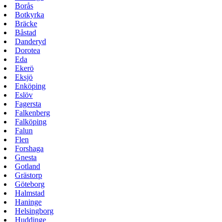
Borås
Botkyrka
Bräcke
Båstad
Danderyd
Dorotea
Eda
Ekerö
Eksjö
Enköping
Eslöv
Fagersta
Falkenberg
Falköping
Falun
Flen
Forshaga
Gnesta
Gotland
Grästorp
Göteborg
Halmstad
Haninge
Helsingborg
Huddinge