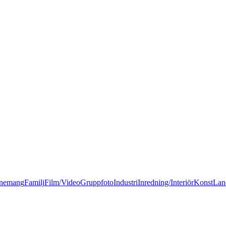
nemang
Familj
Film/Video
Gruppfoto
Industri
Inredning/Interiör
Konst
Lan