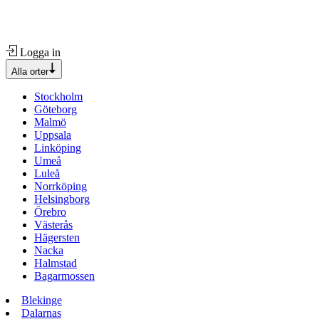
Logga in
Alla orter
Stockholm
Göteborg
Malmö
Uppsala
Linköping
Umeå
Luleå
Norrköping
Helsingborg
Örebro
Västerås
Hägersten
Nacka
Halmstad
Bagarmossen
Blekinge
Dalarnas