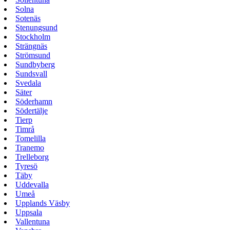
Solna
Sotenäs
Stenungsund
Stockholm
Strängnäs
Strömsund
Sundbyberg
Sundsvall
Svedala
Säter
Söderhamn
Södertälje
Tierp
Timrå
Tomelilla
Tranemo
Trelleborg
Tyresö
Täby
Uddevalla
Umeå
Upplands Väsby
Uppsala
Vallentuna