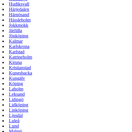
Hudiksvall
Härjedalen
Härnösand
Hässleholm
Jokkmokk
Järfälla
Jönköping
Kalmar
Karlskrona
Karlstad
Katrineholm
Kiruna
Kristianstad
Kungsbacka
Kungälv
Köping
Laholm
Leksand
Lidingö
Lidköping
Linköping
Ljusdal
Luleå
Lund
Malmö