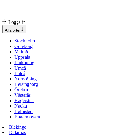
Logga in
Alla orter
Stockholm
Göteborg
Malmö
Uppsala
Linköping
Umeå
Luleå
Norrköping
Helsingborg
Örebro
Västerås
Hägersten
Nacka
Halmstad
Bagarmossen
Blekinge
Dalarnas