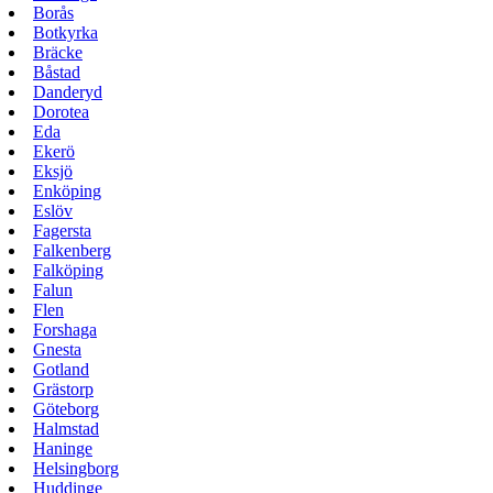
Borås
Botkyrka
Bräcke
Båstad
Danderyd
Dorotea
Eda
Ekerö
Eksjö
Enköping
Eslöv
Fagersta
Falkenberg
Falköping
Falun
Flen
Forshaga
Gnesta
Gotland
Grästorp
Göteborg
Halmstad
Haninge
Helsingborg
Huddinge