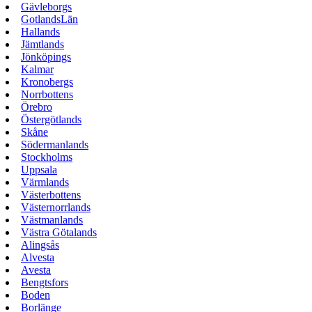
Gävleborgs
GotlandsLän
Hallands
Jämtlands
Jönköpings
Kalmar
Kronobergs
Norrbottens
Örebro
Östergötlands
Skåne
Södermanlands
Stockholms
Uppsala
Värmlands
Västerbottens
Västernorrlands
Västmanlands
Västra Götalands
Alingsås
Alvesta
Avesta
Bengtsfors
Boden
Borlänge