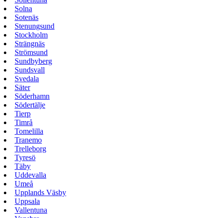
Solna
Sotenäs
Stenungsund
Stockholm
Strängnäs
Strömsund
Sundbyberg
Sundsvall
Svedala
Säter
Söderhamn
Södertälje
Tierp
Timrå
Tomelilla
Tranemo
Trelleborg
Tyresö
Täby
Uddevalla
Umeå
Upplands Väsby
Uppsala
Vallentuna