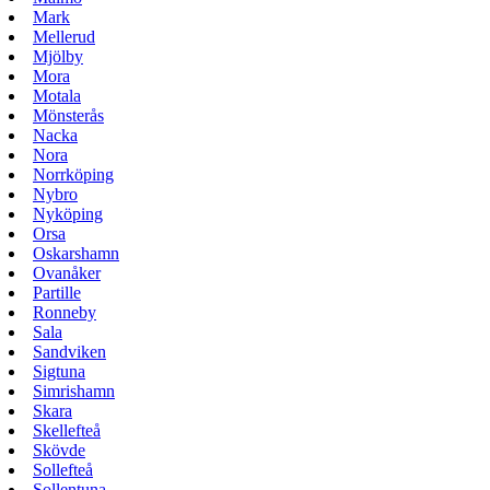
Mark
Mellerud
Mjölby
Mora
Motala
Mönsterås
Nacka
Nora
Norrköping
Nybro
Nyköping
Orsa
Oskarshamn
Ovanåker
Partille
Ronneby
Sala
Sandviken
Sigtuna
Simrishamn
Skara
Skellefteå
Skövde
Sollefteå
Sollentuna