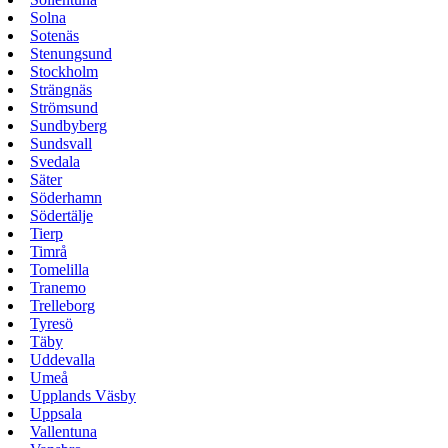
Solna
Sotenäs
Stenungsund
Stockholm
Strängnäs
Strömsund
Sundbyberg
Sundsvall
Svedala
Säter
Söderhamn
Södertälje
Tierp
Timrå
Tomelilla
Tranemo
Trelleborg
Tyresö
Täby
Uddevalla
Umeå
Upplands Väsby
Uppsala
Vallentuna