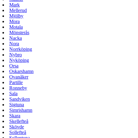
Mark
Mellerud
Mjölby
Mora
Motala
Mönsterås
Nacka
Nora
Norrköping
Nybro
Nyköping
Orsa
Oskarshamn
Ovanåker
Partille
Ronneby
Sala
Sandviken
Sigtuna
Simrishamn
Skara
Skellefteå
Skövde
Sollefteå
Sollentuna