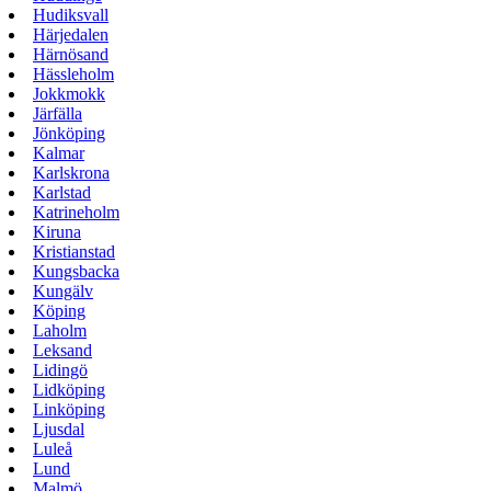
Hudiksvall
Härjedalen
Härnösand
Hässleholm
Jokkmokk
Järfälla
Jönköping
Kalmar
Karlskrona
Karlstad
Katrineholm
Kiruna
Kristianstad
Kungsbacka
Kungälv
Köping
Laholm
Leksand
Lidingö
Lidköping
Linköping
Ljusdal
Luleå
Lund
Malmö