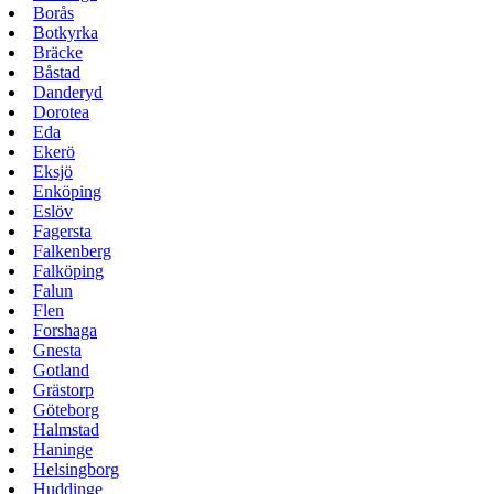
Borås
Botkyrka
Bräcke
Båstad
Danderyd
Dorotea
Eda
Ekerö
Eksjö
Enköping
Eslöv
Fagersta
Falkenberg
Falköping
Falun
Flen
Forshaga
Gnesta
Gotland
Grästorp
Göteborg
Halmstad
Haninge
Helsingborg
Huddinge