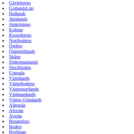
Gävleborgs
GotlandsLän
Hallands
Jämtlands
Jönköpings
Kalmar
Kronobergs
Norrbottens
Örebro
Östergötlands
Skåne
Södermanlands
Stockholms
Uppsala
Värmlands
Västerbottens
Västernorrlands
Västmanlands
Västra Götalands
Alingsås
Alvesta
Avesta
Bengtsfors
Boden
Borlänge