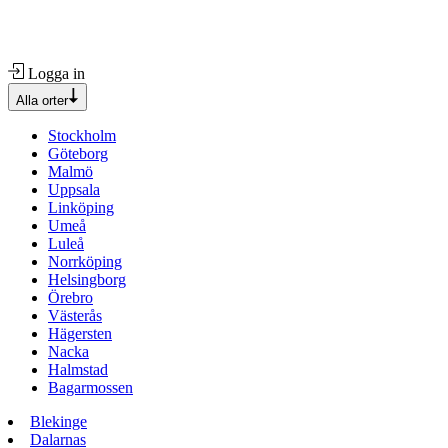
Logga in
Alla orter
Stockholm
Göteborg
Malmö
Uppsala
Linköping
Umeå
Luleå
Norrköping
Helsingborg
Örebro
Västerås
Hägersten
Nacka
Halmstad
Bagarmossen
Blekinge
Dalarnas