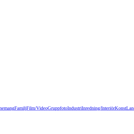
nemang
Familj
Film/Video
Gruppfoto
Industri
Inredning/Interiör
Konst
Lan