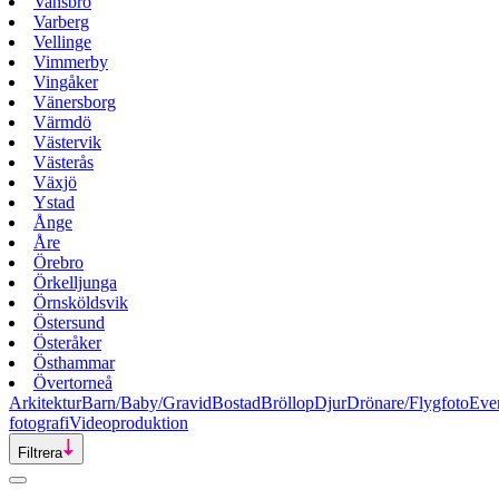
Vansbro
Varberg
Vellinge
Vimmerby
Vingåker
Vänersborg
Värmdö
Västervik
Västerås
Växjö
Ystad
Ånge
Åre
Örebro
Örkelljunga
Örnsköldsvik
Östersund
Österåker
Östhammar
Övertorneå
Arkitektur
Barn/Baby/Gravid
Bostad
Bröllop
Djur
Drönare/Flygfoto
Eve
fotografi
Videoproduktion
Filtrera