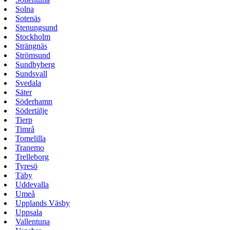
Solna
Sotenäs
Stenungsund
Stockholm
Strängnäs
Strömsund
Sundbyberg
Sundsvall
Svedala
Säter
Söderhamn
Södertälje
Tierp
Timrå
Tomelilla
Tranemo
Trelleborg
Tyresö
Täby
Uddevalla
Umeå
Upplands Väsby
Uppsala
Vallentuna