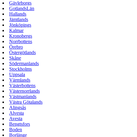
Gävleborgs
GotlandsLän
Hallands
Jämtlands
Jönköpings
Kalmar
Kronobergs
Norrbottens
Örebro
Östergötlands
Skåne
Södermanlands
Stockholms
Uppsala
Värmlands
Västerbottens
Västernorrlands
Västmanlands
Västra Götalands
Alingsås
Alvesta
Avesta
Bengtsfors
Boden
Borlänge