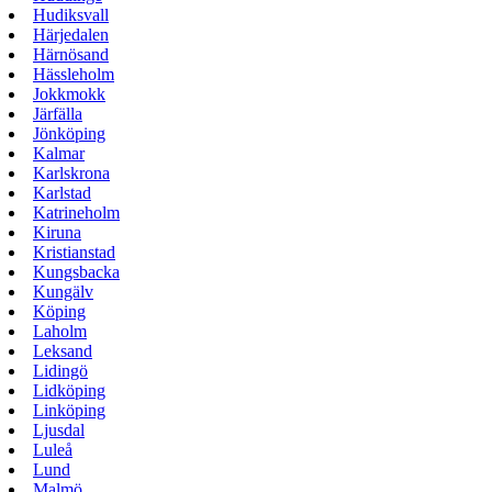
Hudiksvall
Härjedalen
Härnösand
Hässleholm
Jokkmokk
Järfälla
Jönköping
Kalmar
Karlskrona
Karlstad
Katrineholm
Kiruna
Kristianstad
Kungsbacka
Kungälv
Köping
Laholm
Leksand
Lidingö
Lidköping
Linköping
Ljusdal
Luleå
Lund
Malmö