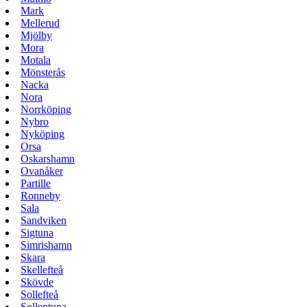
Mark
Mellerud
Mjölby
Mora
Motala
Mönsterås
Nacka
Nora
Norrköping
Nybro
Nyköping
Orsa
Oskarshamn
Ovanåker
Partille
Ronneby
Sala
Sandviken
Sigtuna
Simrishamn
Skara
Skellefteå
Skövde
Sollefteå
Sollentuna