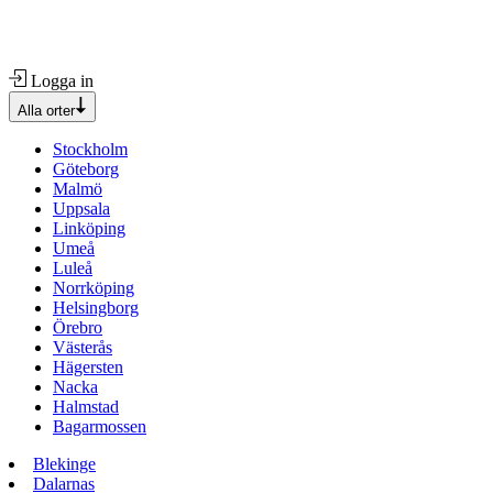
Logga in
Alla orter
Stockholm
Göteborg
Malmö
Uppsala
Linköping
Umeå
Luleå
Norrköping
Helsingborg
Örebro
Västerås
Hägersten
Nacka
Halmstad
Bagarmossen
Blekinge
Dalarnas