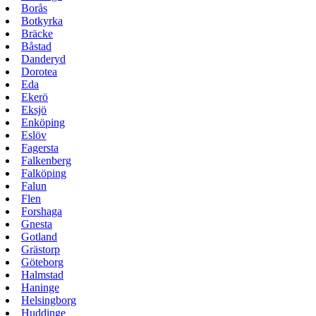
Borås
Botkyrka
Bräcke
Båstad
Danderyd
Dorotea
Eda
Ekerö
Eksjö
Enköping
Eslöv
Fagersta
Falkenberg
Falköping
Falun
Flen
Forshaga
Gnesta
Gotland
Grästorp
Göteborg
Halmstad
Haninge
Helsingborg
Huddinge