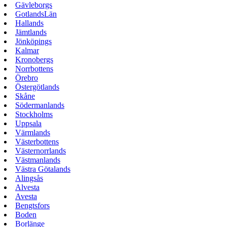
Gävleborgs
GotlandsLän
Hallands
Jämtlands
Jönköpings
Kalmar
Kronobergs
Norrbottens
Örebro
Östergötlands
Skåne
Södermanlands
Stockholms
Uppsala
Värmlands
Västerbottens
Västernorrlands
Västmanlands
Västra Götalands
Alingsås
Alvesta
Avesta
Bengtsfors
Boden
Borlänge