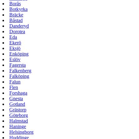
Borås
Botkyrka
Bräcke
Båstad
Danderyd
Dorotea
Eda
Ekerö
Eksjö
Enköping
Eslöv
Fagersta
Falkenberg
Falköping
Falun
Flen
Forshaga
Gnesta
Gotland
Grästorp
Göteborg
Halmstad
Haninge
Helsingborg
Huddinge