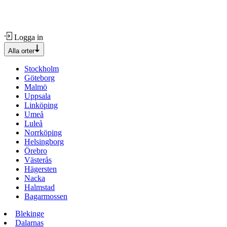
Logga in
Alla orter
Stockholm
Göteborg
Malmö
Uppsala
Linköping
Umeå
Luleå
Norrköping
Helsingborg
Örebro
Västerås
Hägersten
Nacka
Halmstad
Bagarmossen
Blekinge
Dalarnas