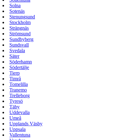
Solna
Sotenäs
Stenungsund
Stockholm
Strängnäs
Strömsund
Sundbyberg
Sundsvall
Svedala
Säter
Söderhamn
Södertälje
Tierp
Timrå
Tomelilla
Tranemo
Trelleborg
Tyresö
Täby
Uddevalla
Umeå
Upplands Väsby
Uppsala
Vallentuna