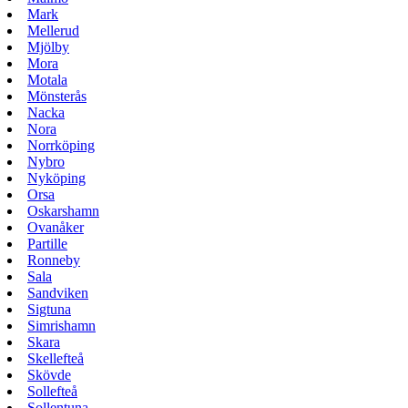
Mark
Mellerud
Mjölby
Mora
Motala
Mönsterås
Nacka
Nora
Norrköping
Nybro
Nyköping
Orsa
Oskarshamn
Ovanåker
Partille
Ronneby
Sala
Sandviken
Sigtuna
Simrishamn
Skara
Skellefteå
Skövde
Sollefteå
Sollentuna