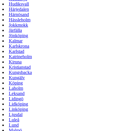
Hudiksvall
Härjedalen
Härnösand
Hässleholm
Jokkmokk
Järfälla
Jönköping
Kalmar
Karlskrona
Karlstad
Katrineholm
Kiruna
Kristianstad
Kungsbacka
Kungälv
Köping
Laholm
Leksand
Lidingö
Lidköping
Linköping
Ljusdal
Luleå
Lund
Malmö