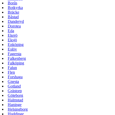
Borås
Botkyrka
Bräcke
Båstad
Danderyd
Dorotea
Eda
Ekerö
Eksjö
Enköping
Eslöv
Fagersta
Falkenberg
Falköping
Falun
Flen
Forshaga
Gnesta
Gotland
Grästorp
Göteborg
Halmstad
Haninge
Helsingborg
Huddinge