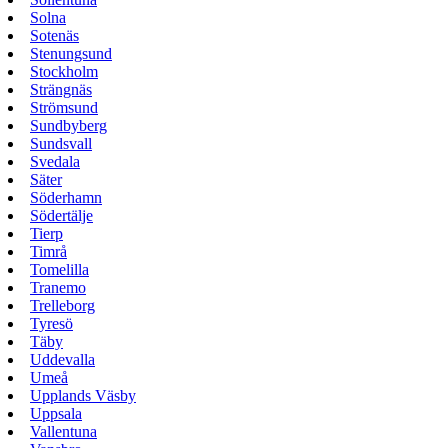
Solna
Sotenäs
Stenungsund
Stockholm
Strängnäs
Strömsund
Sundbyberg
Sundsvall
Svedala
Säter
Söderhamn
Södertälje
Tierp
Timrå
Tomelilla
Tranemo
Trelleborg
Tyresö
Täby
Uddevalla
Umeå
Upplands Väsby
Uppsala
Vallentuna