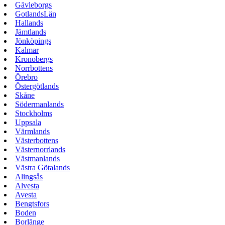
Gävleborgs
GotlandsLän
Hallands
Jämtlands
Jönköpings
Kalmar
Kronobergs
Norrbottens
Örebro
Östergötlands
Skåne
Södermanlands
Stockholms
Uppsala
Värmlands
Västerbottens
Västernorrlands
Västmanlands
Västra Götalands
Alingsås
Alvesta
Avesta
Bengtsfors
Boden
Borlänge