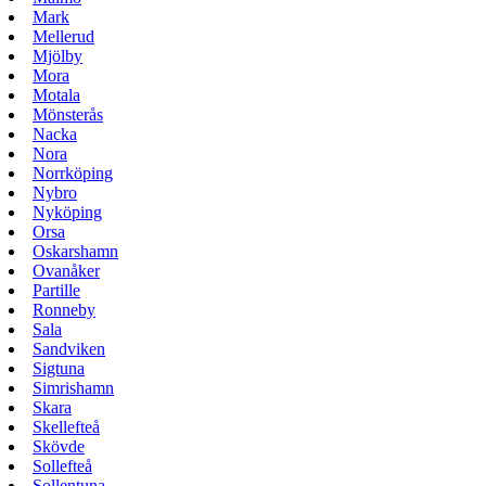
Mark
Mellerud
Mjölby
Mora
Motala
Mönsterås
Nacka
Nora
Norrköping
Nybro
Nyköping
Orsa
Oskarshamn
Ovanåker
Partille
Ronneby
Sala
Sandviken
Sigtuna
Simrishamn
Skara
Skellefteå
Skövde
Sollefteå
Sollentuna