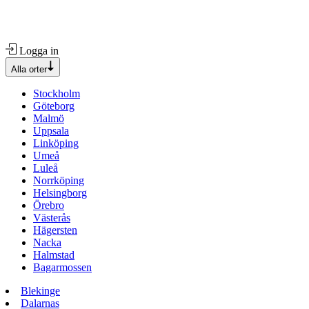
Logga in
Alla orter
Stockholm
Göteborg
Malmö
Uppsala
Linköping
Umeå
Luleå
Norrköping
Helsingborg
Örebro
Västerås
Hägersten
Nacka
Halmstad
Bagarmossen
Blekinge
Dalarnas