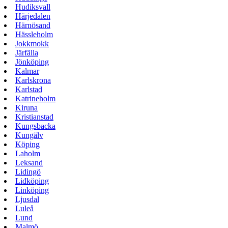
Hudiksvall
Härjedalen
Härnösand
Hässleholm
Jokkmokk
Järfälla
Jönköping
Kalmar
Karlskrona
Karlstad
Katrineholm
Kiruna
Kristianstad
Kungsbacka
Kungälv
Köping
Laholm
Leksand
Lidingö
Lidköping
Linköping
Ljusdal
Luleå
Lund
Malmö