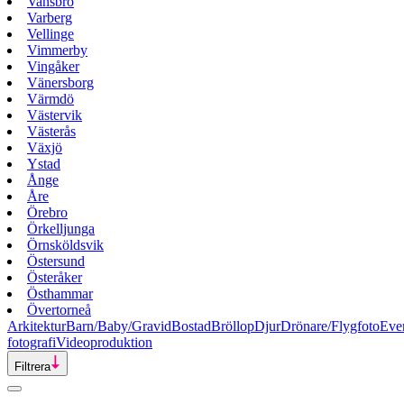
Vansbro
Varberg
Vellinge
Vimmerby
Vingåker
Vänersborg
Värmdö
Västervik
Västerås
Växjö
Ystad
Ånge
Åre
Örebro
Örkelljunga
Örnsköldsvik
Östersund
Österåker
Östhammar
Övertorneå
Arkitektur
Barn/Baby/Gravid
Bostad
Bröllop
Djur
Drönare/Flygfoto
Eve
fotografi
Videoproduktion
Filtrera