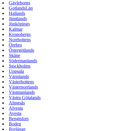
Gävleborgs
GotlandsLän
Hallands
Jämtlands
Jönköpings
Kalmar
Kronobergs
Norrbottens
Örebro
Östergötlands
Skåne
Södermanlands
Stockholms
Uppsala
Värmlands
Västerbottens
Västernorrlands
Västmanlands
Västra Götalands
Alingsås
Alvesta
Avesta
Bengtsfors
Boden
Borlänge