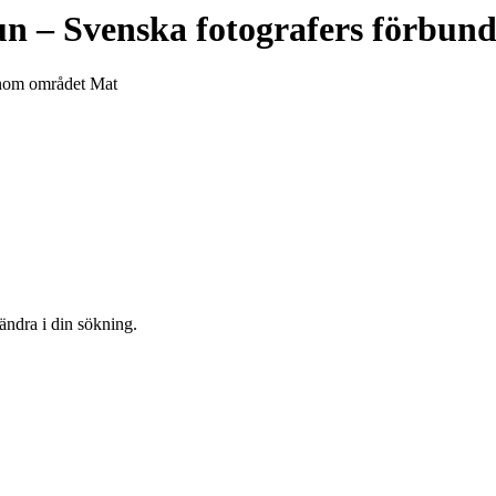
un
– Svenska fotografers förbun
 inom området Mat
 ändra i din sökning.