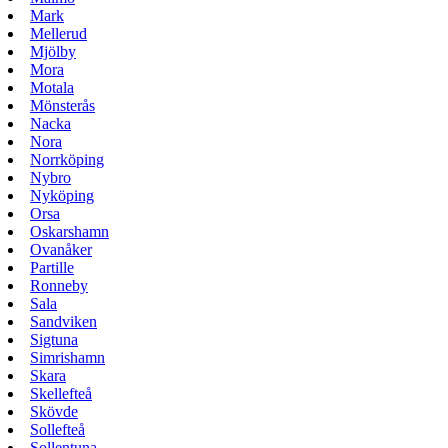
Mark
Mellerud
Mjölby
Mora
Motala
Mönsterås
Nacka
Nora
Norrköping
Nybro
Nyköping
Orsa
Oskarshamn
Ovanåker
Partille
Ronneby
Sala
Sandviken
Sigtuna
Simrishamn
Skara
Skellefteå
Skövde
Sollefteå
Sollentuna