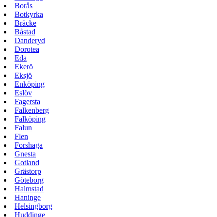
Borås
Botkyrka
Bräcke
Båstad
Danderyd
Dorotea
Eda
Ekerö
Eksjö
Enköping
Eslöv
Fagersta
Falkenberg
Falköping
Falun
Flen
Forshaga
Gnesta
Gotland
Grästorp
Göteborg
Halmstad
Haninge
Helsingborg
Huddinge