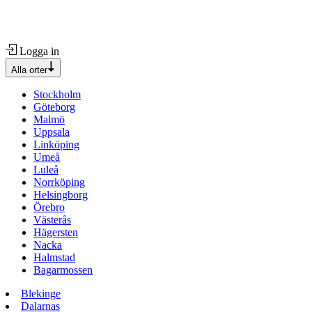
Logga in
Alla orter
Stockholm
Göteborg
Malmö
Uppsala
Linköping
Umeå
Luleå
Norrköping
Helsingborg
Örebro
Västerås
Hägersten
Nacka
Halmstad
Bagarmossen
Blekinge
Dalarnas