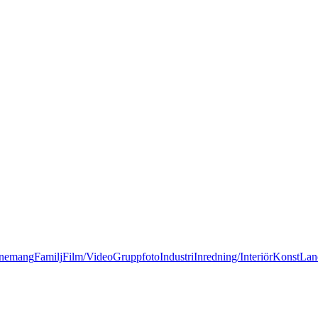
nemang
Familj
Film/Video
Gruppfoto
Industri
Inredning/Interiör
Konst
Lan