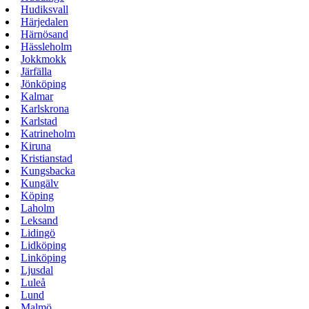
Hudiksvall
Härjedalen
Härnösand
Hässleholm
Jokkmokk
Järfälla
Jönköping
Kalmar
Karlskrona
Karlstad
Katrineholm
Kiruna
Kristianstad
Kungsbacka
Kungälv
Köping
Laholm
Leksand
Lidingö
Lidköping
Linköping
Ljusdal
Luleå
Lund
Malmö