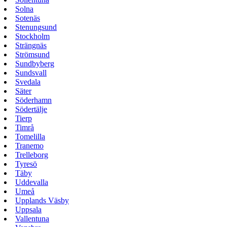
Solna
Sotenäs
Stenungsund
Stockholm
Strängnäs
Strömsund
Sundbyberg
Sundsvall
Svedala
Säter
Söderhamn
Södertälje
Tierp
Timrå
Tomelilla
Tranemo
Trelleborg
Tyresö
Täby
Uddevalla
Umeå
Upplands Väsby
Uppsala
Vallentuna