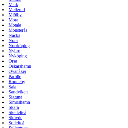
Mark
Mellerud
Mjölby
Mora
Motala
Mönsterås
Nacka
Nora
Norrköping
Nybro
Nyköping
Orsa
Oskarshamn
Ovanåker
Partille
Ronneby
Sala
Sandviken
Sigtuna
Simrishamn
Skara
Skellefteå
Skövde
Sollefteå
Sollentuna