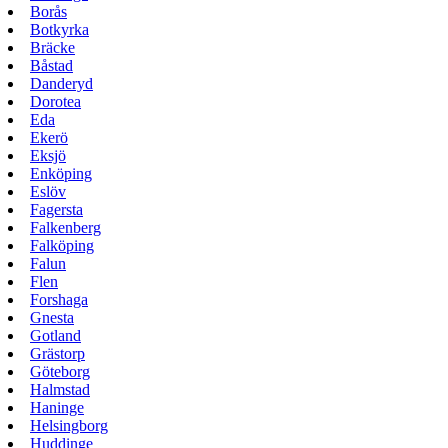
Borås
Botkyrka
Bräcke
Båstad
Danderyd
Dorotea
Eda
Ekerö
Eksjö
Enköping
Eslöv
Fagersta
Falkenberg
Falköping
Falun
Flen
Forshaga
Gnesta
Gotland
Grästorp
Göteborg
Halmstad
Haninge
Helsingborg
Huddinge