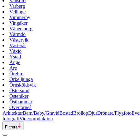
Vansbro
Varberg
Vellinge
Vimmerby
Vingåker
Vänersborg
Värmdö
Västervik
Västerås
Växjö
Ystad
Ånge
Åre
Örebro
Örkelljunga
Örnsköldsvik
Östersund
Österåker
Östhammar
Övertorneå
Arkitektur
Barn/Baby/Gravid
Bostad
Bröllop
Djur
Drönare/Flygfoto
Eve
fotografi
Videoproduktion
Filtrera