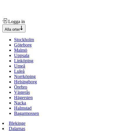
Logga in
Alla orter
Stockholm
Göteborg
Malmö
Uppsala
Linköping
Umeå
Luleå
Norrköping
Helsingborg
Örebro
Västerås
Hägersten
Nacka
Halmstad
Bagarmossen
Blekinge
Dalarnas