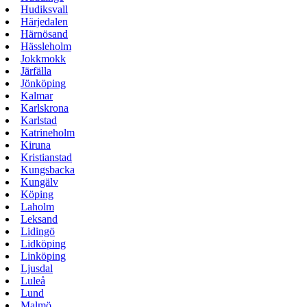
Hudiksvall
Härjedalen
Härnösand
Hässleholm
Jokkmokk
Järfälla
Jönköping
Kalmar
Karlskrona
Karlstad
Katrineholm
Kiruna
Kristianstad
Kungsbacka
Kungälv
Köping
Laholm
Leksand
Lidingö
Lidköping
Linköping
Ljusdal
Luleå
Lund
Malmö