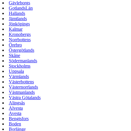
Gävleborgs
GotlandsLän
Hallands
Jämtlands
Jönköpings
Kalmar
Kronobergs
Norrbottens
Örebro
Östergötlands
Skåne
Södermanlands
Stockholms
Uppsala
Värmlands
Västerbottens
Västernorrlands
Västmanlands
Västra Götalands
Alingsås
Alvesta
Avesta
Bengtsfors
Boden
Borlänge