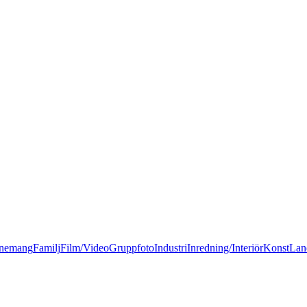
nemang
Familj
Film/Video
Gruppfoto
Industri
Inredning/Interiör
Konst
Lan