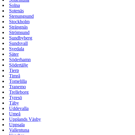
Solna
Sotenäs
Stenungsund
Stockholm
Strängnäs
Strömsund
Sundbyberg
Sundsvall
Svedala
Säter
Söderhamn
Södertälje
Tierp
Timrå
Tomelilla
Tranemo
Trelleborg
Tyresö
Täby
Uddevalla
Umeå
Upplands Väsby
Uppsala
Vallentuna