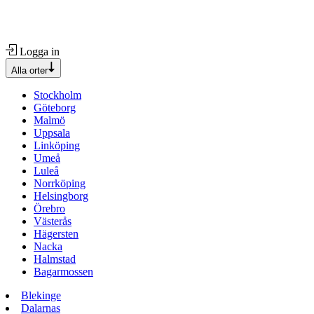
Logga in
Alla orter
Stockholm
Göteborg
Malmö
Uppsala
Linköping
Umeå
Luleå
Norrköping
Helsingborg
Örebro
Västerås
Hägersten
Nacka
Halmstad
Bagarmossen
Blekinge
Dalarnas