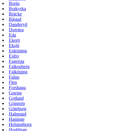
Borås
Botkyrka
Bräcke
Båstad
Danderyd
Dorotea
Eda
Ekerö
Eksjö
Enköping
Eslöv
Fagersta
Falkenberg
Falköping
Falun
Flen
Forshaga
Gnesta
Gotland
Grästorp
Göteborg
Halmstad
Haninge
Helsingborg
Huddinge