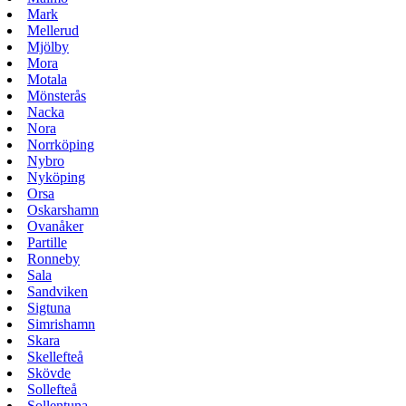
Mark
Mellerud
Mjölby
Mora
Motala
Mönsterås
Nacka
Nora
Norrköping
Nybro
Nyköping
Orsa
Oskarshamn
Ovanåker
Partille
Ronneby
Sala
Sandviken
Sigtuna
Simrishamn
Skara
Skellefteå
Skövde
Sollefteå
Sollentuna