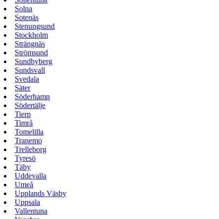
Solna
Sotenäs
Stenungsund
Stockholm
Strängnäs
Strömsund
Sundbyberg
Sundsvall
Svedala
Säter
Söderhamn
Södertälje
Tierp
Timrå
Tomelilla
Tranemo
Trelleborg
Tyresö
Täby
Uddevalla
Umeå
Upplands Väsby
Uppsala
Vallentuna