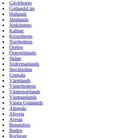
Gävleborgs
GotlandsLän
Hallands
Jämtlands
Jönköpings
Kalmar
Kronobergs
Norrbottens
Örebro
Östergötlands
Skåne
Södermanlands
Stockholms
Uppsala
Värmlands
Västerbottens
Västernorrlands
Västmanlands
Västra Götalands
Alingsås
Alvesta
Avesta
Bengtsfors
Boden
Borlänge