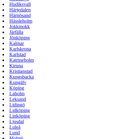
Hudiksvall
Härjedalen
Härnösand
Hässleholm
Jokkmokk
Järfälla
Jönköping
Kalmar
Karlskrona
Karlstad
Katrineholm
Kiruna
Kristianstad
Kungsbacka
Kungälv
Köping
Laholm
Leksand
Lidingö
Lidköping
Linköping
Ljusdal
Luleå
Lund
Malmö