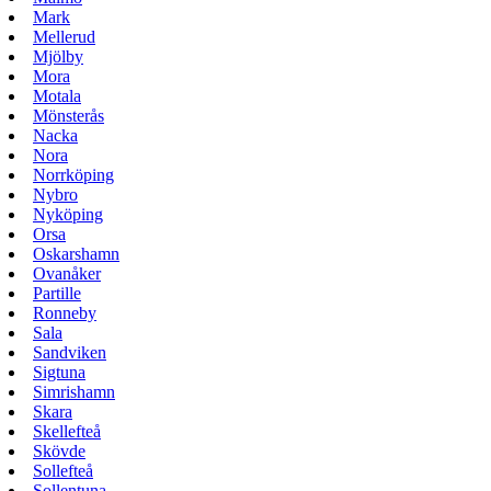
Mark
Mellerud
Mjölby
Mora
Motala
Mönsterås
Nacka
Nora
Norrköping
Nybro
Nyköping
Orsa
Oskarshamn
Ovanåker
Partille
Ronneby
Sala
Sandviken
Sigtuna
Simrishamn
Skara
Skellefteå
Skövde
Sollefteå
Sollentuna