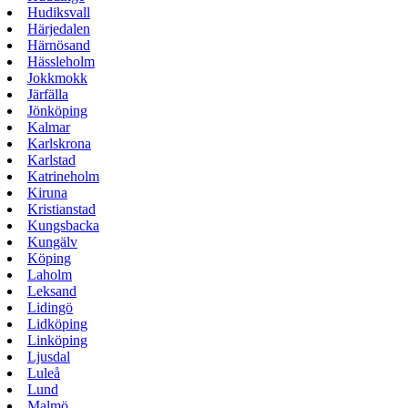
Hudiksvall
Härjedalen
Härnösand
Hässleholm
Jokkmokk
Järfälla
Jönköping
Kalmar
Karlskrona
Karlstad
Katrineholm
Kiruna
Kristianstad
Kungsbacka
Kungälv
Köping
Laholm
Leksand
Lidingö
Lidköping
Linköping
Ljusdal
Luleå
Lund
Malmö