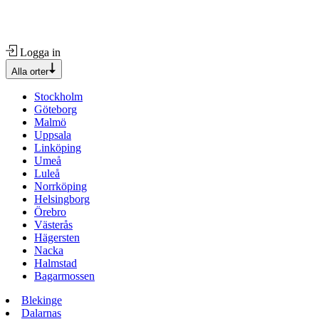
Logga in
Alla orter
Stockholm
Göteborg
Malmö
Uppsala
Linköping
Umeå
Luleå
Norrköping
Helsingborg
Örebro
Västerås
Hägersten
Nacka
Halmstad
Bagarmossen
Blekinge
Dalarnas