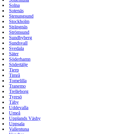
Solna
Sotenäs
Stenungsund
Stockholm
Strängnäs
Strömsund
Sundbyberg
Sundsvall
Svedala
Säter
Söderhamn
Södertälje
Tierp
Timrå
Tomelilla
Tranemo
Trelleborg
Tyresö
Täby
Uddevalla
Umeå
Upplands Väsby
Uppsala
Vallentuna