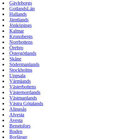
Gävleborgs
GotlandsLän
Hallands
Jämtlands
Jönköpings
Kalmar
Kronobergs
Norrbottens
Örebro
Östergötlands
Skåne
Södermanlands
Stockholms
Uppsala
Värmlands
Västerbottens
Västernorrlands
Västmanlands
Västra Götalands
Alingsås
Alvesta
Avesta
Bengtsfors
Boden
Borlänge