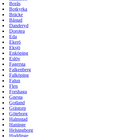
Borås
Botkyrka
Bräcke
Båstad
Danderyd
Dorotea
Eda
Ekerö
Eksjö
Enköping
Eslöv
Fagersta
Falkenberg
Falköping
Falun
Flen
Forshaga
Gnesta
Gotland
Grästorp
Göteborg
Halmstad
Haninge
Helsingborg
Huddinge