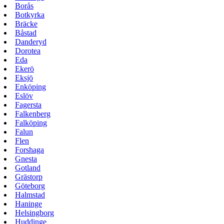
Borås
Botkyrka
Bräcke
Båstad
Danderyd
Dorotea
Eda
Ekerö
Eksjö
Enköping
Eslöv
Fagersta
Falkenberg
Falköping
Falun
Flen
Forshaga
Gnesta
Gotland
Grästorp
Göteborg
Halmstad
Haninge
Helsingborg
Huddinge