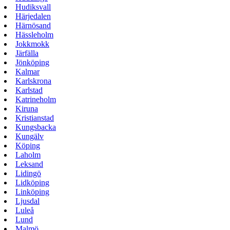
Hudiksvall
Härjedalen
Härnösand
Hässleholm
Jokkmokk
Järfälla
Jönköping
Kalmar
Karlskrona
Karlstad
Katrineholm
Kiruna
Kristianstad
Kungsbacka
Kungälv
Köping
Laholm
Leksand
Lidingö
Lidköping
Linköping
Ljusdal
Luleå
Lund
Malmö