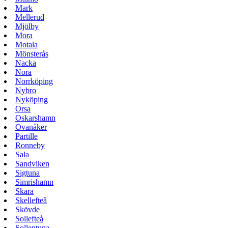
Mark
Mellerud
Mjölby
Mora
Motala
Mönsterås
Nacka
Nora
Norrköping
Nybro
Nyköping
Orsa
Oskarshamn
Ovanåker
Partille
Ronneby
Sala
Sandviken
Sigtuna
Simrishamn
Skara
Skellefteå
Skövde
Sollefteå
Sollentuna