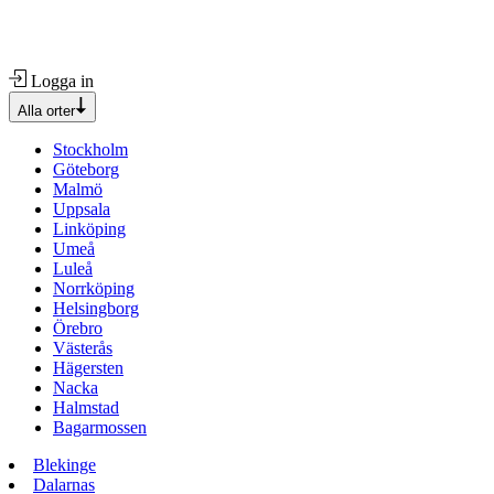
Logga in
Alla orter
Stockholm
Göteborg
Malmö
Uppsala
Linköping
Umeå
Luleå
Norrköping
Helsingborg
Örebro
Västerås
Hägersten
Nacka
Halmstad
Bagarmossen
Blekinge
Dalarnas