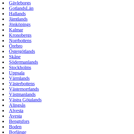
Gävleborgs
GotlandsLän
Hallands
Jämtlands
Jönköpings
Kalmar
Kronobergs
Norrbottens
Örebro
Östergötlands
Skåne
Södermanlands
Stockholms
Uppsala
Värmlands
Västerbottens
Västernorrlands
Västmanlands
Västra Götalands
Alingsås
Alvesta
Avesta
Bengtsfors
Boden
Borlänge