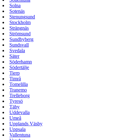
Solna
Sotenäs
Stenungsund
Stockholm
Strängnäs
Strömsund
Sundbyberg
Sundsvall
Svedala
Säter
Söderhamn
Södertälje
Tierp
Timrå
Tomelilla
Tranemo
Trelleborg
Tyresö
Täby
Uddevalla
Umeå
Upplands Väsby
Uppsala
Vallentuna