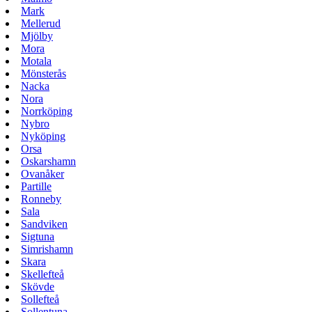
Mark
Mellerud
Mjölby
Mora
Motala
Mönsterås
Nacka
Nora
Norrköping
Nybro
Nyköping
Orsa
Oskarshamn
Ovanåker
Partille
Ronneby
Sala
Sandviken
Sigtuna
Simrishamn
Skara
Skellefteå
Skövde
Sollefteå
Sollentuna