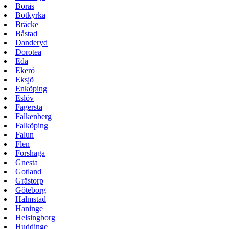
Borås
Botkyrka
Bräcke
Båstad
Danderyd
Dorotea
Eda
Ekerö
Eksjö
Enköping
Eslöv
Fagersta
Falkenberg
Falköping
Falun
Flen
Forshaga
Gnesta
Gotland
Grästorp
Göteborg
Halmstad
Haninge
Helsingborg
Huddinge