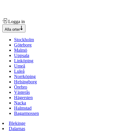
Logga in
Alla orter
Stockholm
Göteborg
Malmö
Uppsala
Linköping
Umeå
Luleå
Norrköping
Helsingborg
Örebro
Västerås
Hägersten
Nacka
Halmstad
Bagarmossen
Blekinge
Dalarnas