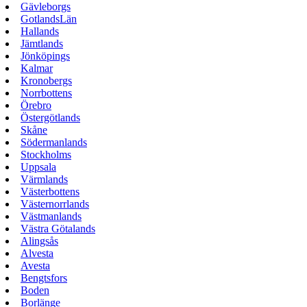
Gävleborgs
GotlandsLän
Hallands
Jämtlands
Jönköpings
Kalmar
Kronobergs
Norrbottens
Örebro
Östergötlands
Skåne
Södermanlands
Stockholms
Uppsala
Värmlands
Västerbottens
Västernorrlands
Västmanlands
Västra Götalands
Alingsås
Alvesta
Avesta
Bengtsfors
Boden
Borlänge