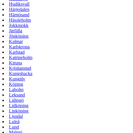
Hudiksvall
Härjedalen
Härnösand
Hässleholm
Jokkmokk
Järfälla
Jönköping
Kalmar
Karlskrona
Karlstad
Katrineholm
Kiruna
Kristianstad
Kungsbacka
Kungälv
Köping
Laholm
Leksand
Lidingö
Lidköping
Linköping
Ljusdal
Luleå
Lund
Malmö