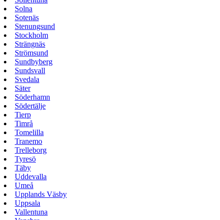
Solna
Sotenäs
Stenungsund
Stockholm
Strängnäs
Strömsund
Sundbyberg
Sundsvall
Svedala
Säter
Söderhamn
Södertälje
Tierp
Timrå
Tomelilla
Tranemo
Trelleborg
Tyresö
Täby
Uddevalla
Umeå
Upplands Väsby
Uppsala
Vallentuna