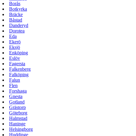
Borås
Botkyrka
Bräcke
Båstad
Danderyd
Dorotea
Eda
Ekerö
Eksjö
Enköping
Eslöv
Fagersta
Falkenberg
Falköping
Falun
Flen
Forshaga
Gnesta
Gotland
Grästorp
Göteborg
Halmstad
Haninge
Helsingborg
Huddinge