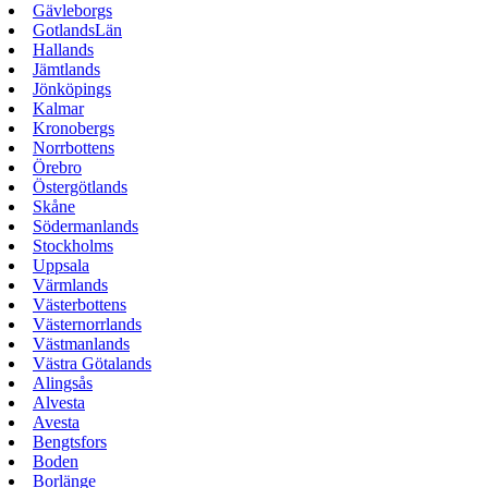
Gävleborgs
GotlandsLän
Hallands
Jämtlands
Jönköpings
Kalmar
Kronobergs
Norrbottens
Örebro
Östergötlands
Skåne
Södermanlands
Stockholms
Uppsala
Värmlands
Västerbottens
Västernorrlands
Västmanlands
Västra Götalands
Alingsås
Alvesta
Avesta
Bengtsfors
Boden
Borlänge