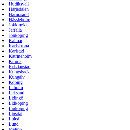
Hudiksvall
Härjedalen
Härnösand
Hässleholm
Jokkmokk
Järfälla
Jönköping
Kalmar
Karlskrona
Karlstad
Katrineholm
Kiruna
Kristianstad
Kungsbacka
Kungälv
Köping
Laholm
Leksand
Lidingö
Lidköping
Linköping
Ljusdal
Luleå
Lund
Malmö