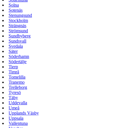
Solna
Sotenäs
Stenungsund
Stockholm
Strängnäs
Strömsund
Sundbyberg
Sundsvall
Svedala
Säter
Söderhamn
Södertälje
Tierp
Timrå
Tomelilla
Tranemo
Trelleborg
Tyresö
Täby
Uddevalla
Umeå
Upplands Väsby
Uppsala
Vallentuna