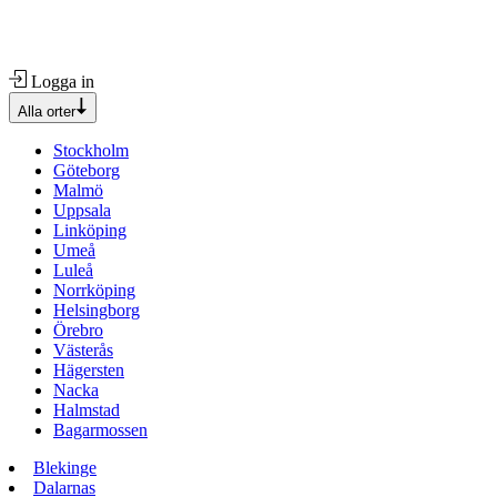
Logga in
Alla orter
Stockholm
Göteborg
Malmö
Uppsala
Linköping
Umeå
Luleå
Norrköping
Helsingborg
Örebro
Västerås
Hägersten
Nacka
Halmstad
Bagarmossen
Blekinge
Dalarnas