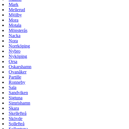
Mark
Mellerud
Mjölby
Mora
Motala
Mönsterås
Nacka
Nora
Norrköping
Nybro
Nyköping
Orsa
Oskarshamn
Ovanåker
Partille
Ronneby
Sala
Sandviken
Sigtuna
Simrishamn
Skara
Skellefteå
Skövde
Sollefteå
Sollentuna