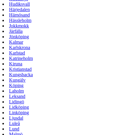
Hudiksvall
Härjedalen
Härnösand
Hässleholm
Jokkmokk
Järfälla
Jönköping
Kalmar
Karlskrona
Karlstad
Katrineholm
Kiruna
Kristianstad
Kungsbacka
Kungälv
Köping
Laholm
Leksand
Lidingö
Lidköping
Linköping
Ljusdal
Luleå
Lund
Malmö