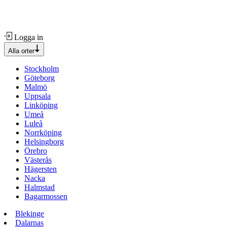
Logga in
Alla orter
Stockholm
Göteborg
Malmö
Uppsala
Linköping
Umeå
Luleå
Norrköping
Helsingborg
Örebro
Västerås
Hägersten
Nacka
Halmstad
Bagarmossen
Blekinge
Dalarnas