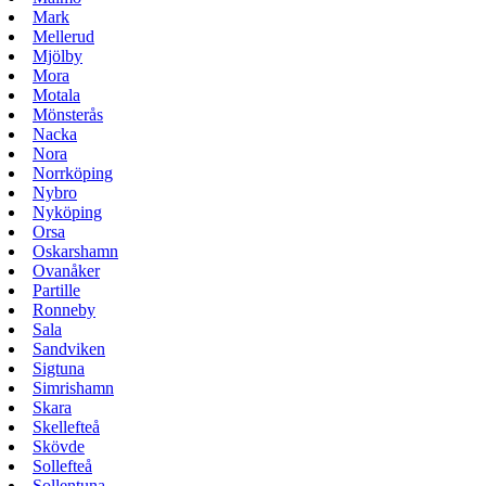
Mark
Mellerud
Mjölby
Mora
Motala
Mönsterås
Nacka
Nora
Norrköping
Nybro
Nyköping
Orsa
Oskarshamn
Ovanåker
Partille
Ronneby
Sala
Sandviken
Sigtuna
Simrishamn
Skara
Skellefteå
Skövde
Sollefteå
Sollentuna