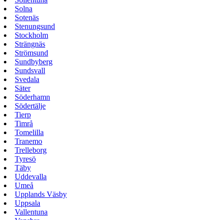
Solna
Sotenäs
Stenungsund
Stockholm
Strängnäs
Strömsund
Sundbyberg
Sundsvall
Svedala
Säter
Söderhamn
Södertälje
Tierp
Timrå
Tomelilla
Tranemo
Trelleborg
Tyresö
Täby
Uddevalla
Umeå
Upplands Väsby
Uppsala
Vallentuna