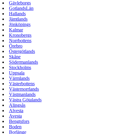
Gävleborgs
GotlandsLän
Hallands
Jämtlands
Jönköpings
Kalmar
Kronobergs
Norrbottens
Örebro
Östergötlands
Skåne
Södermanlands
Stockholms
Uppsala
Värmlands
Västerbottens
Västernorrlands
Västmanlands
Västra Götalands
Alingsås
Alvesta
Avesta
Bengtsfors
Boden
Borlänge