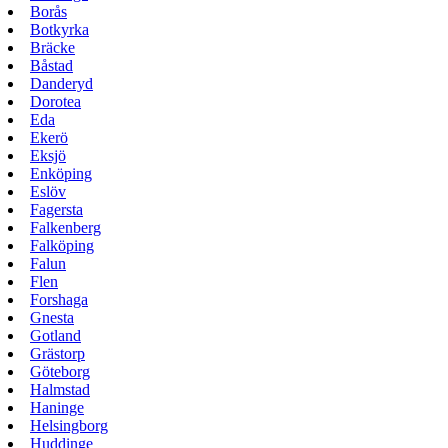
Borås
Botkyrka
Bräcke
Båstad
Danderyd
Dorotea
Eda
Ekerö
Eksjö
Enköping
Eslöv
Fagersta
Falkenberg
Falköping
Falun
Flen
Forshaga
Gnesta
Gotland
Grästorp
Göteborg
Halmstad
Haninge
Helsingborg
Huddinge