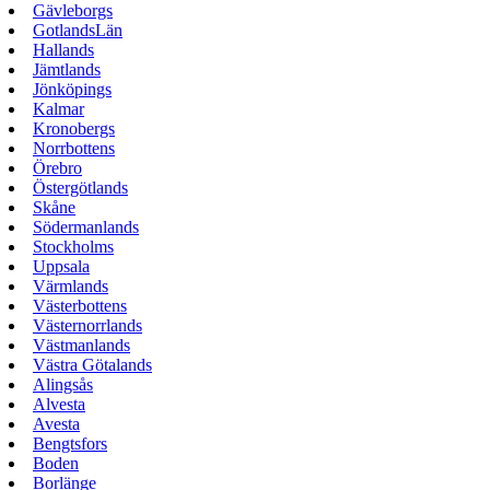
Gävleborgs
GotlandsLän
Hallands
Jämtlands
Jönköpings
Kalmar
Kronobergs
Norrbottens
Örebro
Östergötlands
Skåne
Södermanlands
Stockholms
Uppsala
Värmlands
Västerbottens
Västernorrlands
Västmanlands
Västra Götalands
Alingsås
Alvesta
Avesta
Bengtsfors
Boden
Borlänge