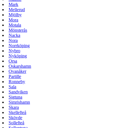
Mark
Mellerud
Mjölby
Mora
Motala
Mönsterås
Nacka
Nora
Norrköping
Nybro
Nyköping
Orsa
Oskarshamn
Ovanåker
Partille
Ronneby
Sala
Sandviken
Sigtuna
Simrishamn
Skara
Skellefteå
Skövde
Sollefteå
Sollentuna