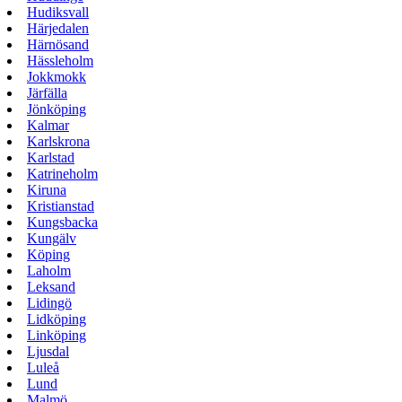
Hudiksvall
Härjedalen
Härnösand
Hässleholm
Jokkmokk
Järfälla
Jönköping
Kalmar
Karlskrona
Karlstad
Katrineholm
Kiruna
Kristianstad
Kungsbacka
Kungälv
Köping
Laholm
Leksand
Lidingö
Lidköping
Linköping
Ljusdal
Luleå
Lund
Malmö