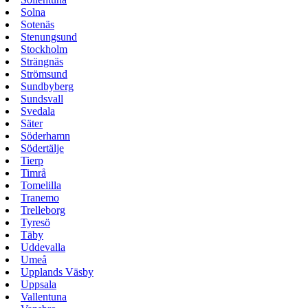
Solna
Sotenäs
Stenungsund
Stockholm
Strängnäs
Strömsund
Sundbyberg
Sundsvall
Svedala
Säter
Söderhamn
Södertälje
Tierp
Timrå
Tomelilla
Tranemo
Trelleborg
Tyresö
Täby
Uddevalla
Umeå
Upplands Väsby
Uppsala
Vallentuna