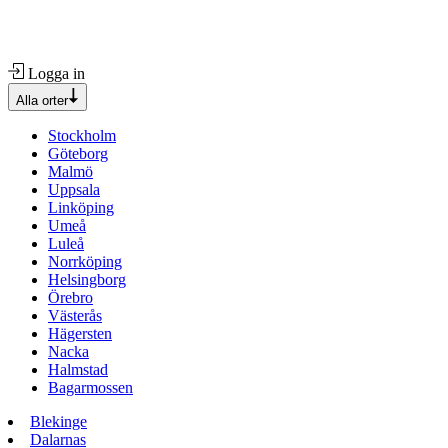
Logga in
Alla orter
Stockholm
Göteborg
Malmö
Uppsala
Linköping
Umeå
Luleå
Norrköping
Helsingborg
Örebro
Västerås
Hägersten
Nacka
Halmstad
Bagarmossen
Blekinge
Dalarnas