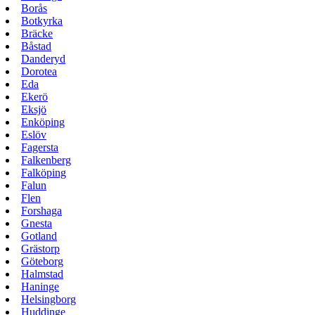
Borås
Botkyrka
Bräcke
Båstad
Danderyd
Dorotea
Eda
Ekerö
Eksjö
Enköping
Eslöv
Fagersta
Falkenberg
Falköping
Falun
Flen
Forshaga
Gnesta
Gotland
Grästorp
Göteborg
Halmstad
Haninge
Helsingborg
Huddinge