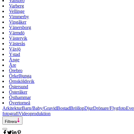
Vansbro
Varberg
Vellinge
Vimmerby
Vingåker
Vänersborg
Värmdö
Västervik
Västerås
Växjö
Ystad
Ånge
Åre
Örebro
Örkelljunga
Örnsköldsvik
Östersund
Österåker
Östhammar
Övertorneå
Arkitektur
Barn/Baby/Gravid
Bostad
Bröllop
Djur
Drönare/Flygfoto
Eve
fotografi
Videoproduktion
Filtrera