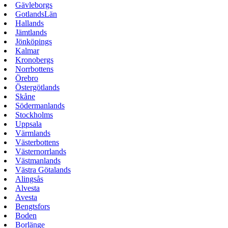
Gävleborgs
GotlandsLän
Hallands
Jämtlands
Jönköpings
Kalmar
Kronobergs
Norrbottens
Örebro
Östergötlands
Skåne
Södermanlands
Stockholms
Uppsala
Värmlands
Västerbottens
Västernorrlands
Västmanlands
Västra Götalands
Alingsås
Alvesta
Avesta
Bengtsfors
Boden
Borlänge