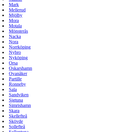
Mark
Mellerud
Mjölby
Mora
Motala
Mönsterås
Nacka
Nora
Norrköping
Nybro
Nyköping
Orsa
Oskarshamn
Ovanåker
Partille
Ronneby
Sala
Sandviken
Sigtuna
Simrishamn
Skara
Skellefteå
Skövde
Sollefteå
Sollentuna