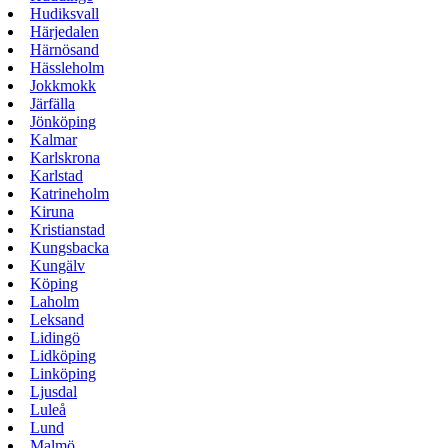
Hudiksvall
Härjedalen
Härnösand
Hässleholm
Jokkmokk
Järfälla
Jönköping
Kalmar
Karlskrona
Karlstad
Katrineholm
Kiruna
Kristianstad
Kungsbacka
Kungälv
Köping
Laholm
Leksand
Lidingö
Lidköping
Linköping
Ljusdal
Luleå
Lund
Malmö