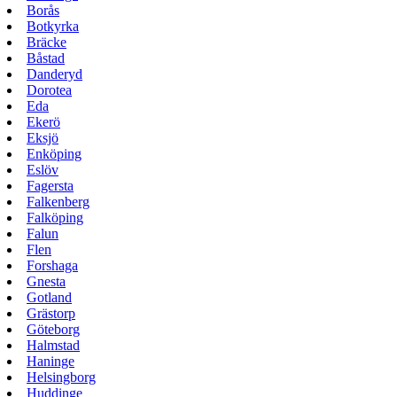
Borås
Botkyrka
Bräcke
Båstad
Danderyd
Dorotea
Eda
Ekerö
Eksjö
Enköping
Eslöv
Fagersta
Falkenberg
Falköping
Falun
Flen
Forshaga
Gnesta
Gotland
Grästorp
Göteborg
Halmstad
Haninge
Helsingborg
Huddinge