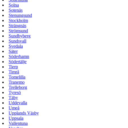
Solna
Sotenäs
Stenungsund
Stockholm
Strängnäs
Strömsund
Sundbyberg
Sundsvall
Svedala
Säter
Söderhamn
Södertälje
Tierp
Timrå
Tomelilla
Tranemo
Trelleborg
Tyresö
Täby
Uddevalla
Umeå
Upplands Väsby
Uppsala
Vallentuna