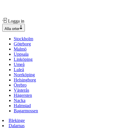
Logga in
Alla orter
Stockholm
Göteborg
Malmö
Uppsala
Linköping
Umeå
Luleå
Norrköping
Helsingborg
Örebro
Västerås
Hägersten
Nacka
Halmstad
Bagarmossen
Blekinge
Dalarnas