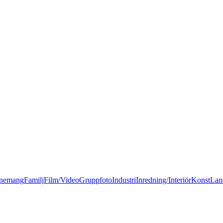
nemang
Familj
Film/Video
Gruppfoto
Industri
Inredning/Interiör
Konst
Lan