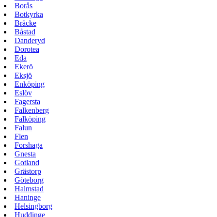
Borås
Botkyrka
Bräcke
Båstad
Danderyd
Dorotea
Eda
Ekerö
Eksjö
Enköping
Eslöv
Fagersta
Falkenberg
Falköping
Falun
Flen
Forshaga
Gnesta
Gotland
Grästorp
Göteborg
Halmstad
Haninge
Helsingborg
Huddinge