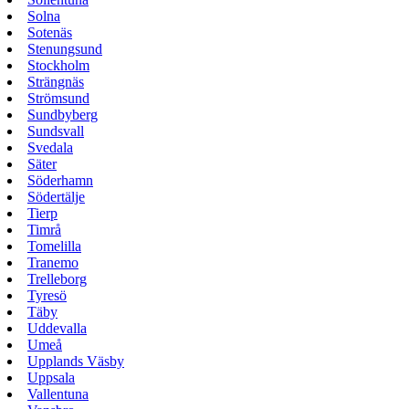
Solna
Sotenäs
Stenungsund
Stockholm
Strängnäs
Strömsund
Sundbyberg
Sundsvall
Svedala
Säter
Söderhamn
Södertälje
Tierp
Timrå
Tomelilla
Tranemo
Trelleborg
Tyresö
Täby
Uddevalla
Umeå
Upplands Väsby
Uppsala
Vallentuna