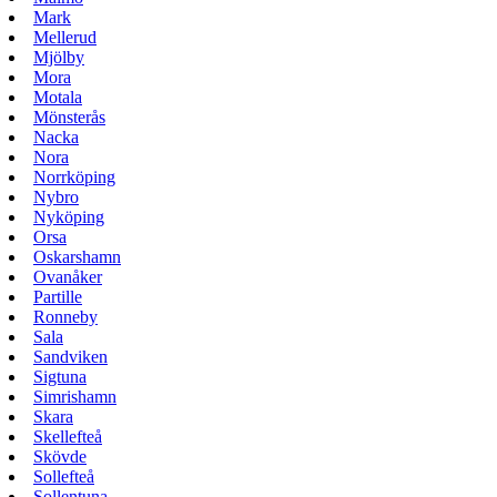
Mark
Mellerud
Mjölby
Mora
Motala
Mönsterås
Nacka
Nora
Norrköping
Nybro
Nyköping
Orsa
Oskarshamn
Ovanåker
Partille
Ronneby
Sala
Sandviken
Sigtuna
Simrishamn
Skara
Skellefteå
Skövde
Sollefteå
Sollentuna