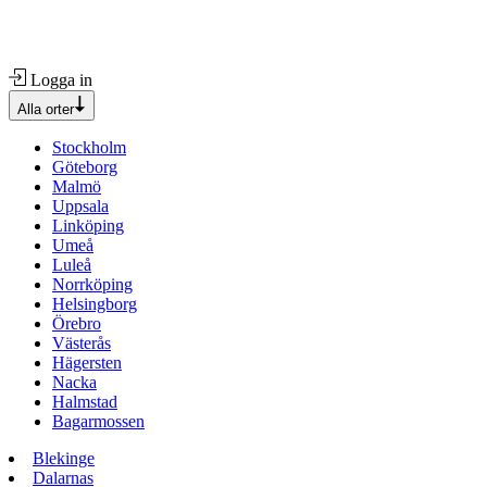
Logga in
Alla orter
Stockholm
Göteborg
Malmö
Uppsala
Linköping
Umeå
Luleå
Norrköping
Helsingborg
Örebro
Västerås
Hägersten
Nacka
Halmstad
Bagarmossen
Blekinge
Dalarnas