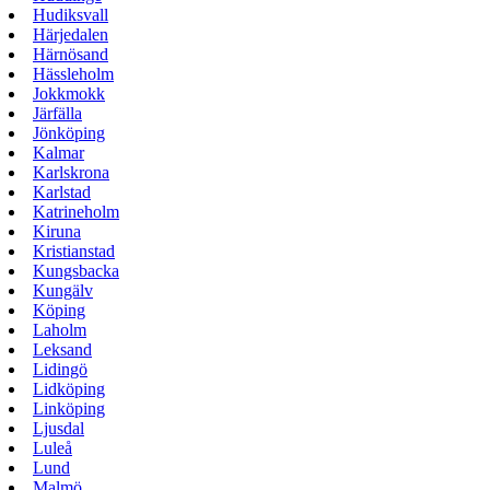
Hudiksvall
Härjedalen
Härnösand
Hässleholm
Jokkmokk
Järfälla
Jönköping
Kalmar
Karlskrona
Karlstad
Katrineholm
Kiruna
Kristianstad
Kungsbacka
Kungälv
Köping
Laholm
Leksand
Lidingö
Lidköping
Linköping
Ljusdal
Luleå
Lund
Malmö