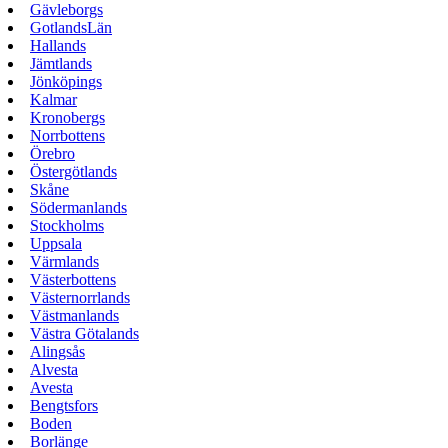
Gävleborgs
GotlandsLän
Hallands
Jämtlands
Jönköpings
Kalmar
Kronobergs
Norrbottens
Örebro
Östergötlands
Skåne
Södermanlands
Stockholms
Uppsala
Värmlands
Västerbottens
Västernorrlands
Västmanlands
Västra Götalands
Alingsås
Alvesta
Avesta
Bengtsfors
Boden
Borlänge