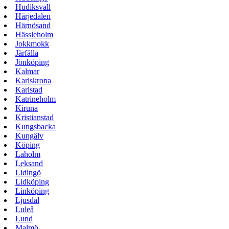
Hudiksvall
Härjedalen
Härnösand
Hässleholm
Jokkmokk
Järfälla
Jönköping
Kalmar
Karlskrona
Karlstad
Katrineholm
Kiruna
Kristianstad
Kungsbacka
Kungälv
Köping
Laholm
Leksand
Lidingö
Lidköping
Linköping
Ljusdal
Luleå
Lund
Malmö