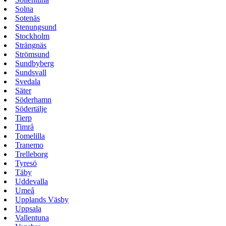
Solna
Sotenäs
Stenungsund
Stockholm
Strängnäs
Strömsund
Sundbyberg
Sundsvall
Svedala
Säter
Söderhamn
Södertälje
Tierp
Timrå
Tomelilla
Tranemo
Trelleborg
Tyresö
Täby
Uddevalla
Umeå
Upplands Väsby
Uppsala
Vallentuna