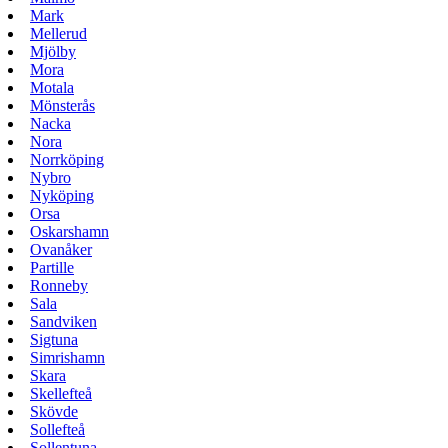
Mark
Mellerud
Mjölby
Mora
Motala
Mönsterås
Nacka
Nora
Norrköping
Nybro
Nyköping
Orsa
Oskarshamn
Ovanåker
Partille
Ronneby
Sala
Sandviken
Sigtuna
Simrishamn
Skara
Skellefteå
Skövde
Sollefteå
Sollentuna