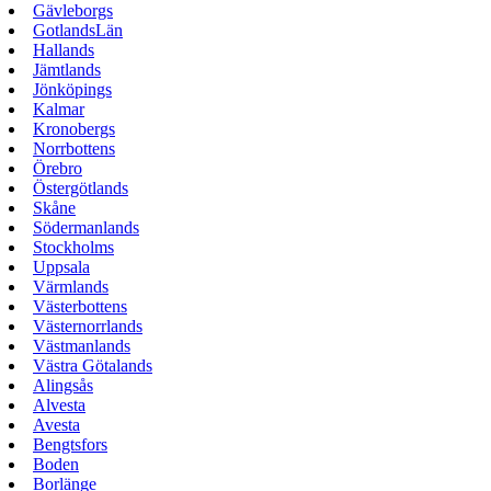
Gävleborgs
GotlandsLän
Hallands
Jämtlands
Jönköpings
Kalmar
Kronobergs
Norrbottens
Örebro
Östergötlands
Skåne
Södermanlands
Stockholms
Uppsala
Värmlands
Västerbottens
Västernorrlands
Västmanlands
Västra Götalands
Alingsås
Alvesta
Avesta
Bengtsfors
Boden
Borlänge