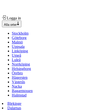
Logga in
Alla orter
Stockholm
Göteborg
Malmö
Uppsala
Linköping
Umeå
Luleå
Norrköping
Helsingborg
Örebro
Hägersten
Västerås
Nacka
Bagarmossen
Halmstad
Blekinge
Dalarnas