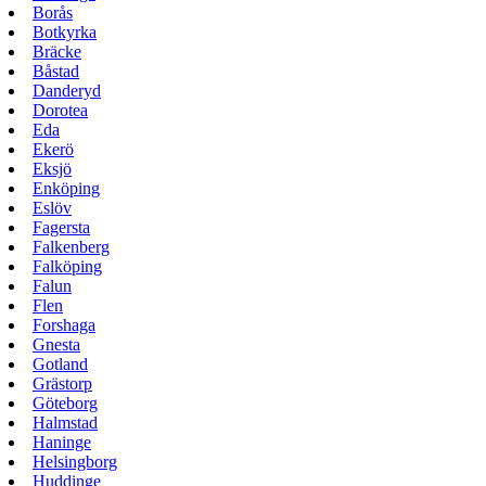
Borås
Botkyrka
Bräcke
Båstad
Danderyd
Dorotea
Eda
Ekerö
Eksjö
Enköping
Eslöv
Fagersta
Falkenberg
Falköping
Falun
Flen
Forshaga
Gnesta
Gotland
Grästorp
Göteborg
Halmstad
Haninge
Helsingborg
Huddinge