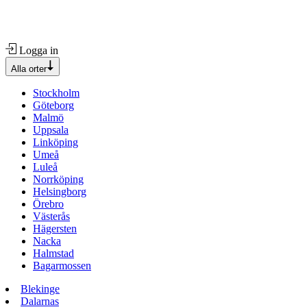
Logga in
Alla orter
Stockholm
Göteborg
Malmö
Uppsala
Linköping
Umeå
Luleå
Norrköping
Helsingborg
Örebro
Västerås
Hägersten
Nacka
Halmstad
Bagarmossen
Blekinge
Dalarnas