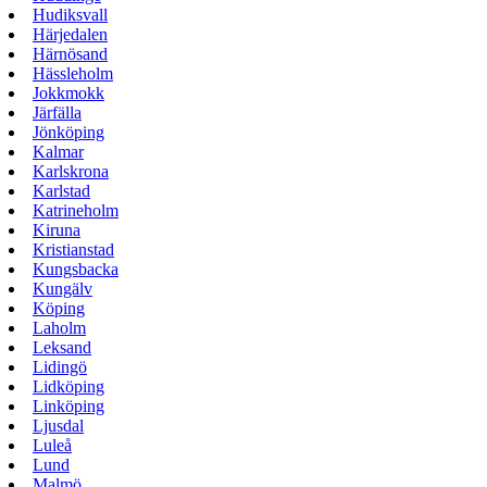
Hudiksvall
Härjedalen
Härnösand
Hässleholm
Jokkmokk
Järfälla
Jönköping
Kalmar
Karlskrona
Karlstad
Katrineholm
Kiruna
Kristianstad
Kungsbacka
Kungälv
Köping
Laholm
Leksand
Lidingö
Lidköping
Linköping
Ljusdal
Luleå
Lund
Malmö