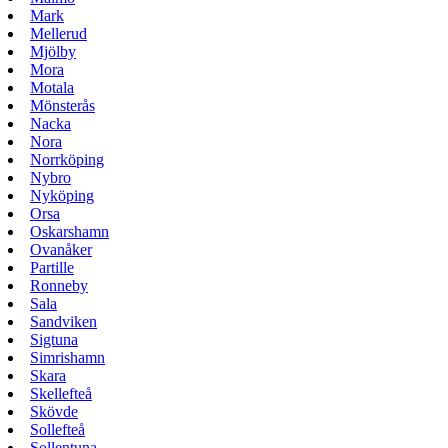
Mark
Mellerud
Mjölby
Mora
Motala
Mönsterås
Nacka
Nora
Norrköping
Nybro
Nyköping
Orsa
Oskarshamn
Ovanåker
Partille
Ronneby
Sala
Sandviken
Sigtuna
Simrishamn
Skara
Skellefteå
Skövde
Sollefteå
Sollentuna