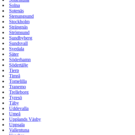
Solna
Sotenäs
Stenungsund
Stockholm
Strängnäs
Strömsund
Sundbyberg
Sundsvall
Svedala
Säter
Söderhamn
Södertälje
Tierp
Timrå
Tomelilla
Tranemo
Trelleborg
Tyresö
Täby
Uddevalla
Umeå
Upplands Väsby
Uppsala
Vallentuna