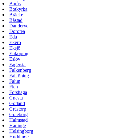
Borås
Botkyrka
Bräcke
Båstad
Danderyd
Dorotea
Eda
Ekerö
Eksjö
Enköping
Eslöv
Fagersta
Falkenberg
Falköping
Falun
Flen
Forshaga
Gnesta
Gotland
Grästorp
Göteborg
Halmstad
Haninge
Helsingborg
Huddinge