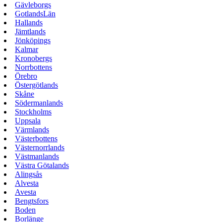
Gävleborgs
GotlandsLän
Hallands
Jämtlands
Jönköpings
Kalmar
Kronobergs
Norrbottens
Örebro
Östergötlands
Skåne
Södermanlands
Stockholms
Uppsala
Värmlands
Västerbottens
Västernorrlands
Västmanlands
Västra Götalands
Alingsås
Alvesta
Avesta
Bengtsfors
Boden
Borlänge