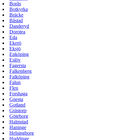
Borås
Botkyrka
Bräcke
Båstad
Danderyd
Dorotea
Eda
Ekerö
Eksjö
Enköping
Eslöv
Fagersta
Falkenberg
Falköping
Falun
Flen
Forshaga
Gnesta
Gotland
Grästorp
Göteborg
Halmstad
Haninge
Helsingborg
Huddinge