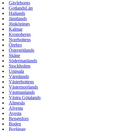
Gävleborgs
GotlandsLän
Hallands
Jämtlands
Jönköpings
Kalmar
Kronobergs
Norrbottens
Örebro
Östergötlands
Skåne
Södermanlands
Stockholms
Uppsala
Värmlands
Västerbottens
Västernorrlands
Västmanlands
Västra Götalands
Alingsås
Alvesta
Avesta
Bengtsfors
Boden
Borlänge