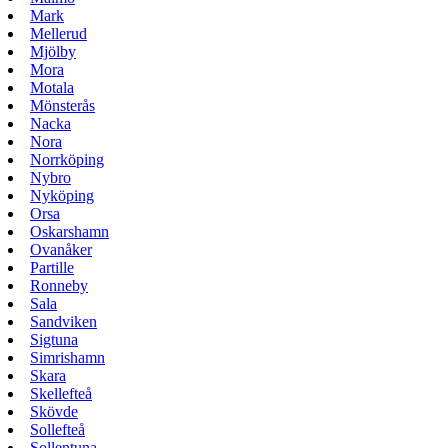
Mark
Mellerud
Mjölby
Mora
Motala
Mönsterås
Nacka
Nora
Norrköping
Nybro
Nyköping
Orsa
Oskarshamn
Ovanåker
Partille
Ronneby
Sala
Sandviken
Sigtuna
Simrishamn
Skara
Skellefteå
Skövde
Sollefteå
Sollentuna