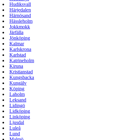
Hudiksvall
Härjedalen
Härnösand
Hässleholm
Jokkmokk
Järfälla
Jönköping
Kalmar
Karlskrona
Karlstad
Katrineholm
Kiruna
Kristianstad
Kungsbacka
Kungälv
Köping
Laholm
Leksand
Lidingö
Lidköping
Linköping
Ljusdal
Luleå
Lund
Malmö