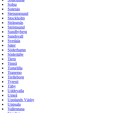
Solna
Sotenäs
Stenungsund
Stockholm
Strängnäs
Strömsund
Sundbyberg
Sundsvall
Svedala
Säter
Söderhamn
Södertälje
Tierp
Timrå
Tomelilla
Tranemo
Trelleborg
Tyresö
Täby
Uddevalla
Umeå
Upplands Väsby
Uppsala
Vallentuna