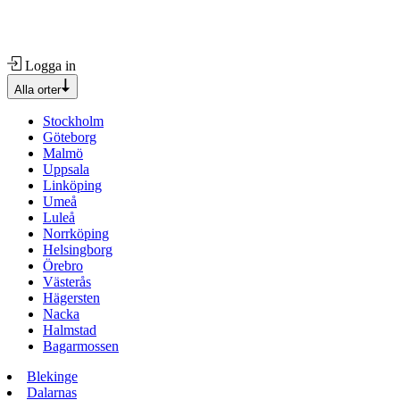
Logga in
Alla orter
Stockholm
Göteborg
Malmö
Uppsala
Linköping
Umeå
Luleå
Norrköping
Helsingborg
Örebro
Västerås
Hägersten
Nacka
Halmstad
Bagarmossen
Blekinge
Dalarnas