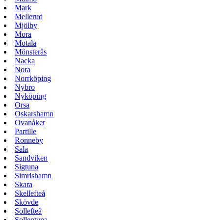
Mark
Mellerud
Mjölby
Mora
Motala
Mönsterås
Nacka
Nora
Norrköping
Nybro
Nyköping
Orsa
Oskarshamn
Ovanåker
Partille
Ronneby
Sala
Sandviken
Sigtuna
Simrishamn
Skara
Skellefteå
Skövde
Sollefteå
Sollentuna