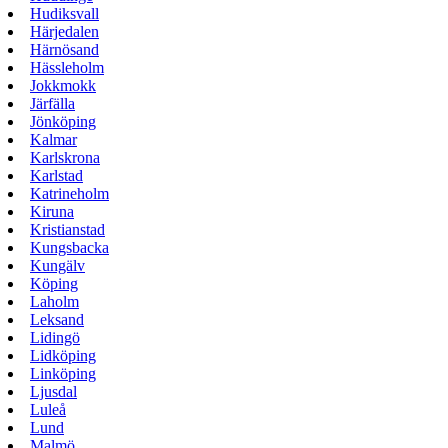
Hudiksvall
Härjedalen
Härnösand
Hässleholm
Jokkmokk
Järfälla
Jönköping
Kalmar
Karlskrona
Karlstad
Katrineholm
Kiruna
Kristianstad
Kungsbacka
Kungälv
Köping
Laholm
Leksand
Lidingö
Lidköping
Linköping
Ljusdal
Luleå
Lund
Malmö