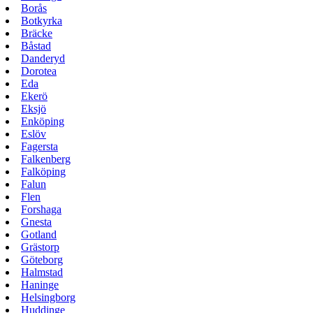
Borås
Botkyrka
Bräcke
Båstad
Danderyd
Dorotea
Eda
Ekerö
Eksjö
Enköping
Eslöv
Fagersta
Falkenberg
Falköping
Falun
Flen
Forshaga
Gnesta
Gotland
Grästorp
Göteborg
Halmstad
Haninge
Helsingborg
Huddinge