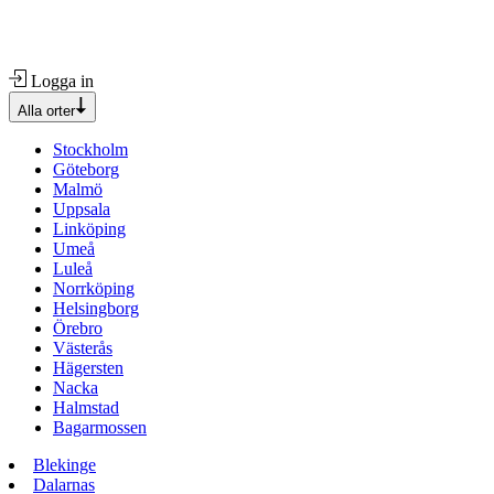
Logga in
Alla orter
Stockholm
Göteborg
Malmö
Uppsala
Linköping
Umeå
Luleå
Norrköping
Helsingborg
Örebro
Västerås
Hägersten
Nacka
Halmstad
Bagarmossen
Blekinge
Dalarnas