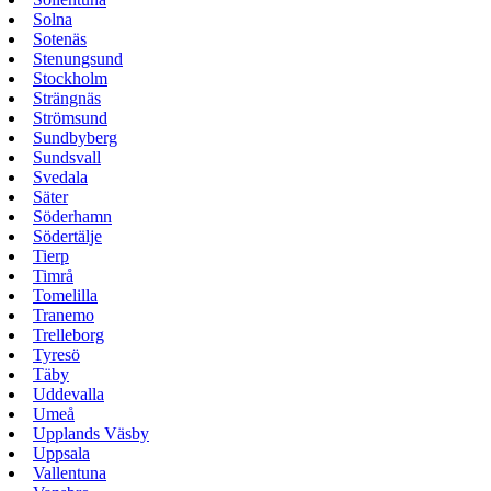
Solna
Sotenäs
Stenungsund
Stockholm
Strängnäs
Strömsund
Sundbyberg
Sundsvall
Svedala
Säter
Söderhamn
Södertälje
Tierp
Timrå
Tomelilla
Tranemo
Trelleborg
Tyresö
Täby
Uddevalla
Umeå
Upplands Väsby
Uppsala
Vallentuna