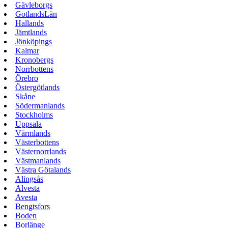
Gävleborgs
GotlandsLän
Hallands
Jämtlands
Jönköpings
Kalmar
Kronobergs
Norrbottens
Örebro
Östergötlands
Skåne
Södermanlands
Stockholms
Uppsala
Värmlands
Västerbottens
Västernorrlands
Västmanlands
Västra Götalands
Alingsås
Alvesta
Avesta
Bengtsfors
Boden
Borlänge