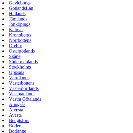
Gävleborgs
GotlandsLän
Hallands
Jämtlands
Jönköpings
Kalmar
Kronobergs
Norrbottens
Örebro
Östergötlands
Skåne
Södermanlands
Stockholms
Uppsala
Värmlands
Västerbottens
Västernorrlands
Västmanlands
Västra Götalands
Alingsås
Alvesta
Avesta
Bengtsfors
Boden
Borlänge