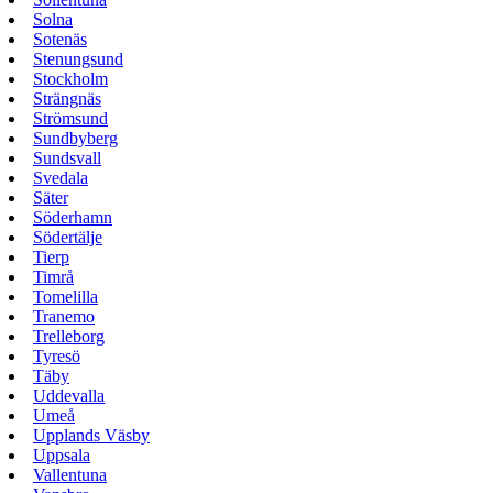
Solna
Sotenäs
Stenungsund
Stockholm
Strängnäs
Strömsund
Sundbyberg
Sundsvall
Svedala
Säter
Söderhamn
Södertälje
Tierp
Timrå
Tomelilla
Tranemo
Trelleborg
Tyresö
Täby
Uddevalla
Umeå
Upplands Väsby
Uppsala
Vallentuna