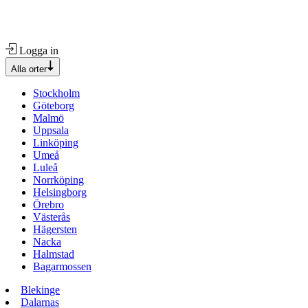
Logga in
Alla orter
Stockholm
Göteborg
Malmö
Uppsala
Linköping
Umeå
Luleå
Norrköping
Helsingborg
Örebro
Västerås
Hägersten
Nacka
Halmstad
Bagarmossen
Blekinge
Dalarnas