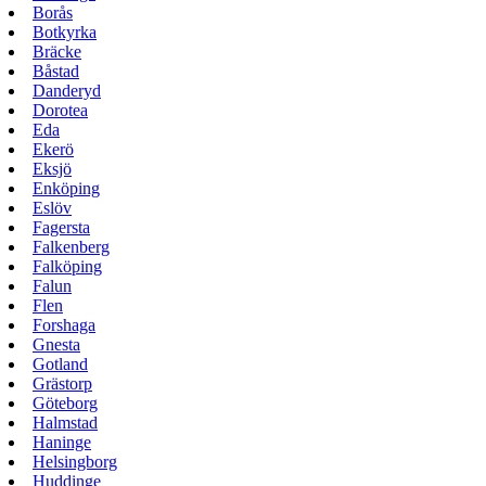
Borås
Botkyrka
Bräcke
Båstad
Danderyd
Dorotea
Eda
Ekerö
Eksjö
Enköping
Eslöv
Fagersta
Falkenberg
Falköping
Falun
Flen
Forshaga
Gnesta
Gotland
Grästorp
Göteborg
Halmstad
Haninge
Helsingborg
Huddinge