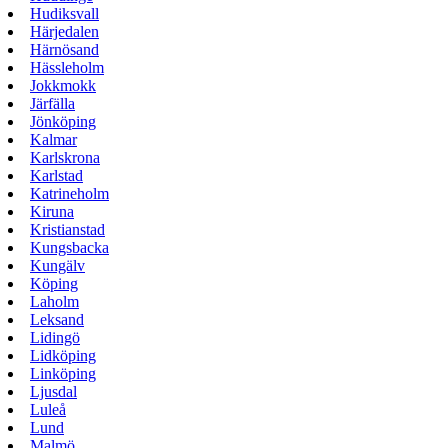
Hudiksvall
Härjedalen
Härnösand
Hässleholm
Jokkmokk
Järfälla
Jönköping
Kalmar
Karlskrona
Karlstad
Katrineholm
Kiruna
Kristianstad
Kungsbacka
Kungälv
Köping
Laholm
Leksand
Lidingö
Lidköping
Linköping
Ljusdal
Luleå
Lund
Malmö