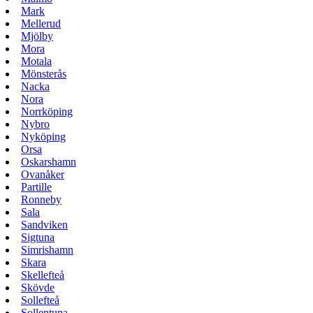
Mark
Mellerud
Mjölby
Mora
Motala
Mönsterås
Nacka
Nora
Norrköping
Nybro
Nyköping
Orsa
Oskarshamn
Ovanåker
Partille
Ronneby
Sala
Sandviken
Sigtuna
Simrishamn
Skara
Skellefteå
Skövde
Sollefteå
Sollentuna