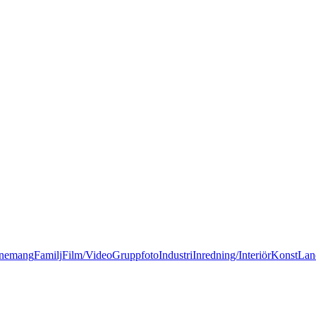
nemang
Familj
Film/Video
Gruppfoto
Industri
Inredning/Interiör
Konst
Lan