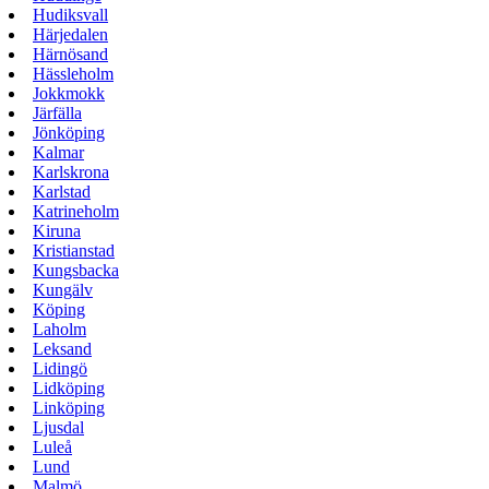
Hudiksvall
Härjedalen
Härnösand
Hässleholm
Jokkmokk
Järfälla
Jönköping
Kalmar
Karlskrona
Karlstad
Katrineholm
Kiruna
Kristianstad
Kungsbacka
Kungälv
Köping
Laholm
Leksand
Lidingö
Lidköping
Linköping
Ljusdal
Luleå
Lund
Malmö