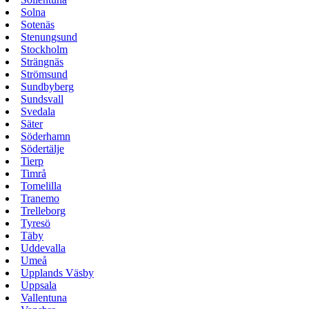
Solna
Sotenäs
Stenungsund
Stockholm
Strängnäs
Strömsund
Sundbyberg
Sundsvall
Svedala
Säter
Söderhamn
Södertälje
Tierp
Timrå
Tomelilla
Tranemo
Trelleborg
Tyresö
Täby
Uddevalla
Umeå
Upplands Väsby
Uppsala
Vallentuna