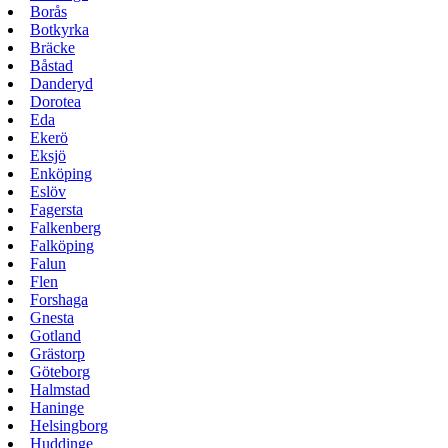
Borås
Botkyrka
Bräcke
Båstad
Danderyd
Dorotea
Eda
Ekerö
Eksjö
Enköping
Eslöv
Fagersta
Falkenberg
Falköping
Falun
Flen
Forshaga
Gnesta
Gotland
Grästorp
Göteborg
Halmstad
Haninge
Helsingborg
Huddinge