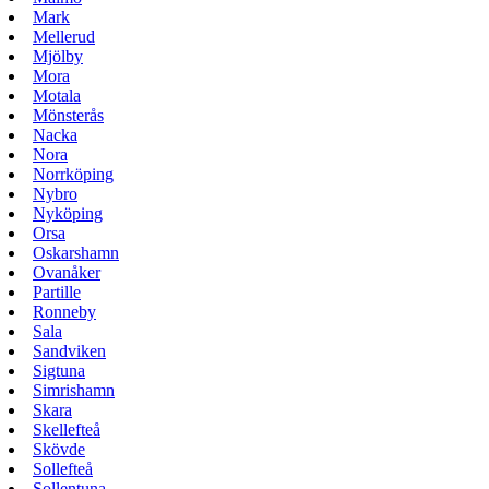
Mark
Mellerud
Mjölby
Mora
Motala
Mönsterås
Nacka
Nora
Norrköping
Nybro
Nyköping
Orsa
Oskarshamn
Ovanåker
Partille
Ronneby
Sala
Sandviken
Sigtuna
Simrishamn
Skara
Skellefteå
Skövde
Sollefteå
Sollentuna