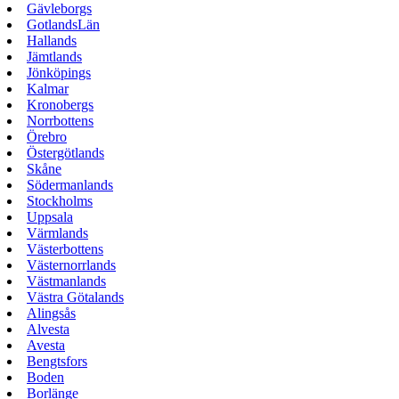
Gävleborgs
GotlandsLän
Hallands
Jämtlands
Jönköpings
Kalmar
Kronobergs
Norrbottens
Örebro
Östergötlands
Skåne
Södermanlands
Stockholms
Uppsala
Värmlands
Västerbottens
Västernorrlands
Västmanlands
Västra Götalands
Alingsås
Alvesta
Avesta
Bengtsfors
Boden
Borlänge