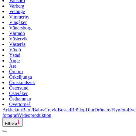
Vansbro
Varberg
Vellinge
Vimmerby
Vingåker
Vänersborg
Värmdö
Västervik
Västerås
Växjö
Ystad
Ånge
Åre
Örebro
Örkelljunga
Örnsköldsvik
Östersund
Österåker
Östhammar
Övertorneå
Arkitektur
Barn/Baby/Gravid
Bostad
Bröllop
Djur
Drönare/Flygfoto
Eve
fotografi
Videoproduktion
Filtrera