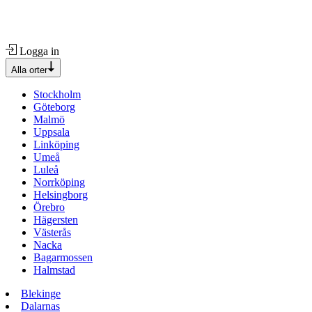
Logga in
Alla orter
Stockholm
Göteborg
Malmö
Uppsala
Linköping
Umeå
Luleå
Norrköping
Helsingborg
Örebro
Hägersten
Västerås
Nacka
Bagarmossen
Halmstad
Blekinge
Dalarnas