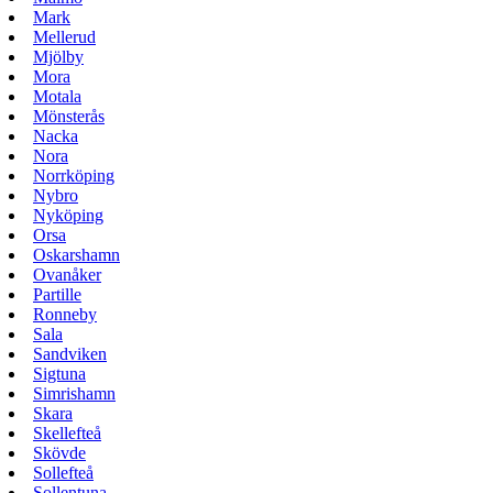
Mark
Mellerud
Mjölby
Mora
Motala
Mönsterås
Nacka
Nora
Norrköping
Nybro
Nyköping
Orsa
Oskarshamn
Ovanåker
Partille
Ronneby
Sala
Sandviken
Sigtuna
Simrishamn
Skara
Skellefteå
Skövde
Sollefteå
Sollentuna