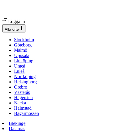
Logga in
Alla orter
Stockholm
Göteborg
Malmö
Uppsala
Linköping
Umeå
Luleå
Norrköping
Helsingborg
Örebro
Västerås
Hägersten
Nacka
Halmstad
Bagarmossen
Blekinge
Dalarnas