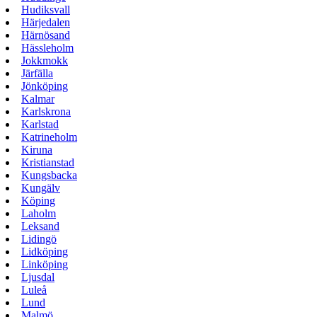
Hudiksvall
Härjedalen
Härnösand
Hässleholm
Jokkmokk
Järfälla
Jönköping
Kalmar
Karlskrona
Karlstad
Katrineholm
Kiruna
Kristianstad
Kungsbacka
Kungälv
Köping
Laholm
Leksand
Lidingö
Lidköping
Linköping
Ljusdal
Luleå
Lund
Malmö