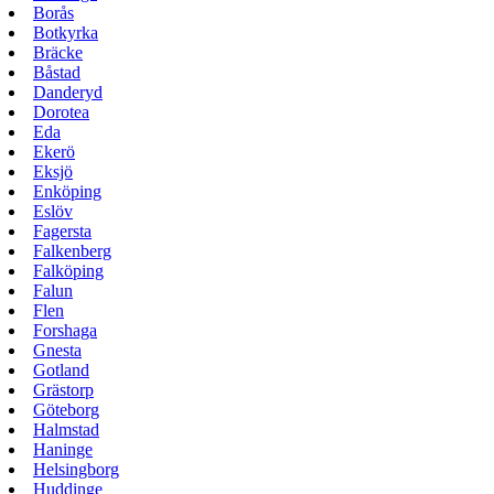
Borås
Botkyrka
Bräcke
Båstad
Danderyd
Dorotea
Eda
Ekerö
Eksjö
Enköping
Eslöv
Fagersta
Falkenberg
Falköping
Falun
Flen
Forshaga
Gnesta
Gotland
Grästorp
Göteborg
Halmstad
Haninge
Helsingborg
Huddinge