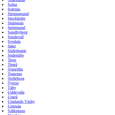
Solna
Sotenäs
Stenungsund
Stockholm
Strängnäs
Strömsund
Sundbyberg
Sundsvall
Svedala
Säter
Söderhamn
Södertälje
Tierp
Timrå
Tomelilla
Tranemo
Trelleborg
Tyresö
Täby
Uddevalla
Umeå
Upplands Väsby
Uppsala
Vallentuna