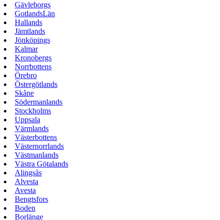
Gävleborgs
GotlandsLän
Hallands
Jämtlands
Jönköpings
Kalmar
Kronobergs
Norrbottens
Örebro
Östergötlands
Skåne
Södermanlands
Stockholms
Uppsala
Värmlands
Västerbottens
Västernorrlands
Västmanlands
Västra Götalands
Alingsås
Alvesta
Avesta
Bengtsfors
Boden
Borlänge