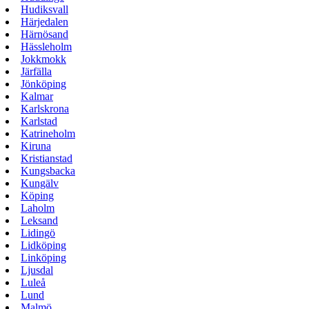
Hudiksvall
Härjedalen
Härnösand
Hässleholm
Jokkmokk
Järfälla
Jönköping
Kalmar
Karlskrona
Karlstad
Katrineholm
Kiruna
Kristianstad
Kungsbacka
Kungälv
Köping
Laholm
Leksand
Lidingö
Lidköping
Linköping
Ljusdal
Luleå
Lund
Malmö