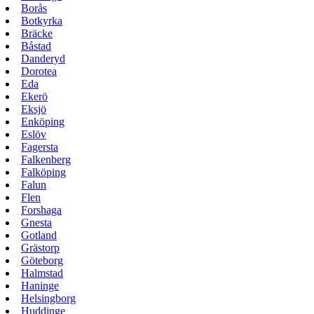
Borås
Botkyrka
Bräcke
Båstad
Danderyd
Dorotea
Eda
Ekerö
Eksjö
Enköping
Eslöv
Fagersta
Falkenberg
Falköping
Falun
Flen
Forshaga
Gnesta
Gotland
Grästorp
Göteborg
Halmstad
Haninge
Helsingborg
Huddinge