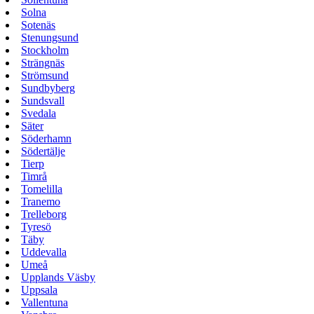
Solna
Sotenäs
Stenungsund
Stockholm
Strängnäs
Strömsund
Sundbyberg
Sundsvall
Svedala
Säter
Söderhamn
Södertälje
Tierp
Timrå
Tomelilla
Tranemo
Trelleborg
Tyresö
Täby
Uddevalla
Umeå
Upplands Väsby
Uppsala
Vallentuna