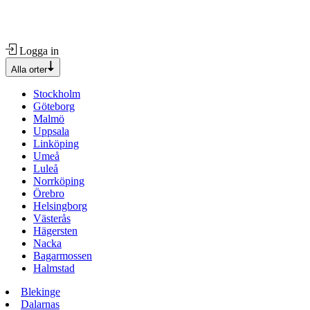
Logga in
Alla orter
Stockholm
Göteborg
Malmö
Uppsala
Linköping
Umeå
Luleå
Norrköping
Örebro
Helsingborg
Västerås
Hägersten
Nacka
Bagarmossen
Halmstad
Blekinge
Dalarnas