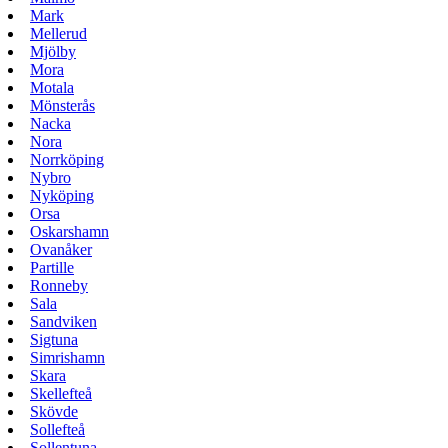
Mark
Mellerud
Mjölby
Mora
Motala
Mönsterås
Nacka
Nora
Norrköping
Nybro
Nyköping
Orsa
Oskarshamn
Ovanåker
Partille
Ronneby
Sala
Sandviken
Sigtuna
Simrishamn
Skara
Skellefteå
Skövde
Sollefteå
Sollentuna