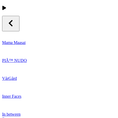
Mama Maasai
PIÃ™ NUDO
VårGård
Inner Faces
In between