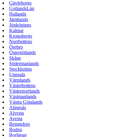
Gävleborgs
GotlandsLän
Hallands
Jämtlands
Jönköpings
Kalmar
Kronobergs
Norrbottens
Örebro
Östergötlands
Skåne
Södermanlands
Stockholms
Uppsala
Värmlands
Västerbottens
Västernorrlands
Västmanlands
Västra Götalands
Alingsås
Alvesta
Avesta
Bengtsfors
Boden
Borlänge