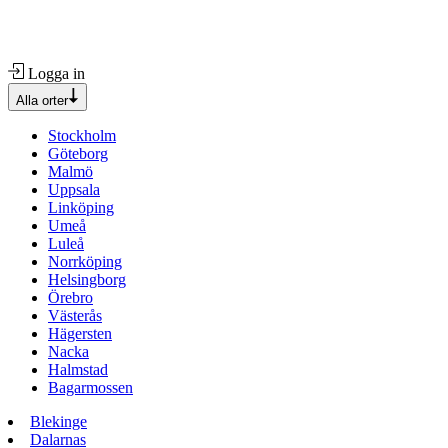
Logga in
Alla orter
Stockholm
Göteborg
Malmö
Uppsala
Linköping
Umeå
Luleå
Norrköping
Helsingborg
Örebro
Västerås
Hägersten
Nacka
Halmstad
Bagarmossen
Blekinge
Dalarnas