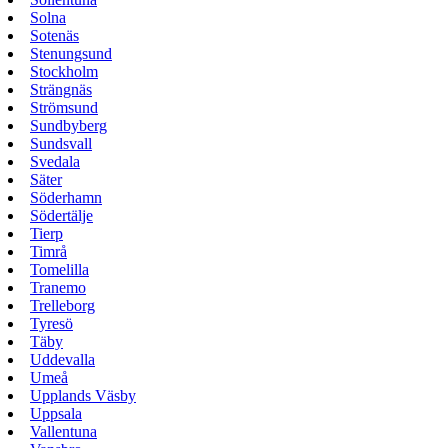
Solna
Sotenäs
Stenungsund
Stockholm
Strängnäs
Strömsund
Sundbyberg
Sundsvall
Svedala
Säter
Söderhamn
Södertälje
Tierp
Timrå
Tomelilla
Tranemo
Trelleborg
Tyresö
Täby
Uddevalla
Umeå
Upplands Väsby
Uppsala
Vallentuna