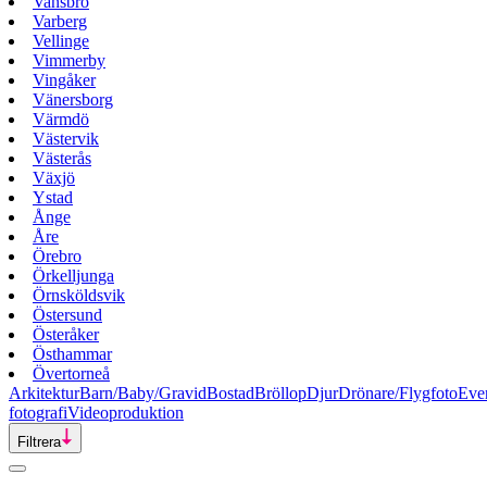
Vansbro
Varberg
Vellinge
Vimmerby
Vingåker
Vänersborg
Värmdö
Västervik
Västerås
Växjö
Ystad
Ånge
Åre
Örebro
Örkelljunga
Örnsköldsvik
Östersund
Österåker
Östhammar
Övertorneå
Arkitektur
Barn/Baby/Gravid
Bostad
Bröllop
Djur
Drönare/Flygfoto
Eve
fotografi
Videoproduktion
Filtrera