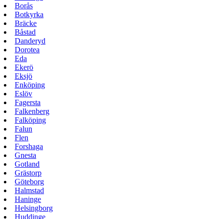
Borås
Botkyrka
Bräcke
Båstad
Danderyd
Dorotea
Eda
Ekerö
Eksjö
Enköping
Eslöv
Fagersta
Falkenberg
Falköping
Falun
Flen
Forshaga
Gnesta
Gotland
Grästorp
Göteborg
Halmstad
Haninge
Helsingborg
Huddinge