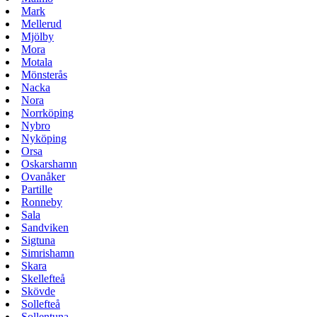
Mark
Mellerud
Mjölby
Mora
Motala
Mönsterås
Nacka
Nora
Norrköping
Nybro
Nyköping
Orsa
Oskarshamn
Ovanåker
Partille
Ronneby
Sala
Sandviken
Sigtuna
Simrishamn
Skara
Skellefteå
Skövde
Sollefteå
Sollentuna