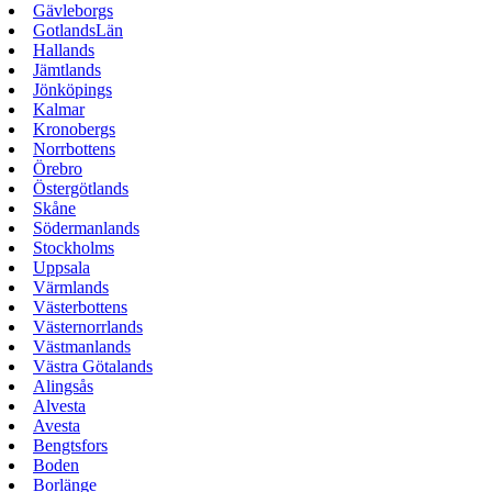
Gävleborgs
GotlandsLän
Hallands
Jämtlands
Jönköpings
Kalmar
Kronobergs
Norrbottens
Örebro
Östergötlands
Skåne
Södermanlands
Stockholms
Uppsala
Värmlands
Västerbottens
Västernorrlands
Västmanlands
Västra Götalands
Alingsås
Alvesta
Avesta
Bengtsfors
Boden
Borlänge