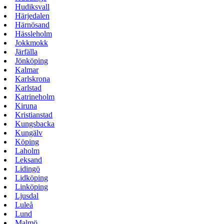
Hudiksvall
Härjedalen
Härnösand
Hässleholm
Jokkmokk
Järfälla
Jönköping
Kalmar
Karlskrona
Karlstad
Katrineholm
Kiruna
Kristianstad
Kungsbacka
Kungälv
Köping
Laholm
Leksand
Lidingö
Lidköping
Linköping
Ljusdal
Luleå
Lund
Malmö